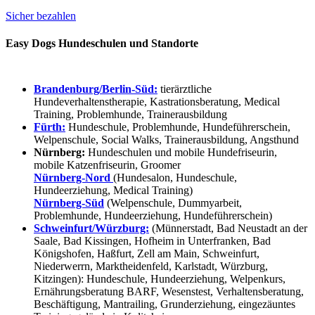
Sicher bezahlen
Easy Dogs Hundeschulen und Standorte
Brandenburg/Berlin-Süd:
tierärztliche
Hundeverhaltenstherapie, Kastrationsberatung, Medical
Training, Problemhunde, Trainerausbildung
Fürth:
Hundeschule, Problemhunde, Hundeführerschein,
Welpenschule, Social Walks, Trainerausbildung, Angsthund
Nürnberg:
Hundeschulen und mobile Hundefriseurin,
mobile Katzenfriseurin, Groomer
Nürnberg-Nord
(Hundesalon, Hundeschule,
Hundeerziehung, Medical Training)
Nürnberg-Süd
(Welpenschule, Dummyarbeit,
Problemhunde, Hundeerziehung, Hundeführerschein)
Schweinfurt/Würzburg:
(Münnerstadt, Bad Neustadt an der
Saale, Bad Kissingen, Hofheim in Unterfranken, Bad
Königshofen, Haßfurt, Zell am Main, Schweinfurt,
Niederwerrn, Marktheidenfeld, Karlstadt, Würzburg,
Kitzingen): Hundeschule, Hundeerziehung, Welpenkurs,
Ernährungsberatung BARF, Wesenstest, Verhaltensberatung,
Beschäftigung, Mantrailing, Grunderziehung, eingezäuntes