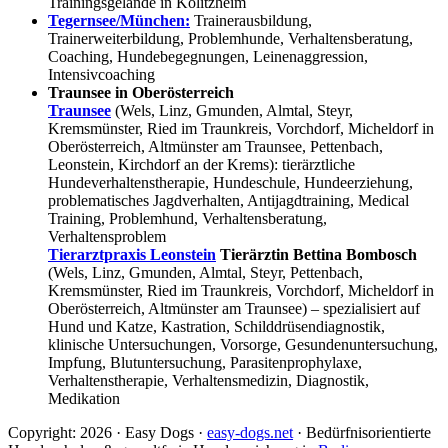
Trainingsgelände in Kolitzheim
Tegernsee/München:
Trainerausbildung,
Trainerweiterbildung, Problemhunde, Verhaltensberatung,
Coaching, Hundebegegnungen, Leinenaggression,
Intensivcoaching
Traunsee in Oberösterreich
Traunsee
(Wels, Linz, Gmunden, Almtal, Steyr,
Kremsmünster, Ried im Traunkreis, Vorchdorf, Micheldorf in
Oberösterreich, Altmünster am Traunsee, Pettenbach,
Leonstein, Kirchdorf an der Krems): tierärztliche
Hundeverhaltenstherapie, Hundeschule, Hundeerziehung,
problematisches Jagdverhalten, Antijagdtraining, Medical
Training, Problemhund, Verhaltensberatung,
Verhaltensproblem
Tierarztpraxis Leonstein
Tierärztin Bettina Bombosch
(Wels, Linz, Gmunden, Almtal, Steyr, Pettenbach,
Kremsmünster, Ried im Traunkreis, Vorchdorf, Micheldorf in
Oberösterreich, Altmünster am Traunsee) – spezialisiert auf
Hund und Katze, Kastration, Schilddrüsendiagnostik,
klinische Untersuchungen, Vorsorge, Gesundenuntersuchung,
Impfung, Blutuntersuchung, Parasitenprophylaxe,
Verhaltenstherapie, Verhaltensmedizin, Diagnostik,
Medikation
Copyright: 2026 · Easy Dogs ·
easy-dogs.net
· Bedürfnisorientierte