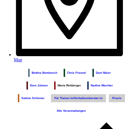
Map
Bettina Bombosch
Chris Friemel
Dani Maier
Doro Johnen
Maria Rehberger
Nadine Wachter
Sabine Schinner
Für Trainer:in/Verhaltensberater:in
Praxis
Alle Veranstaltungen