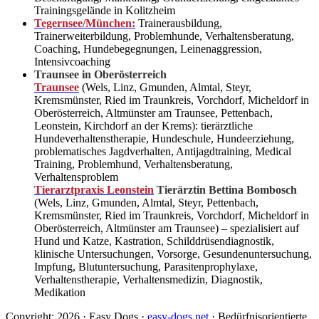
Trainingsgelände in Kolitzheim
Tegernsee/München:
Trainerausbildung,
Trainerweiterbildung, Problemhunde, Verhaltensberatung,
Coaching, Hundebegegnungen, Leinenaggression,
Intensivcoaching
Traunsee in Oberösterreich
Traunsee
(Wels, Linz, Gmunden, Almtal, Steyr,
Kremsmünster, Ried im Traunkreis, Vorchdorf, Micheldorf in
Oberösterreich, Altmünster am Traunsee, Pettenbach,
Leonstein, Kirchdorf an der Krems): tierärztliche
Hundeverhaltenstherapie, Hundeschule, Hundeerziehung,
problematisches Jagdverhalten, Antijagdtraining, Medical
Training, Problemhund, Verhaltensberatung,
Verhaltensproblem
Tierarztpraxis Leonstein
Tierärztin Bettina Bombosch
(Wels, Linz, Gmunden, Almtal, Steyr, Pettenbach,
Kremsmünster, Ried im Traunkreis, Vorchdorf, Micheldorf in
Oberösterreich, Altmünster am Traunsee) – spezialisiert auf
Hund und Katze, Kastration, Schilddrüsendiagnostik,
klinische Untersuchungen, Vorsorge, Gesundenuntersuchung,
Impfung, Blutuntersuchung, Parasitenprophylaxe,
Verhaltenstherapie, Verhaltensmedizin, Diagnostik,
Medikation
Copyright: 2026 · Easy Dogs ·
easy-dogs.net
· Bedürfnisorientierte