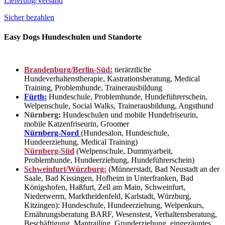
Lieferung/Versand
Sicher bezahlen
Easy Dogs Hundeschulen und Standorte
Brandenburg/Berlin-Süd:
tierärztliche
Hundeverhaltenstherapie, Kastrationsberatung, Medical
Training, Problemhunde, Trainerausbildung
Fürth:
Hundeschule, Problemhunde, Hundeführerschein,
Welpenschule, Social Walks, Trainerausbildung, Angsthund
Nürnberg:
Hundeschulen und mobile Hundefriseurin,
mobile Katzenfriseurin, Groomer
Nürnberg-Nord
(Hundesalon, Hundeschule,
Hundeerziehung, Medical Training)
Nürnberg-Süd
(Welpenschule, Dummyarbeit,
Problemhunde, Hundeerziehung, Hundeführerschein)
Schweinfurt/Würzburg:
(Münnerstadt, Bad Neustadt an der
Saale, Bad Kissingen, Hofheim in Unterfranken, Bad
Königshofen, Haßfurt, Zell am Main, Schweinfurt,
Niederwerrn, Marktheidenfeld, Karlstadt, Würzburg,
Kitzingen): Hundeschule, Hundeerziehung, Welpenkurs,
Ernährungsberatung BARF, Wesenstest, Verhaltensberatung,
Beschäftigung, Mantrailing, Grunderziehung, eingezäuntes