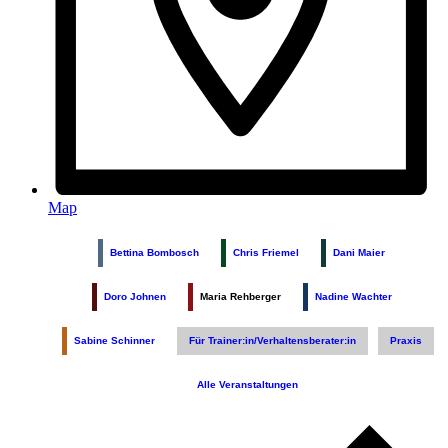
Map
Bettina Bombosch
Chris Friemel
Dani Maier
Doro Johnen
Maria Rehberger
Nadine Wachter
Sabine Schinner
Für Trainer:in/Verhaltensberater:in
Praxis
Alle Veranstaltungen