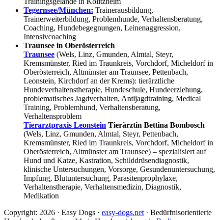
Trainingsgelände in Kolitzheim
Tegernsee/München:
Trainerausbildung,
Trainerweiterbildung, Problemhunde, Verhaltensberatung,
Coaching, Hundebegegnungen, Leinenaggression,
Intensivcoaching
Traunsee in Oberösterreich
Traunsee
(Wels, Linz, Gmunden, Almtal, Steyr,
Kremsmünster, Ried im Traunkreis, Vorchdorf, Micheldorf in
Oberösterreich, Altmünster am Traunsee, Pettenbach,
Leonstein, Kirchdorf an der Krems): tierärztliche
Hundeverhaltenstherapie, Hundeschule, Hundeerziehung,
problematisches Jagdverhalten, Antijagdtraining, Medical
Training, Problemhund, Verhaltensberatung,
Verhaltensproblem
Tierarztpraxis Leonstein
Tierärztin Bettina Bombosch
(Wels, Linz, Gmunden, Almtal, Steyr, Pettenbach,
Kremsmünster, Ried im Traunkreis, Vorchdorf, Micheldorf in
Oberösterreich, Altmünster am Traunsee) – spezialisiert auf
Hund und Katze, Kastration, Schilddrüsendiagnostik,
klinische Untersuchungen, Vorsorge, Gesundenuntersuchung,
Impfung, Blutuntersuchung, Parasitenprophylaxe,
Verhaltenstherapie, Verhaltensmedizin, Diagnostik,
Medikation
Copyright: 2026 · Easy Dogs ·
easy-dogs.net
· Bedürfnisorientierte