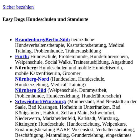
Sicher bezahlen
Easy Dogs Hundeschulen und Standorte
Brandenburg/Berlin-Süd:
tierärztliche
Hundeverhaltenstherapie, Kastrationsberatung, Medical
Training, Problemhunde, Trainerausbildung
Fürth:
Hundeschule, Problemhunde, Hundeführerschein,
Welpenschule, Social Walks, Trainerausbildung, Angsthund
Nürnberg:
Hundeschulen und mobile Hundefriseurin,
mobile Katzenfriseurin, Groomer
Nürnberg-Nord
(Hundesalon, Hundeschule,
Hundeerziehung, Medical Training)
Nürnberg-Süd
(Welpenschule, Dummyarbeit,
Problemhunde, Hundeerziehung, Hundeführerschein)
Schweinfurt/Würzburg:
(Münnerstadt, Bad Neustadt an der
Saale, Bad Kissingen, Hofheim in Unterfranken, Bad
Königshofen, Haßfurt, Zell am Main, Schweinfurt,
Niederwerrn, Marktheidenfeld, Karlstadt, Würzburg,
Kitzingen): Hundeschule, Hundeerziehung, Welpenkurs,
Ernährungsberatung BARF, Wesenstest, Verhaltensberatung,
Beschäftigung, Mantrailing, Grunderziehung, eingezäuntes