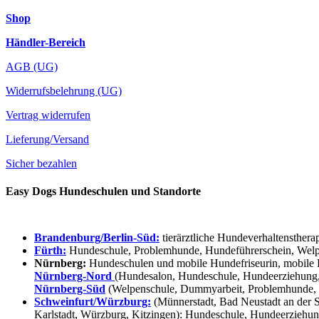
Shop
Händler-Bereich
AGB (UG)
Widerrufsbelehrung (UG)
Vertrag widerrufen
Lieferung/Versand
Sicher bezahlen
Easy Dogs Hundeschulen und Standorte
Brandenburg/Berlin-Süd:
tierärztliche Hundeverhaltensthera
Fürth:
Hundeschule, Problemhunde, Hundeführerschein, Welpe
Nürnberg:
Hundeschulen und mobile Hundefriseurin, mobile 
Nürnberg-Nord
(Hundesalon, Hundeschule, Hundeerziehung,
Nürnberg-Süd
(Welpenschule, Dummyarbeit, Problemhunde, 
Schweinfurt/Würzburg:
(Münnerstadt, Bad Neustadt an der S
Karlstadt, Würzburg, Kitzingen): Hundeschule, Hundeerziehun