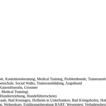
pie, Kastrationsberatung, Medical Training, Problemhunde, Trainerausb
nschule, Social Walks, Trainerausbildung, Angsthund
Katzenfriseurin, Groomer
 Medical Training)
Hundeerziehung, Hundeführerschein)
aale, Bad Kissingen, Hofheim in Unterfranken, Bad Königshofen, Haßf
g, Welpenkurs, Ernährungsberatung BARF, Wesenstest, Verhaltensbera