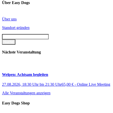
weist
Über Easy Dogs
mehrere
Varianten
auf.
Über uns
Die
Optionen
Standort gründen
können
auf
der
Produktseite
gewählt
werden
Nächste Veranstaltung
Welpen: Achtsam begleiten
27.08.2026, 18:30 Uhr
bis
21:30 Uhr
65,00 €
-
Online Live Meeting
Alle Veranstaltungen anzeigen
Easy Dogs Shop