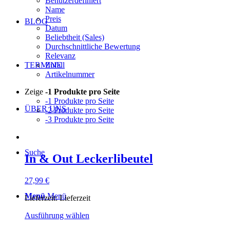
Benutzerdefiniert
Name
Preis
BLOG
Datum
Beliebtheit (Sales)
Durchschnittliche Bewertung
Relevanz
Zufall
TERMINE
Artikelnummer
Zeige
-1 Produkte pro Seite
-1 Produkte pro Seite
ÜBER UNS
-2 Produkte pro Seite
-3 Produkte pro Seite
Suche
In & Out Leckerlibeutel
27,99
€
Menü
Menü
Lieferzeit:
Lieferzeit
Dieses
Ausführung wählen
Produkt