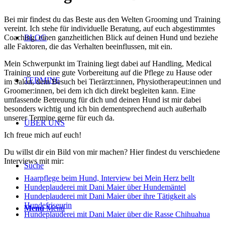
Bei mir findest du das Beste aus den Welten Grooming
und
Training
vereint.
Ich stehe für individuelle Beratung, auf euch abgestimmtes
Coaching, einen ganzheitlichen Blick auf deinen Hund und beziehe
BLOG
alle Faktoren, die das Verhalten beeinflussen, mit ein.
Mein Schwerpunkt im Training liegt dabei auf Handling, Medical
Training und eine gute Vorbereitung auf die Pflege zu Hause oder
TERMINE
im Salon, dem Besuch bei Tierärzt:innen, Physiotherapeut:innen und
Groomer:innen, bei dem ich dich direkt begleiten kann.
Eine
umfassende Betreuung für dich und deinen Hund ist mir dabei
besonders wichtig und ich bin dementsprechend auch außerhalb
unserer Termine gerne für euch da.
ÜBER UNS
Ich freu
e
mich auf euch!
Du willst dir ein Bild von mir machen?
Hier findest du verschiedene
Interviews mit mir
:
Suche
Haarpflege beim Hund, Interview bei Mein Herz bellt
Hundeplauderei mit Dani Maier über Hundemäntel
Hundeplauderei mit Dani Maier über ihre Tätigkeit als
Hundefriseurin
Menü
Menü
Hundeplauderei mit Dani Maier über die Rasse Chihuahua