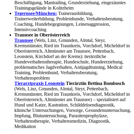
Beschäftigung, Mantrailing, Grunderziehung, eingezäuntes
Trainingsgelände in Kolitzheim
Tegernsee/München:
Trainerausbildung,
Trainerweiterbildung, Problemhunde, Verhaltensberatung,
Coaching, Hundebegegnungen, Leinenaggression,
Intensivcoaching
Traunsee in Oberösterreich
Traunsee
(Wels, Linz, Gmunden, Almtal, Steyr,
Kremsmünster, Ried im Traunkreis, Vorchdorf, Micheldorf in
Oberösterreich, Altmünster am Traunsee, Pettenbach,
Leonstein, Kirchdorf an der Krems): tierärztliche
Hundeverhaltenstherapie, Hundeschule, Hundeerziehung,
problematisches Jagdverhalten, Antijagdtraining, Medical
Training, Problemhund, Verhaltensberatung,
Verhaltensproblem
Tierarztpraxis Leonstein
Tierärztin Bettina Bombosch
(Wels, Linz, Gmunden, Almtal, Steyr, Pettenbach,
Kremsmünster, Ried im Traunkreis, Vorchdorf, Micheldorf in
Oberösterreich, Altmünster am Traunsee) – spezialisiert auf
Hund und Katze, Kastration, Schilddrüsendiagnostik,
klinische Untersuchungen, Vorsorge, Gesundenuntersuchung,
Impfung, Blutuntersuchung, Parasitenprophylaxe,
Verhaltenstherapie, Verhaltensmedizin, Diagnostik,
Medikation