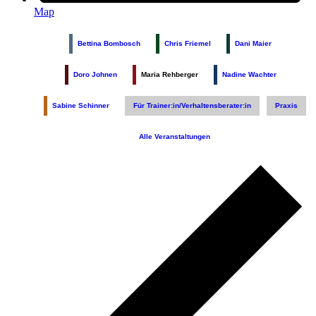
Map
Bettina Bombosch
Chris Friemel
Dani Maier
Doro Johnen
Maria Rehberger
Nadine Wachter
Sabine Schinner
Für Trainer:in/Verhaltensberater:in
Praxis
Alle Veranstaltungen