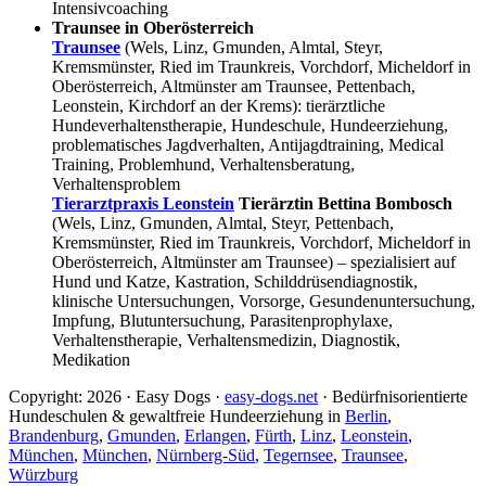
Intensivcoaching
Traunsee in Oberösterreich
Traunsee
(Wels, Linz, Gmunden, Almtal, Steyr,
Kremsmünster, Ried im Traunkreis, Vorchdorf, Micheldorf in
Oberösterreich, Altmünster am Traunsee, Pettenbach,
Leonstein, Kirchdorf an der Krems): tierärztliche
Hundeverhaltenstherapie, Hundeschule, Hundeerziehung,
problematisches Jagdverhalten, Antijagdtraining, Medical
Training, Problemhund, Verhaltensberatung,
Verhaltensproblem
Tierarztpraxis Leonstein
Tierärztin Bettina Bombosch
(Wels, Linz, Gmunden, Almtal, Steyr, Pettenbach,
Kremsmünster, Ried im Traunkreis, Vorchdorf, Micheldorf in
Oberösterreich, Altmünster am Traunsee) – spezialisiert auf
Hund und Katze, Kastration, Schilddrüsendiagnostik,
klinische Untersuchungen, Vorsorge, Gesundenuntersuchung,
Impfung, Blutuntersuchung, Parasitenprophylaxe,
Verhaltenstherapie, Verhaltensmedizin, Diagnostik,
Medikation
Copyright: 2026 · Easy Dogs ·
easy-dogs.net
· Bedürfnisorientierte
Hundeschulen & gewaltfreie Hundeerziehung in
Berlin
,
Brandenburg
,
Gmunden
,
Erlangen
,
Fürth
,
Linz
,
Leonstein
,
München
,
München
,
Nürnberg-Süd
,
Tegernsee
,
Traunsee
,
Würzburg