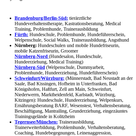
Brandenburg/Berlin-Süd:
tierärztliche
Hundeverhaltenstherapie, Kastrationsberatung, Medical
Training, Problemhunde, Trainerausbildung
Fürth:
Hundeschule, Problemhunde, Hundeführerschein,
Welpenschule, Social Walks, Trainerausbildung, Angsthund
Nürnberg:
Hundeschulen und mobile Hundefriseurin,
mobile Katzenfriseurin, Groomer
Nürnberg-Nord
(Hundesalon, Hundeschule,
Hundeerziehung, Medical Training)
Nürnberg-Süd
(Welpenschule, Dummyarbeit,
Problemhunde, Hundeerziehung, Hundeführerschein)
Schweinfurt/Würzburg:
(Münnerstadt, Bad Neustadt an der
Saale, Bad Kissingen, Hofheim in Unterfranken, Bad
Königshofen, Haßfurt, Zell am Main, Schweinfurt,
Niederwerrn, Marktheidenfeld, Karlstadt, Würzburg,
Kitzingen): Hundeschule, Hundeerziehung, Welpenkurs,
Ernährungsberatung BARF, Wesenstest, Verhaltensberatung,
Beschäftigung, Mantrailing, Grunderziehung, eingezäuntes
Trainingsgelände in Kolitzheim
Tegernsee/München:
Trainerausbildung,
Trainerweiterbildung, Problemhunde, Verhaltensberatung,
Coaching, Hundebegegnungen, Leinenaggression,