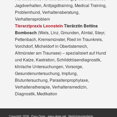
Jagdverhalten, Antijagdtraining, Medical Training,
Problemhund, Verhaltensberatung,
Verhaltensproblem
Tierarztpraxis Leonstein
Tierärztin Bettina
Bombosch
(Wels, Linz, Gmunden, Almtal, Steyr,
Pettenbach, Kremsmünster, Ried im Traunkreis,
Vorchdorf, Micheldorf in Oberösterreich,
Altmünster am Traunsee) – spezialisiert auf Hund
und Katze, Kastration, Schilddrüsendiagnostik,
klinische Untersuchungen, Vorsorge,
Gesundenuntersuchung, Impfung,
Blutuntersuchung, Parasitenprophylaxe,
Verhaltenstherapie, Verhaltensmedizin,
Diagnostik, Medikation
Copyright: 2026 · Easy Dogs ·
easy-dogs.net
· Bedürfnisorientierte