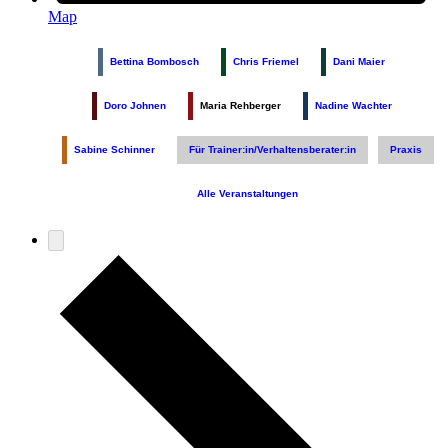
Map
Bettina Bombosch
Chris Friemel
Dani Maier
Doro Johnen
Maria Rehberger
Nadine Wachter
Sabine Schinner
Für Trainer:in/Verhaltensberater:in
Praxis
Alle Veranstaltungen