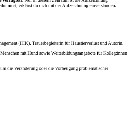
e verfügbar.
Nur in diesem Zeitraum ist die Aufzeichnung
ilnimmst, erklärst du dich mit der Aufzeichnung einverstanden.
anagement (IHK), Trauerbegleiterin für Haustierverlust und Autorin.
ür Menschen mit Hund sowie Weiterbildungsangebote für Kolleg:innen
es um die Veränderung oder die Vorbeugung problematischer