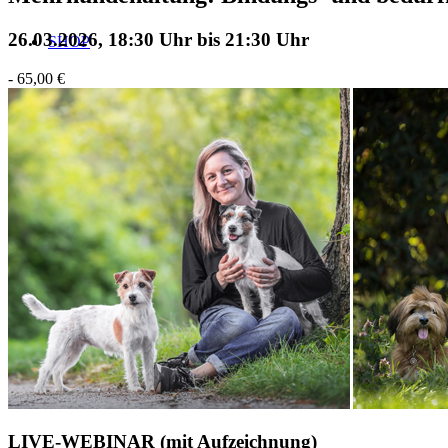
26.03.2026, 18:30 Uhr
bis
21:30 Uhr
SHOP
-
65,00 €
BLOG
TERMINE
ÜBER UNS
Suche
LIVE-WEBINAR (mit Aufzeichnung)