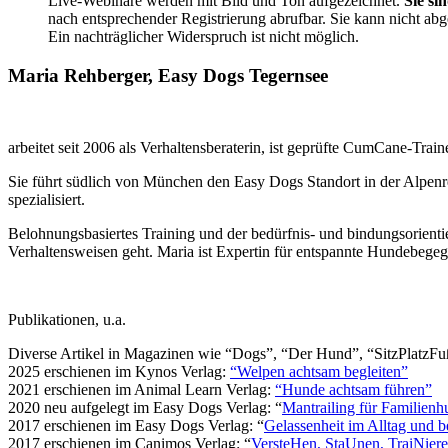
Live-Webinare werden mit Bild und Ton aufgezeichnet.
Sie si
nach entsprechender Registrierung abrufbar. Sie kann nicht ab
Ein nachträglicher Widerspruch ist nicht möglich.
Maria Rehberger,
Easy Dogs Tegernsee
arbeitet seit 2006 als Verhaltensberaterin, ist geprüfte CumCane-Tra
Sie führt südlich von München den Easy Dogs Standort in der Alpenr
spezialisiert.
Belohnungsbasiertes Training und der bedürfnis- und bindungsorient
Verhaltensweisen geht. Maria ist Expertin für entspannte Hundebege
Publikationen, u.a.
Diverse Artikel in Magazinen wie “Dogs”, “Der Hund”, “SitzPlatzFuß
2025 erschienen im Kynos Verlag:
“Welpen achtsam begleiten”
2021 erschienen im Animal Learn Verlag:
“Hunde achtsam führen”
2020 neu aufgelegt im Easy Dogs Verlag: “
Mantrailing für Familien
2017 erschienen im Easy Dogs Verlag: “
Gelassenheit im Alltag und b
2017 erschienen im Canimos Verlag: “
VersteHen, StaUnen, TraiNier