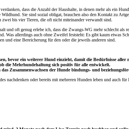
verdanken, dass die Anzahl der Haushalte, in denen mehr als ein Hund 
 Wildhund. Sie sind sozial obligat, brauchen also den Kontakt zu Artg
zwei bis vier Tieren, die oft nicht miteinander verwandt sind.
t und oft genug erlebe ich, dass die Zwangs-WG mehr schlecht als rec
nd. Was allerdings auch ohne Zweifel feststeht: Es gibt kaum etwas Sch
en und eine Bereicherung für den oder die jeweils anderen sind.
n, bevor ein weiterer Hund einzieht, damit die Bedürfnisse aller
b die Mehrhundehaltung sich positiv für alle entwickelt.
n das Zusammenwachsen der Hunde bindungs- und beziehungsförd
ndes nachdenken oder bereits mit mehreren Hunden leben und auch für