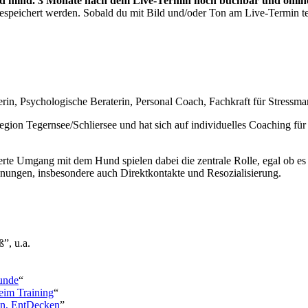
nd
mind. 3 Monate nach dem Live-Termin noch buchbar und
onlin
gespeichert werden. Sobald du mit Bild und/oder Ton am Live-Termin te
inerin, Psychologische Beraterin, Personal Coach, Fachkraft für Stressm
egion Tegernsee/Schliersee und hat sich auf individuelles Coaching f
ierte Umgang mit dem Hund spielen dabei die zentrale Rolle, egal ob 
gnungen, insbesondere auch Direktkontakte und Resozialisierung.
”, u.a.
hunde
“
eim Training
“
en, EntDecken
”