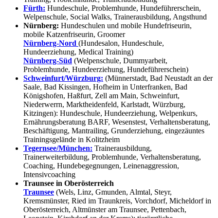
Fürth:
Hundeschule, Problemhunde, Hundeführerschein,
Welpenschule, Social Walks, Trainerausbildung, Angsthund
Nürnberg:
Hundeschulen und mobile Hundefriseurin,
mobile Katzenfriseurin, Groomer
Nürnberg-Nord
(Hundesalon, Hundeschule,
Hundeerziehung, Medical Training)
Nürnberg-Süd
(Welpenschule, Dummyarbeit,
Problemhunde, Hundeerziehung, Hundeführerschein)
Schweinfurt/Würzburg:
(Münnerstadt, Bad Neustadt an der
Saale, Bad Kissingen, Hofheim in Unterfranken, Bad
Königshofen, Haßfurt, Zell am Main, Schweinfurt,
Niederwerrn, Marktheidenfeld, Karlstadt, Würzburg,
Kitzingen): Hundeschule, Hundeerziehung, Welpenkurs,
Ernährungsberatung BARF, Wesenstest, Verhaltensberatung,
Beschäftigung, Mantrailing, Grunderziehung, eingezäuntes
Trainingsgelände in Kolitzheim
Tegernsee/München:
Trainerausbildung,
Trainerweiterbildung, Problemhunde, Verhaltensberatung,
Coaching, Hundebegegnungen, Leinenaggression,
Intensivcoaching
Traunsee in Oberösterreich
Traunsee
(Wels, Linz, Gmunden, Almtal, Steyr,
Kremsmünster, Ried im Traunkreis, Vorchdorf, Micheldorf in
Oberösterreich, Altmünster am Traunsee, Pettenbach,