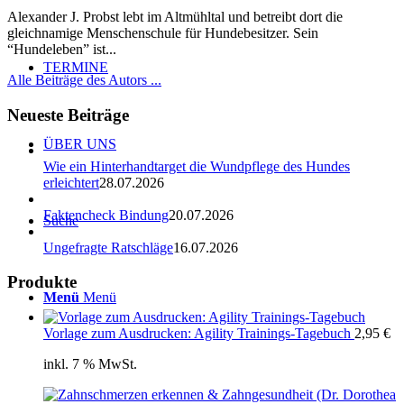
Alexander J. Probst lebt im Altmühltal und betreibt dort die
gleichnamige Menschenschule für Hundebesitzer. Sein
“Hundeleben” ist...
TERMINE
Alle Beiträge des Autors ...
Neueste Beiträge
ÜBER UNS
Wie ein Hinterhandtarget die Wundpflege des Hundes
erleichtert
28.07.2026
Faktencheck Bindung
20.07.2026
Suche
Ungefragte Ratschläge
16.07.2026
Produkte
Menü
Menü
Vorlage zum Ausdrucken: Agility Trainings-Tagebuch
2,95
€
inkl. 7 % MwSt.