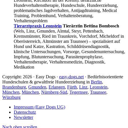
Leonstein, Kirchdorf an der Krems): tierärztliche
Hundeverhaltenstherapie, Hundeschule, Hundeerziehung,
problematisches Jagdverhalten, Antijagdtraining, Medical
Training, Problemhund, Verhaltensberatung,
Verhaltensproblem
Tierarztpraxis Leonstein
Tierärztin Bettina Bombosch
(Wels, Linz, Gmunden, Almtal, Steyr, Pettenbach,
Kremsmünster, Ried im Traunkreis, Vorchdorf, Micheldorf in
Oberösterreich, Altmünster am Traunsee) – spezialisiert auf
Hund und Katze, Kastration, Schilddrüsendiagnostik,
klinische Untersuchungen, Vorsorge, Gesundenuntersuchung,
Impfung, Blutuntersuchung, Parasitenprophylaxe,
Verhaltenstherapie, Verhaltensmedizin, Diagnostik,
Medikation
Copyright: 2026 · Easy Dogs ·
easy-dogs.net
· Bedürfnisorientierte
Hundeschulen & gewaltfreie Hundeerziehung in
Berlin
,
Brandenburg
,
Gmunden
,
Erlangen
,
Fürth
,
Linz
,
Leonstein
,
München
,
München
,
Nürnberg-Süd
,
Tegernsee
,
Traunsee
,
Würzburg
Impressum (Easy Dogs UG)
Datenschutz
Newsletter
Nach oben scrollen