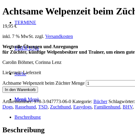
Achtsame Welpenzeit beim Züc
TERMINE
19,95
€
inkl. 7 % MwSt.
zzgl.
Versandkosten
Wertvolle Übungen und Anregungen
ÜBER UNS
für Züchter, künftige Welpenbesitzer und Trainer, um einen gute
Carolin Böhmer, Corinna Lenz
Lieferzeit:
Lieferzeit
Suche
Achtsame Welpenzeit beim Züchter Menge
In den Warenkorb
Menü
Menü
Artikelnummer:
978-3-947773-06-0
Kategorie:
Bücher
Schlagwörter
Dogs
,
Rassehund
,
TSD
,
Zuchthund
,
Easydogs
,
Familienhund
,
BHV
,
Beschreibung
Beschreibung