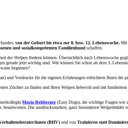
 Hundes:
von der Geburt bis etwa zur 8. bzw. 12. Lebenswoche.
Mit
assenen und sozialkompetenten Familienhund
schaffen.
nheit der Welpen fördern können. Übersichtlich nach Lebenswoche gegli
en gerade jetzt wichtig sind. Wie können Sie schon ab dem 3. Lebenst
e wann beginnen?
can) und Vordrucke für die eigenen Erfahrungen erleichtern Ihnen die 
tenten Züchter zu finden und Ihren Welpen liebevoll und mit fundiert
inerkollegin
Maria Rehberger
(Easy Dogs), die wichtige Fragen wie z
beantworten. Die ausdrucksstarken, ganz besonderen Welpenbilder in 
Verhaltensberater/innen (BHV)
und von
Trainieren statt Dominie