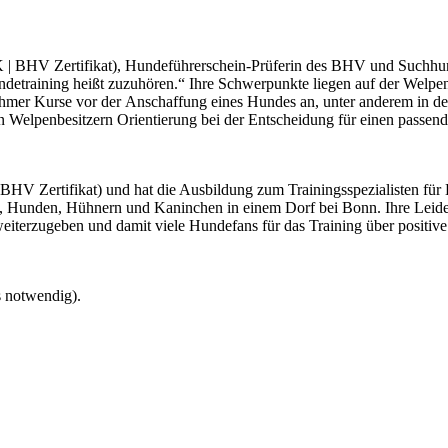
K | BHV Zertifikat), Hundeführerschein-Prüferin des BHV und Suchhund
ndetraining heißt zuzuhören.“ Ihre Schwerpunkte liegen auf der Welpe
öhmer Kurse vor der Anschaffung eines Hundes an, unter anderem in d
en Welpenbesitzern Orientierung bei der Entscheidung für einen passe
BHV Zertifikat) und hat die Ausbildung zum Trainingsspezialisten für H
Hunden, Hühnern und Kaninchen in einem Dorf bei Bonn. Ihre Leidensch
terzugeben und damit viele Hundefans für das Training über positive 
 notwendig).