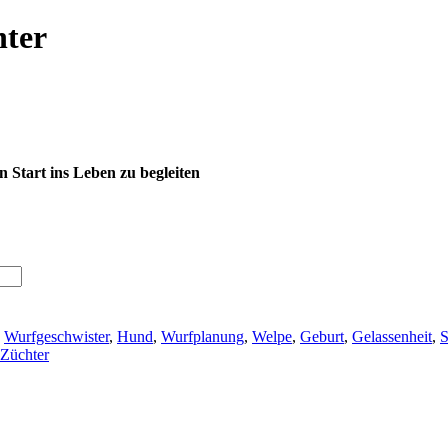
hter
n Start ins Leben zu begleiten
:
Wurfgeschwister
,
Hund
,
Wurfplanung
,
Welpe
,
Geburt
,
Gelassenheit
,
S
Züchter