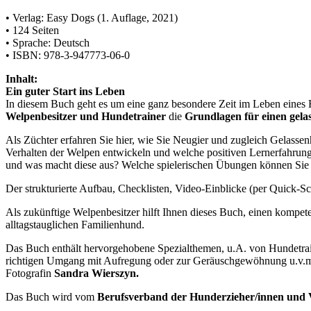
• Verlag: Easy Dogs (1. Auflage, 2021)
• 124 Seiten
• Sprache: Deutsch
• ISBN: 978-3-947773-06-0
Inhalt:
Ein guter Start ins Leben
In diesem Buch geht es um eine ganz besondere Zeit im Leben eines
Welpenbesitzer und Hundetrainer
die
Grundlagen für einen gel
Als Züchter erfahren Sie hier, wie Sie Neugier und zugleich Gelasse
Verhalten der Welpen entwickeln und welche positiven Lernerfahrung
und was macht diese aus? Welche spielerischen Übungen können Si
Der strukturierte Aufbau, Checklisten, Video-Einblicke (per Quick-S
Als zukünftige Welpenbesitzer hilft Ihnen dieses Buch, einen kompe
alltagstauglichen Familienhund.
Das Buch enthält hervorgehobene Spezialthemen, u.A. von Hundetra
richtigen Umgang mit Aufregung oder zur Geräuschgewöhnung u.v.m. 
Fotografin
Sandra Wierszyn.
Das Buch wird vom
Berufsverband der Hunderzieher/innen und 