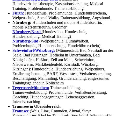
Hundeverhaltenstherapie, Kastrationsberatung, Medical
Training, Problemhunde, Trainerausbildung
Fürth:
Hundeschule, Problemhunde, Hundeführerschein,
Welpenschule, Social Walks, Trainerausbildung, Angsthund
Nürnberg:
Hundeschulen und mobile Hundefriseurin,
mobile Katzenfriseurin, Groomer
Nürnberg-Nord
(Hundesalon, Hundeschule,
Hundeerziehung, Medical Training)
Nürnberg-Süd
(Welpenschule, Dummyarbeit,
Problemhunde, Hundeerziehung, Hundeführerschein)
Schweinfurt/Würzburg:
(Münnerstadt, Bad Neustadt an der
Saale, Bad Kissingen, Hofheim in Unterfranken, Bad
Königshofen, Haßfurt, Zell am Main, Schweinfurt,
Niederwerrn, Marktheidenfeld, Karlstadt, Würzburg,
Kitzingen): Hundeschule, Hundeerziehung, Welpenkurs,
Ernährungsberatung BARF, Wesenstest, Verhaltensberatung,
Beschäftigung, Mantrailing, Grunderziehung, eingezäuntes
Trainingsgelände in Kolitzheim
Tegernsee/München:
Trainerausbildung,
Trainerweiterbildung, Problemhunde, Verhaltensberatung,
Coaching, Hundebegegnungen, Leinenaggression,
Intensivcoaching
Traunsee in Oberösterreich
Traunsee
(Wels, Linz, Gmunden, Almtal, Steyr,
Kremsmünster, Ried im Traunkreis, Vorchdorf, Micheldorf in