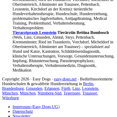
Oberösterreich, Altmünster am Traunsee, Pettenbach,
Leonstein, Kirchdorf an der Krems): tierärztliche
Hundeverhaltenstherapie, Hundeschule, Hundeerziehung,
problematisches Jagdverhalten, Antijagdtraining, Medical
Training, Problemhund, Verhaltensberatung,
Verhaltensproblem
Tierarztpraxis Leonstein
Tierärztin Bettina Bombosch
(Wels, Linz, Gmunden, Almtal, Steyr, Pettenbach,
Kremsmünster, Ried im Traunkreis, Vorchdorf, Micheldorf in
Oberösterreich, Altmünster am Traunsee) – spezialisiert auf
Hund und Katze, Kastration, Schilddrüsendiagnostik,
klinische Untersuchungen, Vorsorge, Gesundenuntersuchung,
Impfung, Blutuntersuchung, Parasitenprophylaxe,
Verhaltenstherapie, Verhaltensmedizin, Diagnostik,
Medikation
Copyright: 2026 · Easy Dogs ·
easy-dogs.net
· Bedürfnisorientierte
Hundeschulen & gewaltfreie Hundeerziehung in
Berlin
,
Brandenburg
,
Gmunden
,
Erlangen
,
Fürth
,
Linz
,
Leonstein
,
München
,
München
,
Nürnberg-Süd
,
Tegernsee
,
Traunsee
,
Würzburg
Impressum (Easy Dogs UG)
Datenschutz
Newsletter