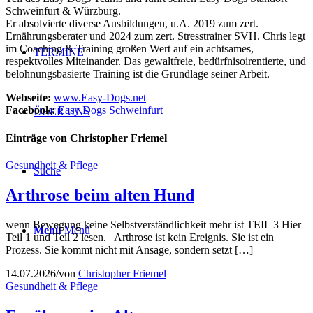
Schweinfurt & Würzburg.
Er absolvierte diverse Ausbildungen, u.A. 2019 zum zert.
Ernährungsberater und 2024 zum zert. Stresstrainer SVH. Chris legt
im Coaching & Training großen Wert auf ein achtsames,
TERMINE
respektvolles Miteinander. Das gewaltfreie, bedürfnisoirentierte, und
belohnungsbasierte Training ist die Grundlage seiner Arbeit.
Webseite:
www.Easy-Dogs.net
Facebook:
Easy Dogs Schweinfurt
ÜBER UNS
Einträge von Christopher Friemel
Gesundheit & Pflege
Suche
Arthrose beim alten Hund
wenn Bewegung keine Selbstverständlichkeit mehr ist TEIL 3 Hier
Menü
Menü
Teil 1 und Teil 2 lesen. Arthrose ist kein Ereignis. Sie ist ein
Prozess. Sie kommt nicht mit Ansage, sondern setzt […]
14.07.2026
/
von
Christopher Friemel
Gesundheit & Pflege