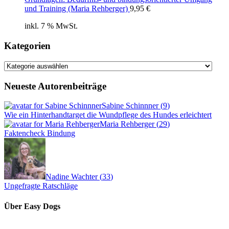
und Training (Maria Rehberger)
9,95
€
inkl. 7 % MwSt.
Kategorien
Kategorien
Neueste Autorenbeiträge
Sabine Schinnner
(
9
)
Wie ein Hinterhandtarget die Wundpflege des Hundes erleichtert
Maria Rehberger
(
29
)
Faktencheck Bindung
Nadine Wachter
(
33
)
Ungefragte Ratschläge
Über Easy Dogs