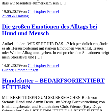
dass wir besonders aufmerksam sein […]
19.05.2025
/
von
Christopher Friemel
Zucht & Haltung
Die großen Emotionen des Alltags bei
Hund und Mensch
Artikel anhören WIE SEHT IHR DAS…? Ich persönlich empfinde
es als Herausforderung mit starken Emotionen wie Angst, Trauer
oder Wut im Alltag umzugehen. In entsprechenden Situationen steigt
mein Stresslevel und […]
14.01.2025
/
von
Christopher Friemel
Bücher
,
Empfehlungen
Hundefutter – BEDARFSORIENTIERT
FÜTTERN
MIT REZEPTIDEEN ZUM SELBERMACHEN Buch von
Stefanie Handl und Armin Deutz, stv Verlag Buchvorstellung von
Ernährungsberater und Hundetrainer Chris Friemel (Easy Dogs
Schweinfurt) WAS IST DENN JETZT DAS BESTE FUTTER