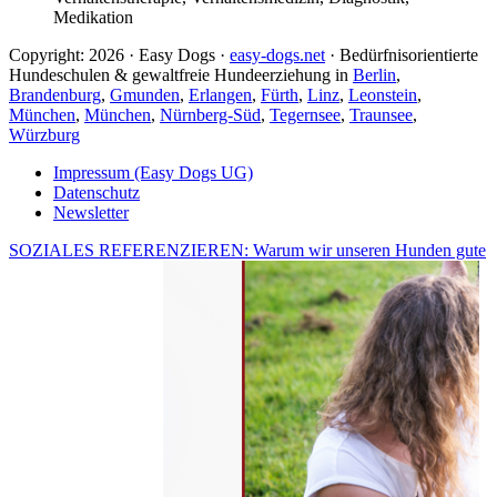
Medikation
Copyright: 2026 · Easy Dogs ·
easy-dogs.net
· Bedürfnisorientierte
Hundeschulen & gewaltfreie Hundeerziehung in
Berlin
,
Brandenburg
,
Gmunden
,
Erlangen
,
Fürth
,
Linz
,
Leonstein
,
München
,
München
,
Nürnberg-Süd
,
Tegernsee
,
Traunsee
,
Würzburg
Impressum (Easy Dogs UG)
Datenschutz
Newsletter
SOZIALES REFERENZIEREN: Warum wir unseren Hunden gute