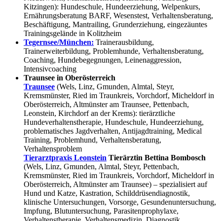
Kitzingen): Hundeschule, Hundeerziehung, Welpenkurs,
Ernährungsberatung BARF, Wesenstest, Verhaltensberatung,
Beschäftigung, Mantrailing, Grunderziehung, eingezäuntes
Trainingsgelände in Kolitzheim
Tegernsee/München:
Trainerausbildung,
Trainerweiterbildung, Problemhunde, Verhaltensberatung,
Coaching, Hundebegegnungen, Leinenaggression,
Intensivcoaching
Traunsee in Oberösterreich
Traunsee
(Wels, Linz, Gmunden, Almtal, Steyr,
Kremsmünster, Ried im Traunkreis, Vorchdorf, Micheldorf in
Oberösterreich, Altmünster am Traunsee, Pettenbach,
Leonstein, Kirchdorf an der Krems): tierärztliche
Hundeverhaltenstherapie, Hundeschule, Hundeerziehung,
problematisches Jagdverhalten, Antijagdtraining, Medical
Training, Problemhund, Verhaltensberatung,
Verhaltensproblem
Tierarztpraxis Leonstein
Tierärztin Bettina Bombosch
(Wels, Linz, Gmunden, Almtal, Steyr, Pettenbach,
Kremsmünster, Ried im Traunkreis, Vorchdorf, Micheldorf in
Oberösterreich, Altmünster am Traunsee) – spezialisiert auf
Hund und Katze, Kastration, Schilddrüsendiagnostik,
klinische Untersuchungen, Vorsorge, Gesundenuntersuchung,
Impfung, Blutuntersuchung, Parasitenprophylaxe,
Verhaltenstherapie, Verhaltensmedizin, Diagnostik,