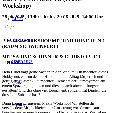
Workshop)
28.06.2025, 13:00 Uhr
bis
29.06.2025, 14:00 Uhr
BLOG
-
249,00 €
TERMINE
PRAXIS-WORKSHOP MIT UND OHNE HUND
(RAUM SCHWEINFURT)
MIT SABINE SCHINNER & CHRISTOPHER
FRIEMEL
ÜBER UNS
Dein Hund trägt gerne Sachen in der Schnute? Du möchtest dieses
Hobby nutzen, um deinen Hund in eurem Alltag körperlich und
geistig auszulasten? Du möchtest Elemente der Dummyarbeit auf
Suche
eurem Spaziergang nutzen und diesen damit abwechslungsreich
gestalten? Und das ohne viel Equipment, sondern mit Dingen, die
du schon Zuhause hast?
Dann komm zu unserem Praxis-Workshop! Wir stellen dir
Menü
Menü
verschiedene Möglichkeiten der Umsetzung vor. Gemeinsam
knüpfen wir an euer Können an und bauen dieses aus! Wir geben