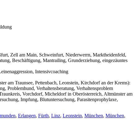
ildung
urt, Zell am Main, Schweinfurt, Niederwerrn, Marktheidenfeld,
tung, Beschäftigung, Mantrailing, Grunderziehung, eingezäuntes
einenaggression, Intensivcoaching
ter am Traunsee, Pettenbach, Leonstein, Kirchdorf an der Krems):
ning, Problemhund, Verhaltensberatung, Verhaltensproblem
raunkreis, Vorchdorf, Micheldorf in Oberösterreich, Altmünster am
ersuchung, Impfung, Blutuntersuchung, Parasitenprophylaxe,
munden
,
Erlangen
,
Fürth
,
Linz
,
Leonstein
,
München
,
München
,