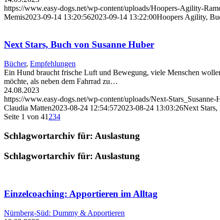
https://www.easy-dogs.net/wp-content/uploads/Hoopers-Agility-Ra
Memis
2023-09-14 13:20:56
2023-09-14 13:22:00
Hoopers Agility, B
Next Stars, Buch von Susanne Huber
Bücher
,
Empfehlungen
Ein Hund braucht frische Luft und Bewegung, viele Menschen wollen s
möchte, als neben dem Fahrrad zu…
24.08.2023
https://www.easy-dogs.net/wp-content/uploads/Next-Stars_Susanne
Claudia Matten
2023-08-24 12:54:57
2023-08-24 13:03:26
Next Stars
Seite 1 von 4
1
2
3
4
Schlagwortarchiv für:
Auslastung
Schlagwortarchiv für:
Auslastung
Einzelcoaching: Apportieren im Alltag
Nürnberg-Süd: Dummy & Apportieren