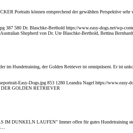
aits können entsprechend der gewählten Perspektive sehr versch
jpg
387
580
Dr. Blaschke-Berthold
https://www.easy-dogs.net/wp-con
r Australian Shepherd von Dr. Ute Blaschke-Berthold, Bettina Bernhard
er im Hundetraining, der Golden Retriever ist omnipräsent. Er ist unko
seportrait-Easy-Dogs.jpg
853
1280
Leandra Nagel
https://www.easy-d
: DER GOLDEN RETRIEVER
ELN LAUFEN" Immer offen für gutes Hundetraining stolperte 
rs…