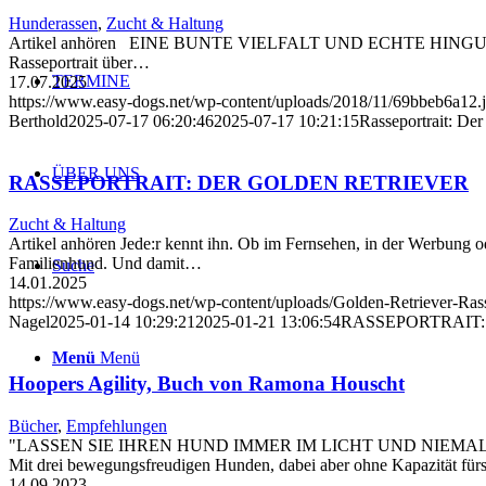
Hunderassen
,
Zucht & Haltung
Artikel anhören EINE BUNTE VIELFALT UND ECHTE HINGUCKER Portr
Rasseportrait über…
TERMINE
17.07.2025
https://www.easy-dogs.net/wp-content/uploads/2018/11/69bbeb6a12.
Berthold
2025-07-17 06:20:46
2025-07-17 10:21:15
Rasseportrait: De
ÜBER UNS
RASSEPORTRAIT: DER GOLDEN RETRIEVER
Zucht & Haltung
Artikel anhören Jede:r kennt ihn. Ob im Fernsehen, in der Werbung od
Familienhund. Und damit…
Suche
14.01.2025
https://www.easy-dogs.net/wp-content/uploads/Golden-Retriever-Ras
Nagel
2025-01-14 10:29:21
2025-01-21 13:06:54
RASSEPORTRAIT
Menü
Menü
Hoopers Agility, Buch von Ramona Houscht
Bücher
,
Empfehlungen
"LASSEN SIE IHREN HUND IMMER IM LICHT UND NIEMALS IM DUNK
Mit drei bewegungsfreudigen Hunden, dabei aber ohne Kapazität fü
14.09.2023