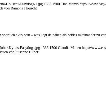
mona-Houscht-Easydogs-1.jpg
1383
1500
Tina Memis
https://www.easy
uch von Ramona Houscht
portlich aktiv sein – was liegt da näher, als beides miteinander zu 
-Huber-Kynos-Easydogs.jpg
1383
1500
Claudia Matten
https://www.ea
, Buch von Susanne Huber