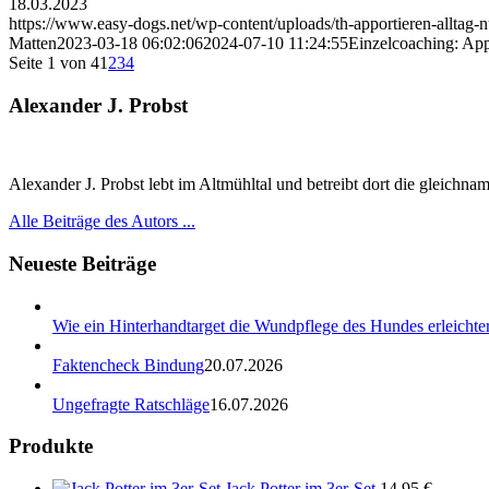
18.03.2023
https://www.easy-dogs.net/wp-content/uploads/th-apportieren-alltag-
Matten
2023-03-18 06:02:06
2024-07-10 11:24:55
Einzelcoaching: App
Seite 1 von 4
1
2
3
4
Alexander J. Probst
Alexander J. Probst lebt im Altmühltal und betreibt dort die gleichn
Alle Beiträge des Autors ...
Neueste Beiträge
Wie ein Hinterhandtarget die Wundpflege des Hundes erleichter
Faktencheck Bindung
20.07.2026
Ungefragte Ratschläge
16.07.2026
Produkte
Jack Potter im 3er-Set
14,95
€