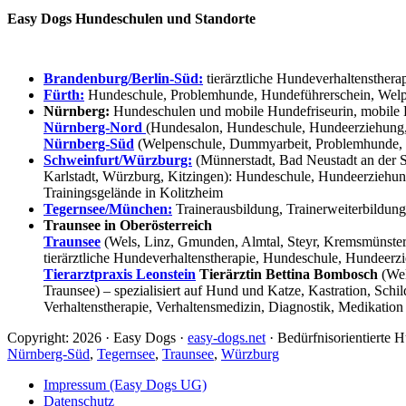
Easy Dogs Hundeschulen und Standorte
Brandenburg/Berlin-Süd:
tierärztliche Hundeverhaltensthera
Fürth:
Hundeschule, Problemhunde, Hundeführerschein, Welpe
Nürnberg:
Hundeschulen und mobile Hundefriseurin, mobile 
Nürnberg-Nord
(Hundesalon, Hundeschule, Hundeerziehung,
Nürnberg-Süd
(Welpenschule, Dummyarbeit, Problemhunde, 
Schweinfurt/Würzburg:
(Münnerstadt, Bad Neustadt an der S
Karlstadt, Würzburg, Kitzingen): Hundeschule, Hundeerziehun
Trainingsgelände in Kolitzheim
Tegernsee/München:
Trainerausbildung, Trainerweiterbildun
Traunsee in Oberösterreich
Traunsee
(Wels, Linz, Gmunden, Almtal, Steyr, Kremsmünster, 
tierärztliche Hundeverhaltenstherapie, Hundeschule, Hundeerzi
Tierarztpraxis Leonstein
Tierärztin Bettina Bombosch
(Wel
Traunsee) – spezialisiert auf Hund und Katze, Kastration, Sc
Verhaltenstherapie, Verhaltensmedizin, Diagnostik, Medikation
Copyright: 2026 · Easy Dogs ·
easy-dogs.net
· Bedürfnisorientierte
Nürnberg-Süd
,
Tegernsee
,
Traunsee
,
Würzburg
Impressum (Easy Dogs UG)
Datenschutz