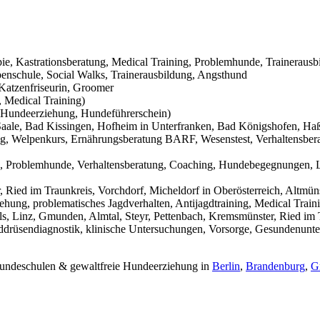
pie, Kastrationsberatung, Medical Training, Problemhunde, Trainerausb
nschule, Social Walks, Trainerausbildung, Angsthund
Katzenfriseurin, Groomer
 Medical Training)
Hundeerziehung, Hundeführerschein)
aale, Bad Kissingen, Hofheim in Unterfranken, Bad Königshofen, Haßf
g, Welpenkurs, Ernährungsberatung BARF, Wesenstest, Verhaltensbera
g, Problemhunde, Verhaltensberatung, Coaching, Hundebegegnungen, L
Ried im Traunkreis, Vorchdorf, Micheldorf in Oberösterreich, Altmüns
ehung, problematisches Jagdverhalten, Antijagdtraining, Medical Trai
s, Linz, Gmunden, Almtal, Steyr, Pettenbach, Kremsmünster, Ried im T
hilddrüsendiagnostik, klinische Untersuchungen, Vorsorge, Gesundenunt
 Hundeschulen & gewaltfreie Hundeerziehung in
Berlin
,
Brandenburg
,
G