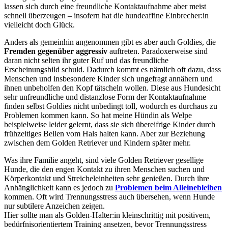
lassen sich durch eine freundliche Kontaktaufnahme aber meist
schnell überzeugen – insofern hat die hundeaffine Einbrecher:in
vielleicht doch Glück.
Anders als gemeinhin angenommen gibt es aber auch Goldies, die
Fremden gegenüber aggressiv
auftreten. Paradoxerweise sind
daran nicht selten ihr guter Ruf und das freundliche
Erscheinungsbild schuld. Dadurch kommt es nämlich oft dazu, dass
Menschen und insbesondere Kinder sich ungefragt annähern und
ihnen unbeholfen den Kopf tätscheln wollen. Diese aus Hundesicht
sehr unfreundliche und distanzlose Form der Kontaktaufnahme
finden selbst Goldies nicht unbedingt toll, wodurch es durchaus zu
Problemen kommen kann. So hat meine Hündin als Welpe
beispielweise leider gelernt, dass sie sich übereifrige Kinder durch
frühzeitiges Bellen vom Hals halten kann. Aber zur Beziehung
zwischen dem Golden Retriever und Kindern später mehr.
Was ihre Familie angeht, sind viele Golden Retriever gesellige
Hunde, die den engen Kontakt zu ihren Menschen suchen und
Körperkontakt und Streicheleinheiten sehr genießen. Durch ihre
Anhänglichkeit kann es jedoch zu
Problemen beim Alleinebleiben
kommen. Oft wird Trennungsstress auch übersehen, wenn Hunde
nur subtilere Anzeichen zeigen.
Hier sollte man als Golden-Halter:in kleinschrittig mit positivem,
bedürfnisorientiertem Training ansetzen, bevor Trennungsstress