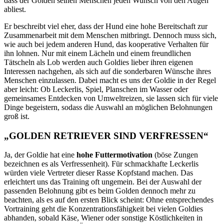
dass der Golden seinen Menschen jeden Wunsch von den Augen
abliest.
Er beschreibt viel eher, dass der Hund eine hohe Bereitschaft zur
Zusammenarbeit mit dem Menschen mitbringt. Dennoch muss sich,
wie auch bei jedem anderen Hund, das kooperative Verhalten für
ihn lohnen. Nur mit einem Lächeln und einem freundlichen
Tätscheln als Lob werden auch Goldies lieber ihren eigenen
Interessen nachgehen, als sich auf die sonderbaren Wünsche ihres
Menschen einzulassen. Dabei macht es uns der Goldie in der Regel
aber leicht: Ob Leckerlis, Spiel, Planschen im Wasser oder
gemeinsames Entdecken von Umweltreizen, sie lassen sich für viele
Dinge begeistern, sodass die Auswahl an möglichen Belohnungen
groß ist.
„GOLDEN RETRIEVER SIND VERFRESSEN“
Ja, der Goldie hat eine
hohe Futtermotivation
(böse Zungen
bezeichnen es als Verfressenheit). Für schmackhafte Leckerlis
würden viele Vertreter dieser Rasse Kopfstand machen. Das
erleichtert uns das Training oft ungemein. Bei der Auswahl der
passenden Belohnung gibt es beim Golden dennoch mehr zu
beachten, als es auf den ersten Blick scheint: Ohne entsprechendes
Vortraining geht die Konzentrationsfähigkeit bei vielen Goldies
abhanden, sobald Käse, Wiener oder sonstige Köstlichkeiten in