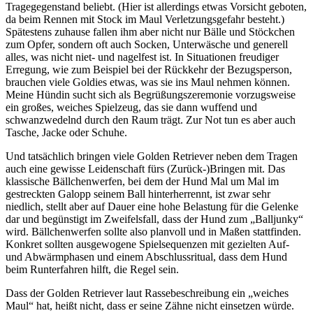
Tragegegenstand beliebt. (Hier ist allerdings etwas Vorsicht geboten,
da beim Rennen mit Stock im Maul Verletzungsgefahr besteht.)
Spätestens zuhause fallen ihm aber nicht nur Bälle und Stöckchen
zum Opfer, sondern oft auch Socken, Unterwäsche und generell
alles, was nicht niet- und nagelfest ist. In Situationen freudiger
Erregung, wie zum Beispiel bei der Rückkehr der Bezugsperson,
brauchen viele Goldies etwas, was sie ins Maul nehmen können.
Meine Hündin sucht sich als Begrüßungszeremonie vorzugsweise
ein großes, weiches Spielzeug, das sie dann wuffend und
schwanzwedelnd durch den Raum trägt. Zur Not tun es aber auch
Tasche, Jacke oder Schuhe.
Und tatsächlich bringen viele Golden Retriever neben dem Tragen
auch eine gewisse Leidenschaft fürs (Zurück-)Bringen mit. Das
klassische Bällchenwerfen, bei dem der Hund Mal um Mal im
gestreckten Galopp seinem Ball hinterherrennt, ist zwar sehr
niedlich, stellt aber auf Dauer eine hohe Belastung für die Gelenke
dar und begünstigt im Zweifelsfall, dass der Hund zum „Balljunky“
wird. Bällchenwerfen sollte also planvoll und in Maßen stattfinden.
Konkret sollten ausgewogene Spielsequenzen mit gezielten Auf-
und Abwärmphasen und einem Abschlussritual, dass dem Hund
beim Runterfahren hilft, die Regel sein.
Dass der Golden Retriever laut Rassebeschreibung ein „weiches
Maul“ hat, heißt nicht, dass er seine Zähne nicht einsetzen würde.