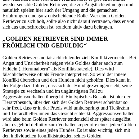
wieder sensible Golden Retriever, die zur Ängstlichkeit neigen und
natürlich spielen hier auch der Umgang und die gemachten
Erfahrungen eine ganz entscheidende Rolle. Wer einen Golden
Retriever zu sich holt, sollte also nicht darauf vertrauen, dass er von
sich aus unerschrocken ist, sondern aktiv dazu beitragen.
„GOLDEN RETRIEVER SIND IMMER
FRÖHLICH UND GEDULDIG“
Golden Retriever sind tatsächlich tendenziell Konfliktvermeider. Bei
Angst und Unsicherheit neigen viele Goldies daher auch zum
Fiddeln („Herumalbern“ als Konfliktstrategie). Dies wird
fälschlicherweise oft als Freude interpretiert. So wird der innere
Konflikt übersehen und den Hunden nicht geholfen. Dies kann in
der Folge dazu führen, dass sich der Hund gezwungen sieht, seine
Strategie zu wechseln und im ungünstigsten Fall zu
Aggressionsverhalten übergeht. Ein typisches Beispiel ist hier der
Tierarztbesuch, über den sich der Golden Retriever scheinbar so
sehr freut, dass er in der Praxis wild umherspringt und Tierärzt:in
und Tierarzthelfer:innen das Gesicht schleckt. Aggressionsverhalten
wird also beim Golden Retriever tendenziell eher später ausgelöst,
aber es gehört definitiv zum Verhaltensrepertoire eines jeden Golden
Retrievers sowie eines jeden Hundes. Es ist also wichtig, sich mit
den individuellen Konfliktstrategien seines Golden