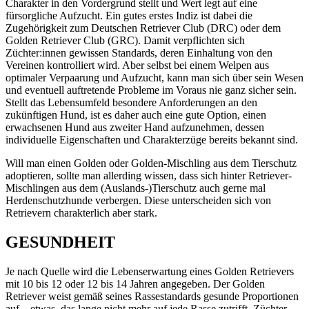
Charakter in den Vordergrund stellt und Wert legt auf eine
fürsorgliche Aufzucht. Ein gutes erstes Indiz ist dabei die
Zugehörigkeit zum Deutschen Retriever Club (DRC) oder dem
Golden Retriever Club (GRC). Damit verpflichten sich
Züchter:innen gewissen Standards, deren Einhaltung von den
Vereinen kontrolliert wird. Aber selbst bei einem Welpen aus
optimaler Verpaarung und Aufzucht, kann man sich über sein Wesen
und eventuell auftretende Probleme im Voraus nie ganz sicher sein.
Stellt das Lebensumfeld besondere Anforderungen an den
zukünftigen Hund, ist es daher auch eine gute Option, einen
erwachsenen Hund aus zweiter Hand aufzunehmen, dessen
individuelle Eigenschaften und Charakterzüge bereits bekannt sind.
Will man einen Golden oder Golden-Mischling aus dem Tierschutz
adoptieren, sollte man allerding wissen, dass sich hinter Retriever-
Mischlingen aus dem (Auslands-)Tierschutz auch gerne mal
Herdenschutzhunde verbergen. Diese unterscheiden sich von
Retrievern charakterlich aber stark.
GESUNDHEIT
Je nach Quelle wird die Lebenserwartung eines Golden Retrievers
mit 10 bis 12 oder 12 bis 14 Jahren angegeben. Der Golden
Retriever weist gemäß seines Rassestandards gesunde Proportionen
auf – etwas, das lange nicht mehr auf jede Rasse zutrifft. Züchter,