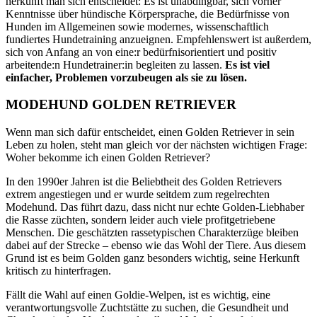
herkunft man sich entscheidet: Es ist unabdingbar, sich vorher
Kenntnisse über hündische Körpersprache, die Bedürfnisse von
Hunden im Allgemeinen sowie modernes, wissenschaftlich
fundiertes Hundetraining anzueignen. Empfehlenswert ist außerdem,
sich von Anfang an von eine:r bedürfnisorientiert und positiv
arbeitende:n Hundetrainer:in begleiten zu lassen.
Es ist viel
einfacher, Problemen vorzubeugen als sie zu lösen.
MODEHUND GOLDEN RETRIEVER
Wenn man sich dafür entscheidet, einen Golden Retriever in sein
Leben zu holen, steht man gleich vor der nächsten wichtigen Frage:
Woher bekomme ich einen Golden Retriever?
In den 1990er Jahren ist die Beliebtheit des Golden Retrievers
extrem angestiegen und er wurde seitdem zum regelrechten
Modehund. Das führt dazu, dass nicht nur echte Golden-Liebhaber
die Rasse züchten, sondern leider auch viele profitgetriebene
Menschen. Die geschätzten rassetypischen Charakterzüge bleiben
dabei auf der Strecke – ebenso wie das Wohl der Tiere. Aus diesem
Grund ist es beim Golden ganz besonders wichtig, seine Herkunft
kritisch zu hinterfragen.
Fällt die Wahl auf einen Goldie-Welpen, ist es wichtig, eine
verantwortungsvolle Zuchtstätte zu suchen, die Gesundheit und