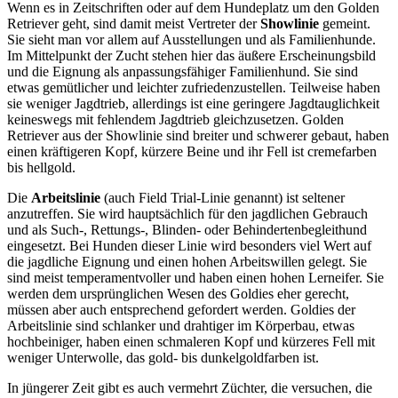
Wenn es in Zeitschriften oder auf dem Hundeplatz um den Golden
Retriever geht, sind damit meist Vertreter der
Showlinie
gemeint.
Sie sieht man vor allem auf Ausstellungen und als Familienhunde.
Im Mittelpunkt der Zucht stehen hier das äußere Erscheinungsbild
und die Eignung als anpassungsfähiger Familienhund. Sie sind
etwas gemütlicher und leichter zufriedenzustellen. Teilweise haben
sie weniger Jagdtrieb, allerdings ist eine geringere Jagdtauglichkeit
keineswegs mit fehlendem Jagdtrieb gleichzusetzen. Golden
Retriever aus der Showlinie sind breiter und schwerer gebaut, haben
einen kräftigeren Kopf, kürzere Beine und ihr Fell ist cremefarben
bis hellgold.
Die
Arbeitslinie
(auch Field Trial-Linie genannt) ist seltener
anzutreffen. Sie wird hauptsächlich für den jagdlichen Gebrauch
und als Such-, Rettungs-, Blinden- oder Behindertenbegleithund
eingesetzt. Bei Hunden dieser Linie wird besonders viel Wert auf
die jagdliche Eignung und einen hohen Arbeitswillen gelegt. Sie
sind meist temperamentvoller und haben einen hohen Lerneifer. Sie
werden dem ursprünglichen Wesen des Goldies eher gerecht,
müssen aber auch entsprechend gefordert werden. Goldies der
Arbeitslinie sind schlanker und drahtiger im Körperbau, etwas
hochbeiniger, haben einen schmaleren Kopf und kürzeres Fell mit
weniger Unterwolle, das gold- bis dunkelgoldfarben ist.
In jüngerer Zeit gibt es auch vermehrt Züchter, die versuchen, die