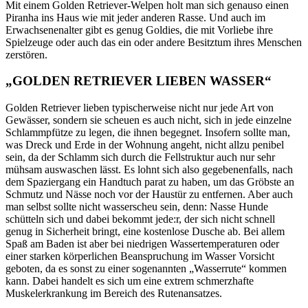
Mit einem Golden Retriever-Welpen holt man sich genauso einen
Piranha ins Haus wie mit jeder anderen Rasse. Und auch im
Erwachsenenalter gibt es genug Goldies, die mit Vorliebe ihre
Spielzeuge oder auch das ein oder andere Besitztum ihres Menschen
zerstören.
„GOLDEN RETRIEVER LIEBEN WASSER“
Golden Retriever lieben typischerweise nicht nur jede Art von
Gewässer, sondern sie scheuen es auch nicht, sich in jede einzelne
Schlammpfütze zu legen, die ihnen begegnet. Insofern sollte man,
was Dreck und Erde in der Wohnung angeht, nicht allzu penibel
sein, da der Schlamm sich durch die Fellstruktur auch nur sehr
mühsam auswaschen lässt. Es lohnt sich also gegebenenfalls, nach
dem Spaziergang ein Handtuch parat zu haben, um das Gröbste an
Schmutz und Nässe noch vor der Haustür zu entfernen. Aber auch
man selbst sollte nicht wasserscheu sein, denn: Nasse Hunde
schütteln sich und dabei bekommt jede:r, der sich nicht schnell
genug in Sicherheit bringt, eine kostenlose Dusche ab. Bei allem
Spaß am Baden ist aber bei niedrigen Wassertemperaturen oder
einer starken körperlichen Beanspruchung im Wasser Vorsicht
geboten, da es sonst zu einer sogenannten „Wasserrute“ kommen
kann. Dabei handelt es sich um eine extrem schmerzhafte
Muskelerkrankung im Bereich des Rutenansatzes.