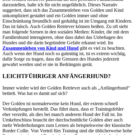
darzustellen, halte ich für nicht ungefährlich. Dieses Narrativ
suggeriert, dass sich das Zusammenleben von Golden und Kind
unkompliziert gestaltet und ein Golden immer und ohne
Einschränkung freundlich und geduldig ist im Umgang mit Kindern.
Das ist falsch. Auch Golden Retriever können beißen. Zu oft sieht
man folgende Szenen in den sozialen Medien: Kinder, die mit dem
Familienhund interagieren, ohne dass dabei das Unbehagen des
Hundes und die darin begründete Gefahr erkannt wird. Im
Zusammenleben von Kind und Hund
gibt es viel zu beachten.
Auch wenn der Hund noch so gutmütig ist, ist es extrem wichtig,
dafür Sorge zu tragen, dass die Grenzen des Hundes jederzeit
gewahrt werden und er nie in Bedrängnis gerät.
LEICHTFÜHRIGER ANFÄNGERHUND?
Immer wieder wird der Golden Retriever auch als „Anfängerhund“
betitelt. Was hat es damit auf sich?
Der Golden ist normalerweise kein Hund, der extrem schnell
Verknüpfungen herstellt. Das führt dazu, dass er Trainingsfehler
eher verzeiht, als dies bei manch anderem Hund der Fall ist. Im
Umkehrschluss braucht der durchschnittliche Golden aber auch
mehr Wiederholungen zum Lernen als beispielsweise der klassische
Border Collie. Von Vorteil fürs Training sind die üblicherweise hohe