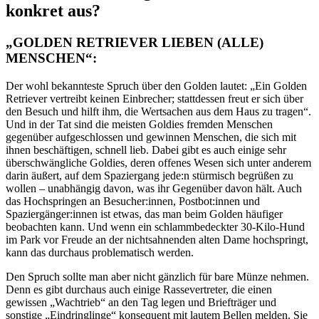
konkret aus?
„GOLDEN RETRIEVER LIEBEN (ALLE)
MENSCHEN“:
Der wohl bekannteste Spruch über den Golden lautet: „Ein Golden
Retriever vertreibt keinen Einbrecher; stattdessen freut er sich über
den Besuch und hilft ihm, die Wertsachen aus dem Haus zu tragen“.
Und in der Tat sind die meisten Goldies fremden Menschen
gegenüber aufgeschlossen und gewinnen Menschen, die sich mit
ihnen beschäftigen, schnell lieb. Dabei gibt es auch einige sehr
überschwängliche Goldies, deren offenes Wesen sich unter anderem
darin äußert, auf dem Spaziergang jede:n stürmisch begrüßen zu
wollen – unabhängig davon, was ihr Gegenüber davon hält. Auch
das Hochspringen an Besucher:innen, Postbot:innen und
Spaziergänger:innen ist etwas, das man beim Golden häufiger
beobachten kann. Und wenn ein schlammbedeckter 30-Kilo-Hund
im Park vor Freude an der nichtsahnenden alten Dame hochspringt,
kann das durchaus problematisch werden.
Den Spruch sollte man aber nicht gänzlich für bare Münze nehmen.
Denn es gibt durchaus auch einige Rassevertreter, die einen
gewissen „Wachtrieb“ an den Tag legen und Briefträger und
sonstige „Eindringlinge“ konsequent mit lautem Bellen melden. Sie