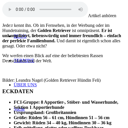
SHOP
Artikel anhören
Jede:r kennt ihn. Ob im Fernsehen, in der Werbung oder im
Hundetraining, der
Golden Retriever
ist omnipräsent.
Er ist
unkompliziert, liebenswürdig und immer freundlich – einfach
BLOG
der perfekte Familienhund.
Und damit ist eigentlich schon alles
gesagt. Oder etwa nicht?
Wir werfen einen Blick auf eine der beliebtesten Rassen
TERMINE
Deutschlands und der Welt.
Bilder: Leandra Nagel (Golden Retriever Hündin Feli)
ÜBER UNS
ECKDATEN
FCI-Gruppe: 8 Apportier-, Stöber- und Wasserhunde,
Sektion 1 Apportierhunde
Suche
Ursprungsland: Großbritannien
Größe: Rüden 56 – 61 cm, Hündinnen 51 – 56 cm
Gewicht: Rüden 34 – 40 kg, Hündinnen 30 – 36 kg
Fell: mittellang, glattes oder welliges Deckhaar,