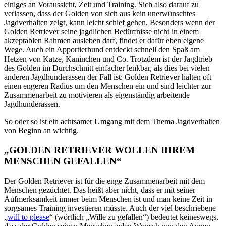
einiges an Voraussicht, Zeit und Training. Sich also darauf zu
verlassen, dass der Golden von sich aus kein unerwünschtes
Jagdverhalten zeigt, kann leicht schief gehen. Besonders wenn der
Golden Retriever seine jagdlichen Bedürfnisse nicht in einem
akzeptablen Rahmen ausleben darf, findet er dafür eben eigene
Wege. Auch ein Apportierhund entdeckt schnell den Spaß am
Hetzen von Katze, Kaninchen und Co. Trotzdem ist der Jagdtrieb
des Golden im Durchschnitt einfacher lenkbar, als dies bei vielen
anderen Jagdhunderassen der Fall ist: Golden Retriever halten oft
einen engeren Radius um den Menschen ein und sind leichter zur
Zusammenarbeit zu motivieren als eigenständig arbeitende
Jagdhunderassen.
So oder so ist ein achtsamer Umgang mit dem Thema Jagdverhalten
von Beginn an wichtig.
„GOLDEN RETRIEVER WOLLEN IHREM
MENSCHEN GEFALLEN“
Der Golden Retriever ist für die enge Zusammenarbeit mit dem
Menschen gezüchtet. Das heißt aber nicht, dass er mit seiner
Aufmerksamkeit immer beim Menschen ist und man keine Zeit in
sorgsames Training investieren müsste. Auch der viel beschriebene
„
will to please
“ (wörtlich „Wille zu gefallen“) bedeutet keineswegs,