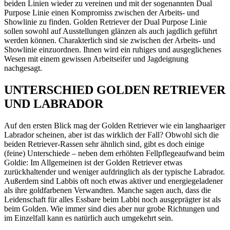
beiden Linien wieder zu vereinen und mit der sogenannten Dual
Purpose Linie einen Kompromiss zwischen der Arbeits- und
Showlinie zu finden. Golden Retriever der Dual Purpose Linie
sollen sowohl auf Ausstellungen glänzen als auch jagdlich geführt
werden können. Charakterlich sind sie zwischen der Arbeits- und
Showlinie einzuordnen. Ihnen wird ein ruhiges und ausgeglichenes
Wesen mit einem gewissen Arbeitseifer und Jagdeignung
nachgesagt.
UNTERSCHIED GOLDEN RETRIEVER
UND LABRADOR
Auf den ersten Blick mag der Golden Retriever wie ein langhaariger
Labrador scheinen, aber ist das wirklich der Fall? Obwohl sich die
beiden Retriever-Rassen sehr ähnlich sind, gibt es doch einige
(feine) Unterschiede – neben dem erhöhten Fellpflegeaufwand beim
Goldie: Im Allgemeinen ist der Golden Retriever etwas
zurückhaltender und weniger aufdringlich als der typische Labrador.
Außerdem sind Labbis oft noch etwas aktiver und energiegeladener
als ihre goldfarbenen Verwandten. Manche sagen auch, dass die
Leidenschaft für alles Essbare beim Labbi noch ausgeprägter ist als
beim Golden. Wie immer sind dies aber nur grobe Richtungen und
im Einzelfall kann es natürlich auch umgekehrt sein.