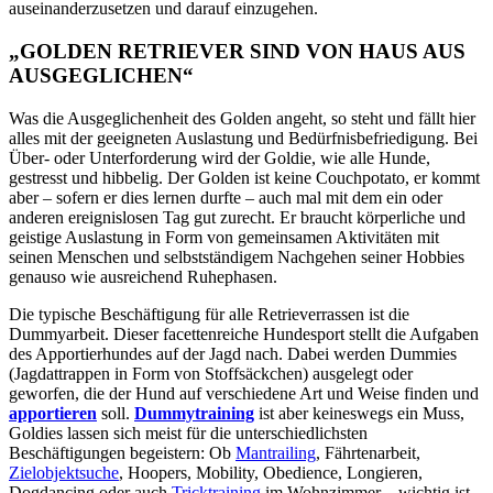
auseinanderzusetzen und darauf einzugehen.
„GOLDEN RETRIEVER SIND VON HAUS AUS
AUSGEGLICHEN“
Was die Ausgeglichenheit des Golden angeht, so steht und fällt hier
alles mit der geeigneten Auslastung und Bedürfnisbefriedigung. Bei
Über- oder Unterforderung wird der Goldie, wie alle Hunde,
gestresst und hibbelig. Der Golden ist keine Couchpotato, er kommt
aber – sofern er dies lernen durfte – auch mal mit dem ein oder
anderen ereignislosen Tag gut zurecht. Er braucht körperliche und
geistige Auslastung in Form von gemeinsamen Aktivitäten mit
seinen Menschen und selbstständigem Nachgehen seiner Hobbies
genauso wie ausreichend Ruhephasen.
Die typische Beschäftigung für alle Retrieverrassen ist die
Dummyarbeit. Dieser facettenreiche Hundesport stellt die Aufgaben
des Apportierhundes auf der Jagd nach. Dabei werden Dummies
(Jagdattrappen in Form von Stoffsäckchen) ausgelegt oder
geworfen, die der Hund auf verschiedene Art und Weise finden und
apportieren
soll.
Dummytraining
ist aber keineswegs ein Muss,
Goldies lassen sich meist für die unterschiedlichsten
Beschäftigungen begeistern: Ob
Mantrailing
, Fährtenarbeit,
Zielobjektsuche
, Hoopers, Mobility, Obedience, Longieren,
Dogdancing oder auch
Tricktraining
im Wohnzimmer – wichtig ist,