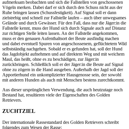
aufmerksam beobachten und sich die Fallstellen von geschossenen
Vögeln merken. Dabei darf er sich durch den Schuss nicht aus der
Ruhe bringen lassen (Schussfestigkeit). Auf Signal soll er dann
zielstrebig und schnell zur Fallstelle laufen – auch über unwegsames
Gelände und durch Gewässer. Für den Fall, dass nur die Jäger:in die
Fallstelle kennt, muss der Hund sich durch Signale auch auf Distanz
zur richtigen Stelle leiten lassen. An der Fallstelle angekommen,
muss er den genauen Aufenthaltsort der Beute ausfindig machen
und dabei eventuell Spuren von angeschossenem, geflüchtetem Wild
selbstständig nachgehen. Sobald er es gefunden hat, soll der Hund
das Jagdobjekt aufnehmen und auf direktem Weg und mit weichem
Maul, das heißt, ohne es zu beschädigen, zur Jäger:in
zurückbringen. Schließlich soll er der Jäger:in die Beute auf Signal
ohne zu zögern in die Hand ausgeben. Außerhalb der Jagd soll der
Apportierhund ein unkomplizierter Hausgenosse sein, der sowohl
mit anderen Hunden als auch mit Menschen bestens zurechtkommt.
Aus dieser ursprünglichen Verwendung, die auch heutzutage noch
Bestand hat, resultieren viele der Eigenschaften des Golden
Retrievers.
ZUCHTZIEL
Der internationale Rassestandard des Golden Retrievers schreibt
folgendes zum Wesen der Rasse: