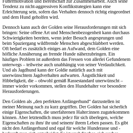
Futtermotivation und Bereitschaft zur Zusammenarbeit. Auch seine
Tendenz zu nicht-aggressiven Konflikstrategien kann eine
Erleichterung sein, sofern das Verhalten dennoch richtig eingeordnet
und dem Hund geholfen wird.
Dennoch kann auch der Golden seine Herausforderungen mit sich
bringen: Seine offene Art und Menschenbezogenheit kann durchaus
Schwierigkeiten bereiten, wenn jeder Besuch angesprungen und
beim Spaziergang wildfremde Menschen abgeschlabbert werden.
Oft bedarf es zusätzlich einiges an Aufwand, dem Golden eine
höfliche Annäherung an fremde Hunde näherzubringen. Ein
häufiges Problem ist außerdem das Fressen von allerlei Gefundenem
unterwegs – teilweise auch unabhängig von seiner Verdaulichkeit.
Und als Jagdhund kann der Goldie natürlich auch mit
unerwünschtem Jagdverhalten aufwarten. Ängstlichkeit und
Hibbeligkeit, die – obwohl gemäß Rassestandard unerwünscht –
immer wieder vorkommen, stellen den Hundehalter vor besondere
Herausforderungen.
Den Golden als „den perfekten Anfängerhund“ darzustellen ist
meiner Meinung nach zu kurz gegriffen. Der Golden hat sicherlich
einige Eigenschaften, die unerfahrenen Halter:innen zugutekommen
können. Aber letztendlich muss jede:r für sich überlegen, welche
Eigenschaften zu ihm/ ihr und seinem/ ihrem Leben passen. Es gibt
nicht den Anfängerhund und egal für welche Hunderasse und -