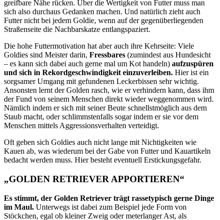
greifbare Nähe rücken. Über die Wertigkeit von Futter muss man
sich also durchaus Gedanken machen. Und natürlich zieht auch
Futter nicht bei jedem Goldie, wenn auf der gegenüberliegenden
Straßenseite die Nachbarskatze entlangspaziert.
Die hohe Futtermotivation hat aber auch ihre Kehrseite: Viele
Goldies sind Meister darin,
Fressbares
(zumindest aus Hundesicht
– es kann sich dabei auch gerne mal um Kot handeln)
aufzuspüren
und sich in Rekordgeschwindigkeit einzuverleiben.
Hier ist ein
sorgsamer Umgang mit gefundenen Leckerbissen sehr wichtig.
Ansonsten lernt der Golden rasch, wie er verhindern kann, dass ihm
der Fund von seinem Menschen direkt wieder weggenommen wird.
Nämlich indem er sich mit seiner Beute schnellstmöglich aus dem
Staub macht, oder schlimmstenfalls sogar indem er sie vor dem
Menschen mittels Aggressionsverhalten verteidigt.
Oft geben sich Goldies auch nicht lange mit Nichtigkeiten wie
Kauen ab, was wiederum bei der Gabe von Futter und Kauartikeln
bedacht werden muss. Hier besteht eventuell Erstickungsgefahr.
„GOLDEN RETRIEVER APPORTIEREN“
Es stimmt, der Golden Retriever trägt rassetypisch gerne Dinge
im Maul.
Unterwegs ist dabei zum Beispiel jede Form von
Stöckchen, egal ob kleiner Zweig oder meterlanger Ast, als