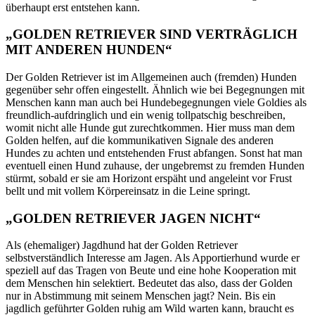
überhaupt erst entstehen kann.
„GOLDEN RETRIEVER SIND VERTRÄGLICH
MIT ANDEREN HUNDEN“
Der Golden Retriever ist im Allgemeinen auch (fremden) Hunden
gegenüber sehr offen eingestellt. Ähnlich wie bei Begegnungen mit
Menschen kann man auch bei Hundebegegnungen viele Goldies als
freundlich-aufdringlich und ein wenig tollpatschig beschreiben,
womit nicht alle Hunde gut zurechtkommen. Hier muss man dem
Golden helfen, auf die kommunikativen Signale des anderen
Hundes zu achten und entstehenden Frust abfangen. Sonst hat man
eventuell einen Hund zuhause, der ungebremst zu fremden Hunden
stürmt, sobald er sie am Horizont erspäht und angeleint vor Frust
bellt und mit vollem Körpereinsatz in die Leine springt.
„GOLDEN RETRIEVER JAGEN NICHT“
Als (ehemaliger) Jagdhund hat der Golden Retriever
selbstverständlich Interesse am Jagen. Als Apportierhund wurde er
speziell auf das Tragen von Beute und eine hohe Kooperation mit
dem Menschen hin selektiert. Bedeutet das also, dass der Golden
nur in Abstimmung mit seinem Menschen jagt? Nein. Bis ein
jagdlich geführter Golden ruhig am Wild warten kann, braucht es