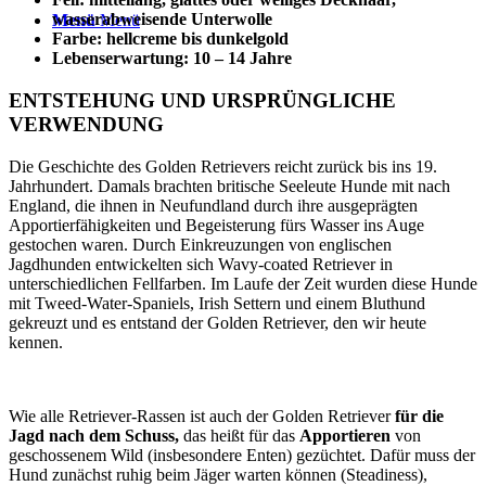
wasserabweisende Unterwolle
Menü
Menü
Farbe: hellcreme bis dunkelgold
Lebenserwartung: 10 – 14 Jahre
ENTSTEHUNG UND URSPRÜNGLICHE
VERWENDUNG
Die Geschichte des Golden Retrievers reicht zurück bis ins 19.
Jahrhundert. Damals brachten britische Seeleute Hunde mit nach
England, die ihnen in Neufundland durch ihre ausgeprägten
Apportierfähigkeiten und Begeisterung fürs Wasser ins Auge
gestochen waren. Durch Einkreuzungen von englischen
Jagdhunden entwickelten sich Wavy-coated Retriever in
unterschiedlichen Fellfarben. Im Laufe der Zeit wurden diese Hunde
mit Tweed-Water-Spaniels, Irish Settern und einem Bluthund
gekreuzt und es entstand der Golden Retriever, den wir heute
kennen.
Wie alle Retriever-Rassen ist auch der Golden Retriever
für die
Jagd nach dem Schuss,
das heißt für das
Apportieren
von
geschossenem Wild (insbesondere Enten) gezüchtet. Dafür muss der
Hund zunächst ruhig beim Jäger warten können (Steadiness),