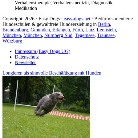
Verhaltenstherapie, Verhaltensmedizin, Diagnostik,
Medikation
Copyright: 2026 · Easy Dogs ·
easy-dogs.net
· Bedürfnisorientierte
Hundeschulen & gewaltfreie Hundeerziehung in
Berlin
,
Brandenburg
,
Gmunden
,
Erlangen
,
Fürth
,
Linz
,
Leonstein
,
München
,
München
,
Nürnberg-Süd
,
Tegernsee
,
Traunsee
,
Würzburg
Impressum (Easy Dogs UG)
Datenschutz
Newsletter
Longieren als sinnvolle Beschäftigung mit Hunden