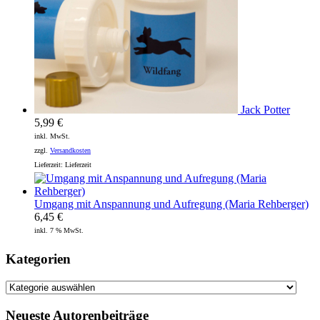
Jack Potter
5,99
€
inkl. MwSt.
zzgl.
Versandkosten
Lieferzeit:
Lieferzeit
Umgang mit Anspannung und Aufregung (Maria Rehberger)
6,45
€
inkl. 7 % MwSt.
Kategorien
Kategorien
Neueste Autorenbeiträge