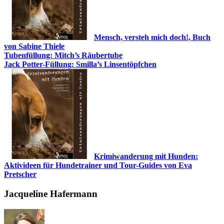
Mensch, versteh mich doch!, Buch
von Sabine Thiele
Tubenfüllung: Mitch’s Räubertube
Jack Potter-Füllung: Smilla’s Linsentöpfchen
Krimiwanderung mit Hunden:
Aktivideen für Hundetrainer und Tour-Guides von Eva
Pretscher
Jacqueline Hafermann