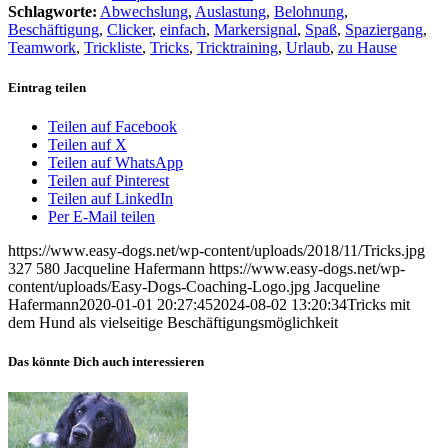
Schlagworte:
Abwechslung
,
Auslastung
,
Belohnung
,
Beschäftigung
,
Clicker
,
einfach
,
Markersignal
,
Spaß
,
Spaziergang
,
Teamwork
,
Trickliste
,
Tricks
,
Tricktraining
,
Urlaub
,
zu Hause
Eintrag teilen
Teilen auf Facebook
Teilen auf X
Teilen auf WhatsApp
Teilen auf Pinterest
Teilen auf LinkedIn
Per E-Mail teilen
https://www.easy-dogs.net/wp-content/uploads/2018/11/Tricks.jpg
327
580
Jacqueline Hafermann
https://www.easy-dogs.net/wp-
content/uploads/Easy-Dogs-Coaching-Logo.jpg
Jacqueline
Hafermann
2020-01-01 20:27:45
2024-08-02 13:20:34
Tricks mit
dem Hund als vielseitige Beschäftigungsmöglichkeit
Das könnte Dich auch interessieren