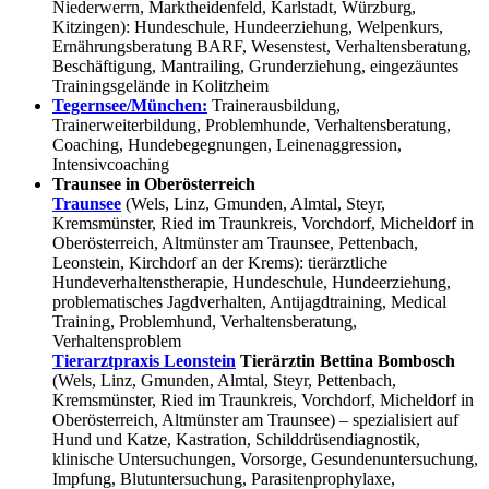
Niederwerrn, Marktheidenfeld, Karlstadt, Würzburg,
Kitzingen): Hundeschule, Hundeerziehung, Welpenkurs,
Ernährungsberatung BARF, Wesenstest, Verhaltensberatung,
Beschäftigung, Mantrailing, Grunderziehung, eingezäuntes
Trainingsgelände in Kolitzheim
Tegernsee/München:
Trainerausbildung,
Trainerweiterbildung, Problemhunde, Verhaltensberatung,
Coaching, Hundebegegnungen, Leinenaggression,
Intensivcoaching
Traunsee in Oberösterreich
Traunsee
(Wels, Linz, Gmunden, Almtal, Steyr,
Kremsmünster, Ried im Traunkreis, Vorchdorf, Micheldorf in
Oberösterreich, Altmünster am Traunsee, Pettenbach,
Leonstein, Kirchdorf an der Krems): tierärztliche
Hundeverhaltenstherapie, Hundeschule, Hundeerziehung,
problematisches Jagdverhalten, Antijagdtraining, Medical
Training, Problemhund, Verhaltensberatung,
Verhaltensproblem
Tierarztpraxis Leonstein
Tierärztin Bettina Bombosch
(Wels, Linz, Gmunden, Almtal, Steyr, Pettenbach,
Kremsmünster, Ried im Traunkreis, Vorchdorf, Micheldorf in
Oberösterreich, Altmünster am Traunsee) – spezialisiert auf
Hund und Katze, Kastration, Schilddrüsendiagnostik,
klinische Untersuchungen, Vorsorge, Gesundenuntersuchung,
Impfung, Blutuntersuchung, Parasitenprophylaxe,