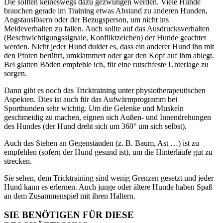
Die sollten keineswegs dazu gezwungen werden. Viele Hunde
brauchen gerade im Training etwas Abstand zu anderen Hunden,
Angstauslösern oder der Bezugsperson, um nicht ins
Meideverhalten zu fallen. Auch sollte auf das Ausdrucksverhalten
(Beschwichtigungssignale, Konfliktzeichen) der Hunde geachtet
werden. Nicht jeder Hund duldet es, dass ein anderer Hund ihn mit
den Pfoten berührt, umklammert oder gar den Kopf auf ihm ablegt.
Bei glatten Böden empfehle ich, für eine rutschfeste Unterlage zu
sorgen.
Dann gibt es noch das Tricktraining unter physiotherapeutischen
Aspekten. Dies ist auch für das Aufwärmprogramm bei
Sporthunden sehr wichtig. Um die Gelenke und Muskeln
geschmeidig zu machen, eignen sich Außen- und Innendrehungen
des Hundes (der Hund dreht sich um 360° um sich selbst).
Auch das Stehen an Gegenständen (z. B. Baum, Ast …) ist zu
empfehlen (sofern der Hund gesund ist), um die Hinterläufe gut zu
strecken.
Sie sehen, dem Tricktraining sind wenig Grenzen gesetzt und jeder
Hund kann es erlernen. Auch junge oder ältere Hunde haben Spaß
an dem Zusammenspiel mit ihren Haltern.
SIE BENÖTIGEN FÜR DIESE