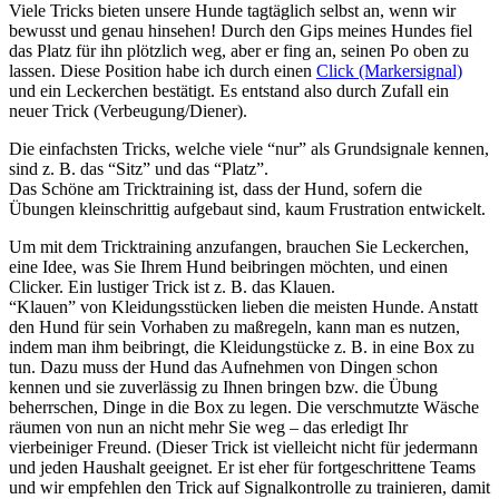
Viele Tricks bieten unsere Hunde tagtäglich selbst an, wenn wir
bewusst und genau hinsehen! Durch den Gips meines Hundes fiel
das Platz für ihn plötzlich weg, aber er fing an, seinen Po oben zu
lassen. Diese Position habe ich durch einen
Click (Markersignal)
und ein Leckerchen bestätigt. Es entstand also durch Zufall ein
neuer Trick (Verbeugung/Diener).
Die einfachsten Tricks, welche viele “nur” als Grundsignale kennen,
sind z. B. das “Sitz” und das “Platz”.
Das Schöne am Tricktraining ist, dass der Hund, sofern die
Übungen kleinschrittig aufgebaut sind, kaum Frustration entwickelt.
Um mit dem Tricktraining anzufangen, brauchen Sie Leckerchen,
eine Idee, was Sie Ihrem Hund beibringen möchten, und einen
Clicker. Ein lustiger Trick ist z. B. das Klauen.
“Klauen” von Kleidungsstücken lieben die meisten Hunde. Anstatt
den Hund für sein Vorhaben zu maßregeln, kann man es nutzen,
indem man ihm beibringt, die Kleidungstücke z. B. in eine Box zu
tun. Dazu muss der Hund das Aufnehmen von Dingen schon
kennen und sie zuverlässig zu Ihnen bringen bzw. die Übung
beherrschen, Dinge in die Box zu legen. Die verschmutzte Wäsche
räumen von nun an nicht mehr Sie weg – das erledigt Ihr
vierbeiniger Freund. (Dieser Trick ist vielleicht nicht für jedermann
und jeden Haushalt geeignet. Er ist eher für fortgeschrittene Teams
und wir empfehlen den Trick auf Signalkontrolle zu trainieren, damit