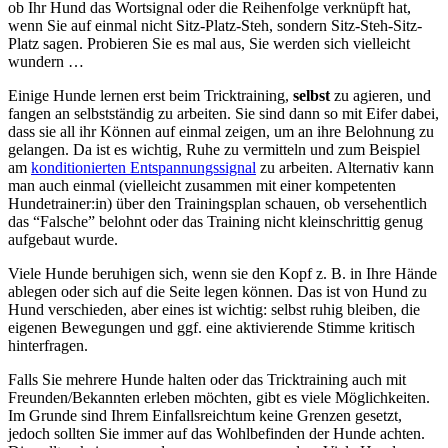
ob Ihr Hund das Wortsignal oder die Reihenfolge verknüpft hat,
wenn Sie auf einmal nicht Sitz-Platz-Steh, sondern Sitz-Steh-Sitz-
Platz sagen. Probieren Sie es mal aus, Sie werden sich vielleicht
wundern …
Einige Hunde lernen erst beim Tricktraining,
selbst
zu agieren, und
fangen an selbstständig zu arbeiten. Sie sind dann so mit Eifer dabei,
dass sie all ihr Können auf einmal zeigen, um an ihre Belohnung zu
gelangen. Da ist es wichtig, Ruhe zu vermitteln und zum Beispiel
am
konditionierten Entspannungssignal
zu arbeiten. Alternativ kann
man auch einmal (vielleicht zusammen mit einer kompetenten
Hundetrainer:in) über den Trainingsplan schauen, ob versehentlich
das “Falsche” belohnt oder das Training nicht kleinschrittig genug
aufgebaut wurde.
Viele Hunde beruhigen sich, wenn sie den Kopf z. B. in Ihre Hände
ablegen oder sich auf die Seite legen können. Das ist von Hund zu
Hund verschieden, aber eines ist wichtig: selbst ruhig bleiben, die
eigenen Bewegungen und ggf. eine aktivierende Stimme kritisch
hinterfragen.
Falls Sie mehrere Hunde halten oder das Tricktraining auch mit
Freunden/Bekannten erleben möchten, gibt es viele Möglichkeiten.
Im Grunde sind Ihrem Einfallsreichtum keine Grenzen gesetzt,
jedoch sollten Sie immer auf das Wohlbefinden der Hunde achten.