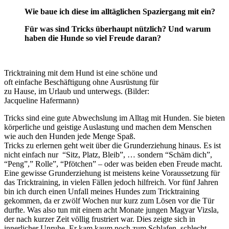
Wie baue ich diese im alltäglichen Spaziergang mit ein?
Für was sind Tricks überhaupt nützlich? Und warum
haben die Hunde so viel Freude daran?
Tricktraining mit dem Hund ist eine schöne und
oft einfache Beschäftigung ohne Ausrüstung für
zu Hause, im Urlaub und unterwegs. (Bilder:
Jacqueline Hafermann)
Tricks sind eine gute Abwechslung im Alltag mit Hunden. Sie bieten
körperliche und geistige Auslastung und machen dem Menschen
wie auch den Hunden jede Menge Spaß.
Tricks zu erlernen geht weit über die Grunderziehung hinaus. Es ist
nicht einfach nur “Sitz, Platz, Bleib”, … sondern “Schäm dich”,
“Peng”,” Rolle”, “Pfötchen” – oder was beiden eben Freude macht.
Eine gewisse Grunderziehung ist meistens keine Voraussetzung für
das Tricktraining, in vielen Fällen jedoch hilfreich. Vor fünf Jahren
bin ich durch einen Unfall meines Hundes zum Tricktraining
gekommen, da er zwölf Wochen nur kurz zum Lösen vor die Tür
durfte. Was also tun mit einem acht Monate jungen Magyar Vizsla,
der nach kurzer Zeit völlig frustriert war. Dies zeigte sich in
innerlicher Unruhe. Er kam kaum noch zum Schlafen, schlecht