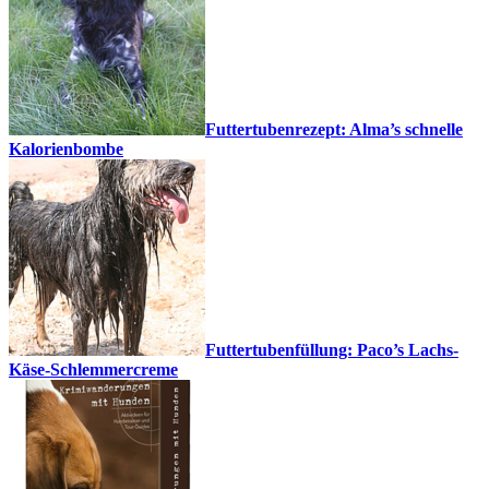
Futtertubenrezept: Alma’s schnelle
Kalorienbombe
Futtertubenfüllung: Paco’s Lachs-
Käse-Schlemmercreme