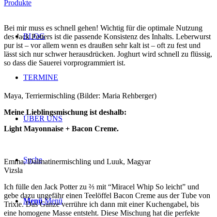
Produkte
Bei mir muss es schnell gehen! Wichtig für die optimale Nutzung
BLOG
des Jack Potters ist die passende Konsistenz des Inhalts. Leberwurst
pur ist – vor allem wenn es draußen sehr kalt ist – oft zu fest und
lässt sich nur schwer herausdrücken. Joghurt wird schnell zu flüssig,
so dass die Sauerei vorprogrammiert ist.
TERMINE
Maya, Terriermischling (Bilder: Maria Rehberger)
Meine Lieblingsmischung ist deshalb:
ÜBER UNS
Light Mayonnaise + Bacon Creme.
Suche
Emma, Dalmatinermischling und Luuk, Magyar
Vizsla
Ich fülle den Jack Potter zu ⅔ mit “Miracel Whip So leicht” und
gebe dazu ungefähr einen Teelöffel Bacon Creme aus der Tube von
Menü
Menü
Trixie. Das Ganze verrühre ich dann mit einer Kuchengabel, bis
eine homogene Masse entsteht. Diese Mischung hat die perfekte