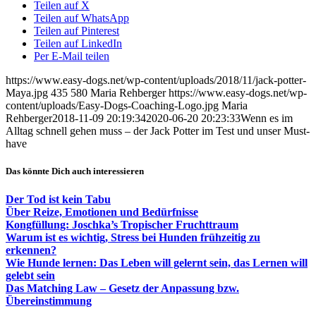
Teilen auf X
Teilen auf WhatsApp
Teilen auf Pinterest
Teilen auf LinkedIn
Per E-Mail teilen
https://www.easy-dogs.net/wp-content/uploads/2018/11/jack-potter-
Maya.jpg
435
580
Maria Rehberger
https://www.easy-dogs.net/wp-
content/uploads/Easy-Dogs-Coaching-Logo.jpg
Maria
Rehberger
2018-11-09 20:19:34
2020-06-20 20:23:33
Wenn es im
Alltag schnell gehen muss – der Jack Potter im Test und unser Must-
have
Das könnte Dich auch interessieren
Der Tod ist kein Tabu
Über Reize, Emotionen und Bedürfnisse
Kongfüllung: Joschka’s Tropischer Fruchttraum
Warum ist es wichtig, Stress bei Hunden frühzeitig zu
erkennen?
Wie Hunde lernen: Das Leben will gelernt sein, das Lernen will
gelebt sein
Das Matching Law – Gesetz der Anpassung bzw.
Übereinstimmung