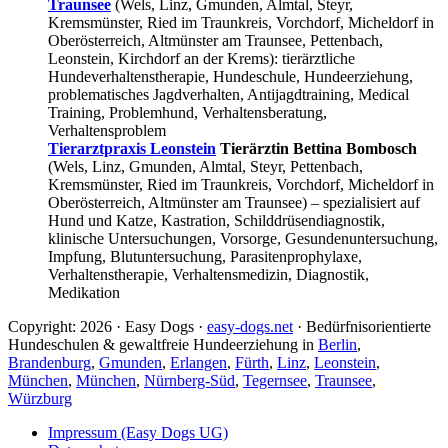
Traunsee
(Wels, Linz, Gmunden, Almtal, Steyr,
Kremsmünster, Ried im Traunkreis, Vorchdorf, Micheldorf in
Oberösterreich, Altmünster am Traunsee, Pettenbach,
Leonstein, Kirchdorf an der Krems): tierärztliche
Hundeverhaltenstherapie, Hundeschule, Hundeerziehung,
problematisches Jagdverhalten, Antijagdtraining, Medical
Training, Problemhund, Verhaltensberatung,
Verhaltensproblem
Tierarztpraxis Leonstein
Tierärztin Bettina Bombosch
(Wels, Linz, Gmunden, Almtal, Steyr, Pettenbach,
Kremsmünster, Ried im Traunkreis, Vorchdorf, Micheldorf in
Oberösterreich, Altmünster am Traunsee) – spezialisiert auf
Hund und Katze, Kastration, Schilddrüsendiagnostik,
klinische Untersuchungen, Vorsorge, Gesundenuntersuchung,
Impfung, Blutuntersuchung, Parasitenprophylaxe,
Verhaltenstherapie, Verhaltensmedizin, Diagnostik,
Medikation
Copyright: 2026 · Easy Dogs ·
easy-dogs.net
· Bedürfnisorientierte
Hundeschulen & gewaltfreie Hundeerziehung in
Berlin
,
Brandenburg
,
Gmunden
,
Erlangen
,
Fürth
,
Linz
,
Leonstein
,
München
,
München
,
Nürnberg-Süd
,
Tegernsee
,
Traunsee
,
Würzburg
Impressum (Easy Dogs UG)