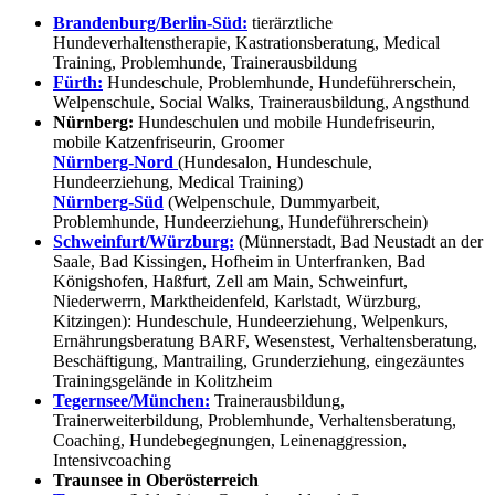
Brandenburg/Berlin-Süd:
tierärztliche
Hundeverhaltenstherapie, Kastrationsberatung, Medical
Training, Problemhunde, Trainerausbildung
Fürth:
Hundeschule, Problemhunde, Hundeführerschein,
Welpenschule, Social Walks, Trainerausbildung, Angsthund
Nürnberg:
Hundeschulen und mobile Hundefriseurin,
mobile Katzenfriseurin, Groomer
Nürnberg-Nord
(Hundesalon, Hundeschule,
Hundeerziehung, Medical Training)
Nürnberg-Süd
(Welpenschule, Dummyarbeit,
Problemhunde, Hundeerziehung, Hundeführerschein)
Schweinfurt/Würzburg:
(Münnerstadt, Bad Neustadt an der
Saale, Bad Kissingen, Hofheim in Unterfranken, Bad
Königshofen, Haßfurt, Zell am Main, Schweinfurt,
Niederwerrn, Marktheidenfeld, Karlstadt, Würzburg,
Kitzingen): Hundeschule, Hundeerziehung, Welpenkurs,
Ernährungsberatung BARF, Wesenstest, Verhaltensberatung,
Beschäftigung, Mantrailing, Grunderziehung, eingezäuntes
Trainingsgelände in Kolitzheim
Tegernsee/München:
Trainerausbildung,
Trainerweiterbildung, Problemhunde, Verhaltensberatung,
Coaching, Hundebegegnungen, Leinenaggression,
Intensivcoaching
Traunsee in Oberösterreich