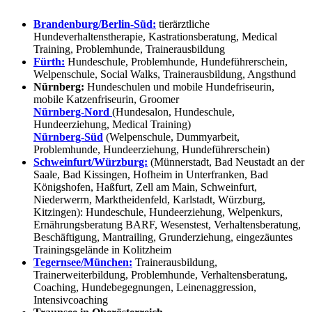
Brandenburg/Berlin-Süd:
tierärztliche
Hundeverhaltenstherapie, Kastrationsberatung, Medical
Training, Problemhunde, Trainerausbildung
Fürth:
Hundeschule, Problemhunde, Hundeführerschein,
Welpenschule, Social Walks, Trainerausbildung, Angsthund
Nürnberg:
Hundeschulen und mobile Hundefriseurin,
mobile Katzenfriseurin, Groomer
Nürnberg-Nord
(Hundesalon, Hundeschule,
Hundeerziehung, Medical Training)
Nürnberg-Süd
(Welpenschule, Dummyarbeit,
Problemhunde, Hundeerziehung, Hundeführerschein)
Schweinfurt/Würzburg:
(Münnerstadt, Bad Neustadt an der
Saale, Bad Kissingen, Hofheim in Unterfranken, Bad
Königshofen, Haßfurt, Zell am Main, Schweinfurt,
Niederwerrn, Marktheidenfeld, Karlstadt, Würzburg,
Kitzingen): Hundeschule, Hundeerziehung, Welpenkurs,
Ernährungsberatung BARF, Wesenstest, Verhaltensberatung,
Beschäftigung, Mantrailing, Grunderziehung, eingezäuntes
Trainingsgelände in Kolitzheim
Tegernsee/München:
Trainerausbildung,
Trainerweiterbildung, Problemhunde, Verhaltensberatung,
Coaching, Hundebegegnungen, Leinenaggression,
Intensivcoaching