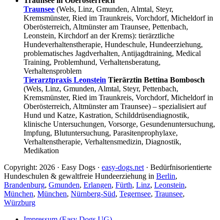
Traunsee in Oberösterreich
Traunsee
(Wels, Linz, Gmunden, Almtal, Steyr,
Kremsmünster, Ried im Traunkreis, Vorchdorf, Micheldorf in
Oberösterreich, Altmünster am Traunsee, Pettenbach,
Leonstein, Kirchdorf an der Krems): tierärztliche
Hundeverhaltenstherapie, Hundeschule, Hundeerziehung,
problematisches Jagdverhalten, Antijagdtraining, Medical
Training, Problemhund, Verhaltensberatung,
Verhaltensproblem
Tierarztpraxis Leonstein
Tierärztin Bettina Bombosch
(Wels, Linz, Gmunden, Almtal, Steyr, Pettenbach,
Kremsmünster, Ried im Traunkreis, Vorchdorf, Micheldorf in
Oberösterreich, Altmünster am Traunsee) – spezialisiert auf
Hund und Katze, Kastration, Schilddrüsendiagnostik,
klinische Untersuchungen, Vorsorge, Gesundenuntersuchung,
Impfung, Blutuntersuchung, Parasitenprophylaxe,
Verhaltenstherapie, Verhaltensmedizin, Diagnostik,
Medikation
Copyright: 2026 · Easy Dogs ·
easy-dogs.net
· Bedürfnisorientierte
Hundeschulen & gewaltfreie Hundeerziehung in
Berlin
,
Brandenburg
,
Gmunden
,
Erlangen
,
Fürth
,
Linz
,
Leonstein
,
München
,
München
,
Nürnberg-Süd
,
Tegernsee
,
Traunsee
,
Würzburg
Impressum (Easy Dogs UG)