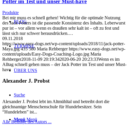
Potter im Test und unser Must-have
Produkte
Bei mir muss es schnell gehen! Wichtig für die optimale Nutzung
BLOG
des Jack Potters ist die passende Konsistenz des Inhalts. Leberwurst
pur ist – vor allem wenn es draußen sehr kalt ist – oft zu fest und
lässt sich nur schwer herausdrücken.…
09.11.2018
https://www.easy-dogs.net/wp-content/uploads/2018/11/jack-potter-
TERMINE
Maya.jpg
435
580
Maria Rehberger
https://www.easy-dogs.net/wp-
content/uploads/Easy-Dogs-Coaching-Logo.jpg
Maria
Rehberger
2018-11-09 20:19:34
2020-06-20 20:23:33
Wenn es im
Alltag schnell gehen muss – der Jack Potter im Test und unser Must-
have
ÜBER UNS
Alexander J. Probst
Suche
Alexander J. Probst lebt im Altmühltal und betreibt dort die
gleichnamige Menschenschule für Hundebesitzer. Sein
“Hundeleben” ist...
Menü
Menü
Alle Beiträge des Autors ...