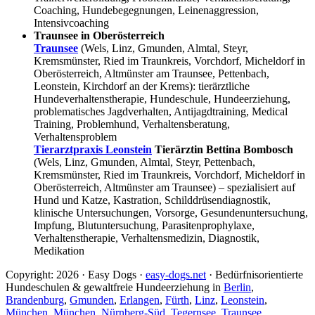
Coaching, Hundebegegnungen, Leinenaggression,
Intensivcoaching
Traunsee in Oberösterreich
Traunsee
(Wels, Linz, Gmunden, Almtal, Steyr,
Kremsmünster, Ried im Traunkreis, Vorchdorf, Micheldorf in
Oberösterreich, Altmünster am Traunsee, Pettenbach,
Leonstein, Kirchdorf an der Krems): tierärztliche
Hundeverhaltenstherapie, Hundeschule, Hundeerziehung,
problematisches Jagdverhalten, Antijagdtraining, Medical
Training, Problemhund, Verhaltensberatung,
Verhaltensproblem
Tierarztpraxis Leonstein
Tierärztin Bettina Bombosch
(Wels, Linz, Gmunden, Almtal, Steyr, Pettenbach,
Kremsmünster, Ried im Traunkreis, Vorchdorf, Micheldorf in
Oberösterreich, Altmünster am Traunsee) – spezialisiert auf
Hund und Katze, Kastration, Schilddrüsendiagnostik,
klinische Untersuchungen, Vorsorge, Gesundenuntersuchung,
Impfung, Blutuntersuchung, Parasitenprophylaxe,
Verhaltenstherapie, Verhaltensmedizin, Diagnostik,
Medikation
Copyright: 2026 · Easy Dogs ·
easy-dogs.net
· Bedürfnisorientierte
Hundeschulen & gewaltfreie Hundeerziehung in
Berlin
,
Brandenburg
,
Gmunden
,
Erlangen
,
Fürth
,
Linz
,
Leonstein
,
München
,
München
,
Nürnberg-Süd
,
Tegernsee
,
Traunsee
,