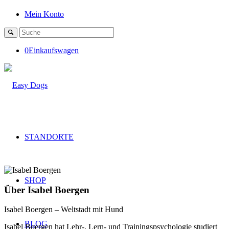
Mein Konto
0
Einkaufswagen
STANDORTE
SHOP
Über
Isabel Boergen
Isabel Boergen – Weltstadt mit Hund
BLOG
Isabel Boergen hat Lehr-, Lern- und Trainingspsychologie studiert