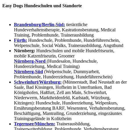
Easy Dogs Hundeschulen und Standorte
Brandenburg/Berlin-Süd:
tierärztliche
Hundeverhaltenstherapie, Kastrationsberatung, Medical
Training, Problemhunde, Trainerausbildung
Fürth:
Hundeschule, Problemhunde, Hundeführerschein,
Welpenschule, Social Walks, Trainerausbildung, Angsthund
Nürnberg:
Hundeschulen und mobile Hundefriseurin,
mobile Katzenfriseurin, Groomer
Nürnberg-Nord
(Hundesalon, Hundeschule,
Hundeerziehung, Medical Training)
Nürnberg-Süd
(Welpenschule, Dummyarbeit,
Problemhunde, Hundeerziehung, Hundeführerschein)
Schweinfurt/Würzburg:
(Münnerstadt, Bad Neustadt an der
Saale, Bad Kissingen, Hofheim in Unterfranken, Bad
Königshofen, Haßfurt, Zell am Main, Schweinfurt,
Niederwerrn, Marktheidenfeld, Karlstadt, Würzburg,
Kitzingen): Hundeschule, Hundeerziehung, Welpenkurs,
Ernährungsberatung BARF, Wesenstest, Verhaltensberatung,
Beschäftigung, Mantrailing, Grunderziehung, eingezäuntes
Trainingsgelände in Kolitzheim
Tegernsee/München:
Trainerausbildung,
Trainerweiterbildung, Problemhunde, Verhaltensberatung,