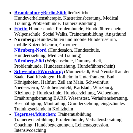
Brandenburg/Berlin-Süd:
tierärztliche
Hundeverhaltenstherapie, Kastrationsberatung, Medical
Training, Problemhunde, Trainerausbildung
Fürth:
Hundeschule, Problemhunde, Hundeführerschein,
Welpenschule, Social Walks, Trainerausbildung, Angsthund
Nürnberg:
Hundeschulen und mobile Hundefriseurin,
mobile Katzenfriseurin, Groomer
Nürnberg-Nord
(Hundesalon, Hundeschule,
Hundeerziehung, Medical Training)
Nürnberg-Süd
(Welpenschule, Dummyarbeit,
Problemhunde, Hundeerziehung, Hundeführerschein)
Schweinfurt/Würzburg:
(Münnerstadt, Bad Neustadt an der
Saale, Bad Kissingen, Hofheim in Unterfranken, Bad
Königshofen, Haßfurt, Zell am Main, Schweinfurt,
Niederwerrn, Marktheidenfeld, Karlstadt, Würzburg,
Kitzingen): Hundeschule, Hundeerziehung, Welpenkurs,
Ernährungsberatung BARF, Wesenstest, Verhaltensberatung,
Beschäftigung, Mantrailing, Grunderziehung, eingezäuntes
Trainingsgelände in Kolitzheim
Tegernsee/München:
Trainerausbildung,
Trainerweiterbildung, Problemhunde, Verhaltensberatung,
Coaching, Hundebegegnungen, Leinenaggression,
Intensivcoaching