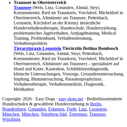
Traunsee in Oberösterreich
Traunsee
(Wels, Linz, Gmunden, Almtal, Steyr,
Kremsmünster, Ried im Traunkreis, Vorchdorf, Micheldorf in
Oberösterreich, Altmünster am Traunsee, Pettenbach,
Leonstein, Kirchdorf an der Krems): tierärztliche
Hundeverhaltenstherapie, Hundeschule, Hundeerziehung,
problematisches Jagdverhalten, Antijagdtraining, Medical
Training, Problemhund, Verhaltensberatung,
Verhaltensproblem
Tierarztpraxis Leonstein
Tierärztin Bettina Bombosch
(Wels, Linz, Gmunden, Almtal, Steyr, Pettenbach,
Kremsmünster, Ried im Traunkreis, Vorchdorf, Micheldorf in
Oberösterreich, Altmünster am Traunsee) – spezialisiert auf
Hund und Katze, Kastration, Schilddrüsendiagnostik,
klinische Untersuchungen, Vorsorge, Gesundenuntersuchung,
Impfung, Blutuntersuchung, Parasitenprophylaxe,
Verhaltenstherapie, Verhaltensmedizin, Diagnostik,
Medikation
Copyright: 2026 · Easy Dogs ·
easy-dogs.net
· Bedürfnisorientierte
Hundeschulen & gewaltfreie Hundeerziehung in
Berlin
,
Brandenburg
,
Gmunden
,
Erlangen
,
Fürth
,
Linz
,
Leonstein
,
München
,
München
,
Nürnberg-Süd
,
Tegernsee
,
Traunsee
,
Würzburg