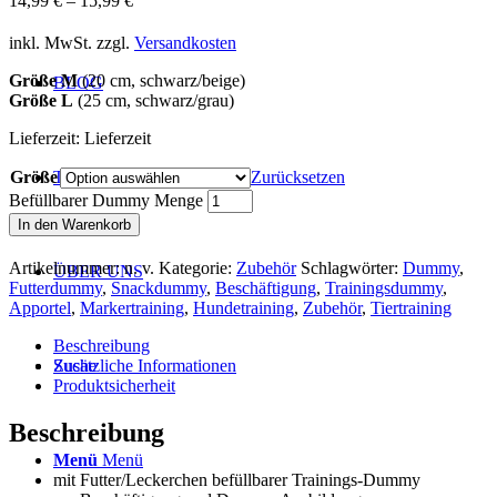
14,99
€
–
15,99
€
inkl. MwSt.
zzgl.
Versandkosten
Größe M
(20 cm, schwarz/beige)
BLOG
Größe L
(25 cm, schwarz/grau)
Lieferzeit:
Lieferzeit
Größe
Zurücksetzen
TERMINE
Befüllbarer Dummy Menge
In den Warenkorb
Artikelnummer:
n. v.
Kategorie:
Zubehör
Schlagwörter:
Dummy
,
ÜBER UNS
Futterdummy
,
Snackdummy
,
Beschäftigung
,
Trainingsdummy
,
Apportel
,
Markertraining
,
Hundetraining
,
Zubehör
,
Tiertraining
Beschreibung
Zusätzliche Informationen
Suche
Produktsicherheit
Beschreibung
Menü
Menü
mit Futter/Leckerchen befüllbarer Trainings-Dummy