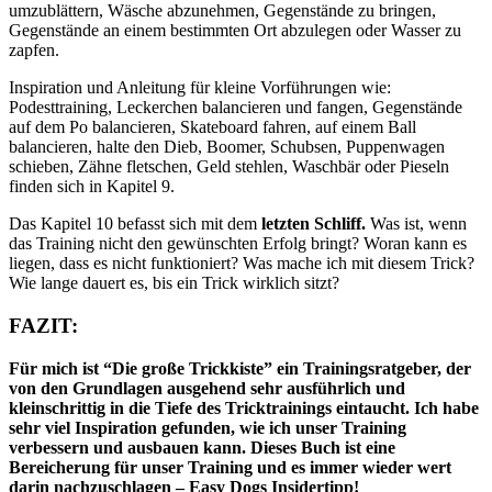
um
zu
blättern, Wäsche ab
zu
nehmen, Gegenstände
zu
bringen,
Gegenstände an einem bestimmten Ort ab
zu
legen oder Wasser
zu
zapfen.
Inspiration und Anleitung für kleine Vorführungen wie
:
Podesttraining, Leckerchen balancieren und fangen, Gegenstände
auf dem Po balancieren, Skat
e
board fahren, auf einem Ball
balancier
e
n, halt
e
den Dieb, Boomer, Schubsen, Puppenwagen
schieben, Zähne fletschen, Geld stehlen, Waschbär oder Pieseln
finden sich in Kapitel 9.
Das Kapitel 10 befasst sich mit dem
letzten Schliff.
Was ist, wenn
das Training nicht den gewünschten Erfolg bringt? Woran kann es
liegen, dass es nicht funktioniert? Was mache ich mit diese
m
Trick?
Wie lange dauert es, bis ein Trick wirklich sitzt?
FAZIT:
Für mich ist
“D
ie große Trickkiste
”
ein Trainingsratgeber
,
der
von den Grundlagen
ausgehend
sehr ausführlich und
kleinschrittig in die Tiefe des Tricktraining
s
ein
taucht
. Ich habe
sehr viel Inspiration gefunden, wie ich unser Training
verbessern und ausbauen kann.
Dieses Buch
ist eine
Bereicherung für unser Training und es immer wieder
w
ert
darin nachzuschlagen – Easy Dogs Insidertipp!