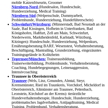
mobile Katzenfriseurin, Groomer
Nürnberg-Nord
(Hundesalon, Hundeschule,
Hundeerziehung, Medical Training)
Nürnberg-Süd
(Welpenschule, Dummyarbeit,
Problemhunde, Hundeerziehung, Hundeführerschein)
Schweinfurt/Würzburg:
(Münnerstadt, Bad Neustadt an der
Saale, Bad Kissingen, Hofheim in Unterfranken, Bad
Königshofen, Haßfurt, Zell am Main, Schweinfurt,
Niederwerrn, Marktheidenfeld, Karlstadt, Würzburg,
Kitzingen): Hundeschule, Hundeerziehung, Welpenkurs,
Ernährungsberatung BARF, Wesenstest, Verhaltensberatung,
Beschäftigung, Mantrailing, Grunderziehung, eingezäuntes
Trainingsgelände in Kolitzheim
Tegernsee/München:
Trainerausbildung,
Trainerweiterbildung, Problemhunde, Verhaltensberatung,
Coaching, Hundebegegnungen, Leinenaggression,
Intensivcoaching
Traunsee in Oberösterreich
Traunsee
(Wels, Linz, Gmunden, Almtal, Steyr,
Kremsmünster, Ried im Traunkreis, Vorchdorf, Micheldorf in
Oberösterreich, Altmünster am Traunsee, Pettenbach,
Leonstein, Kirchdorf an der Krems): tierärztliche
Hundeverhaltenstherapie, Hundeschule, Hundeerziehung,
problematisches Jagdverhalten, Antijagdtraining, Medical
Training, Problemhund, Verhaltensberatung,