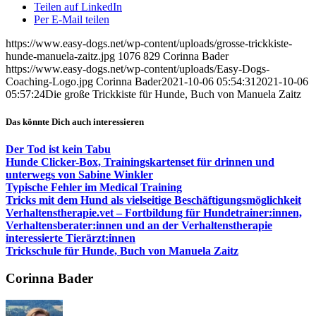
Teilen auf LinkedIn
Per E-Mail teilen
https://www.easy-dogs.net/wp-content/uploads/grosse-trickkiste-
hunde-manuela-zaitz.jpg
1076
829
Corinna Bader
https://www.easy-dogs.net/wp-content/uploads/Easy-Dogs-
Coaching-Logo.jpg
Corinna Bader
2021-10-06 05:54:31
2021-10-06
05:57:24
Die große Trickkiste für Hunde, Buch von Manuela Zaitz
Das könnte Dich auch interessieren
Der Tod ist kein Tabu
Hunde Clicker-Box, Trainingskartenset für drinnen und
unterwegs von Sabine Winkler
Typische Fehler im Medical Training
Tricks mit dem Hund als vielseitige Beschäftigungsmöglichkeit
Verhaltenstherapie.vet – Fortbildung für Hundetrainer:innen,
Verhaltensberater:innen und an der Verhaltenstherapie
interessierte Tierärzt:innen
Trickschule für Hunde, Buch von Manuela Zaitz
Corinna Bader