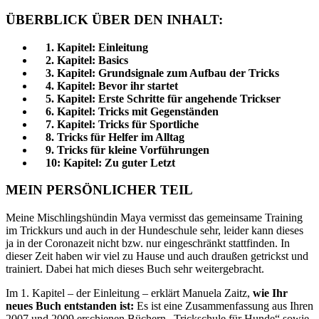
ÜBERBLICK ÜBER DEN INHALT:
1. Kapitel: Einleitung
2. Kapitel: Basics
3. Kapitel: Grundsignale zum Aufbau der Tricks
4. Kapitel: Bevor ihr startet
5. Kapitel: Erste Schritte für angehende Trickser
6. Kapitel: Tricks mit Gegenständen
7. Kapitel: Tricks für Sportliche
8. Tricks für Helfer im Alltag
9. Tricks für kleine Vorführungen
10: Kapitel: Zu guter Letzt
MEIN PERSÖNLICHER TEIL
Meine Mischlingshündin Maya vermisst das gemeinsame Training
im Trickkurs und auch in der Hundeschule sehr, leider kann diese
s
ja in der Coronazeit nicht
bzw.
nur
eingeschränkt
stattfinden
. I
n
dieser Zeit haben
wir
viel zu Hause und auch draußen getrickst und
trainiert
. D
abei hat mich dieses Buch sehr
weitergebracht
.
Im 1. Kapitel
–
der Einleitung
–
erklärt Manuela Zaitz
,
wie Ihr
neues Buch entstanden ist
:
E
s ist eine Zusammenfassung aus Ihren
2007 und 2009 erschienen Büchern „Trickschule für Hunde“
sowie