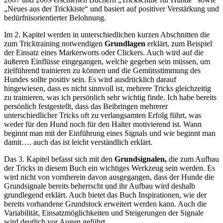
„Neues aus der Trickkiste“
und
basiert auf positiver Verstärkung und
bedürfnisorientierter Belohnung.
Im 2. Kapitel werden in unterschiedlichen kurzen Abschnitten
die
zum Tricktraining notwendigen
Grundlagen
erklärt
,
z
um Beispiel
der Einsatz
eines
Markerworts
oder Clickers. Auch wird auf die
äußeren Einflüsse eingegangen, welche gegeben sein müssen, um
zielführend
trainieren zu können
und
die Gemütsstimmung des
Hundes sollte positiv sein. Es wird ausdrücklich darauf
hingewiesen, dass es nicht sinnvoll ist, mehrere Tricks gleichzeitig
zu trainieren, was ich persönlich sehr wichtig finde
. I
ch
habe bereits
persönlich
festgestellt, dass das
B
eibringen mehrerer
unterschiedlicher Tricks oft zu verlangsamten Erfolg führt, was
weder für den Hund noch für den Halter
motivierend
ist. Wann
beginnt man mit der Einführung eines Signals und wie beginnt man
damit…. auch das ist
leicht verständlich
erklärt.
Das 3. Kapitel befasst sich mit den
Grundsignale
n
,
die zum Aufbau
der Tricks in diesem Buch ein wichtiges Werkzeug sein werden. Es
wird nicht von vornherein davon ausgegangen, dass der Hunde die
Grundsignale bereit
s
beherrscht und
ihr Aufbau
wird
deshalb
grundlegend erklär
t. A
uch bietet das Buch Inspiration
en
, wie der
bereits vorhandene Grundstock erweitert werden kann. Auch die
Variabilität, Einsatzmöglichkeiten und Steigerungen der Signale
wird deutlich vor Augen geführt.