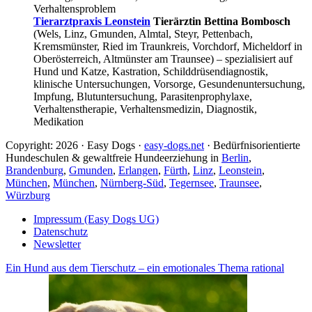
Verhaltensproblem
Tierarztpraxis Leonstein
Tierärztin Bettina Bombosch
(Wels, Linz, Gmunden, Almtal, Steyr, Pettenbach,
Kremsmünster, Ried im Traunkreis, Vorchdorf, Micheldorf in
Oberösterreich, Altmünster am Traunsee) – spezialisiert auf
Hund und Katze, Kastration, Schilddrüsendiagnostik,
klinische Untersuchungen, Vorsorge, Gesundenuntersuchung,
Impfung, Blutuntersuchung, Parasitenprophylaxe,
Verhaltenstherapie, Verhaltensmedizin, Diagnostik,
Medikation
Copyright: 2026 · Easy Dogs ·
easy-dogs.net
· Bedürfnisorientierte
Hundeschulen & gewaltfreie Hundeerziehung in
Berlin
,
Brandenburg
,
Gmunden
,
Erlangen
,
Fürth
,
Linz
,
Leonstein
,
München
,
München
,
Nürnberg-Süd
,
Tegernsee
,
Traunsee
,
Würzburg
Impressum (Easy Dogs UG)
Datenschutz
Newsletter
Ein Hund aus dem Tierschutz – ein emotionales Thema rational