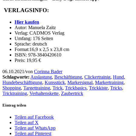
VERLAGSINFO:
Hier kaufen
Autor: Manuela Zaitz
Verlag: CADMOS Verlag
Umfang: 176 Seiten
Sprache: deutsch
Format:16,9 x 2,5 x 23,8 cm
ISBN: 978-3840420610
Preis: 19,95 €
06.10.2021
/
von
Corinna Bader
Schlagworte:
Auslastung
,
Beschäftigung
,
Clickertrainig
,
Hund
,
Hundebeschäftigung
,
Kunsstück
,
Markersignal
,
Markertraining
,
Shopping
,
Targettraining
,
Trick
,
Trickbasics
,
Trickkiste
,
Tricks
,
Tricktraining
,
Verhaltenskette
,
Zaubertrick
Eintrag teilen
Teilen auf Facebook
Teilen auf X
Teilen auf WhatsApp
Teilen auf Pinterest