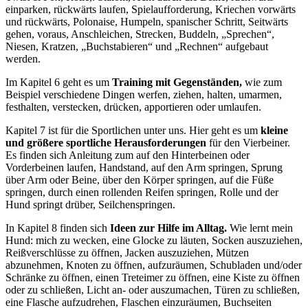
einparken, rückwärts laufen, Spielaufforderung, Kriechen vorwärts
und rückwärts, Polonaise, Humpeln, spanischer Schritt, Seitwärts
gehen, voraus, Anschleichen, Strecken, Buddeln, „Sprechen“,
Niesen, Kratzen, „Buchstabieren“ und „Rechnen“ aufgebaut
werden.
Im Kapitel 6 geht es um
Training mit Gegenständen,
wie zum
Beispiel verschiede
ne
Dingen werfen, ziehen, halten, umarmen,
festhalten, verstecken, drücken, apportieren oder umlaufen.
Kapitel 7 ist für die
S
portlichen unter uns
. H
ier geht es um
kleine
und größere sportliche Herausforderungen
für den Vierbeiner.
Es finden sich Anleitung zum auf den Hinterbeinen oder
Vorderbeinen laufen, Handstand, auf den Arm springen, Sprung
über Arm oder Beine, über den Körper springen, auf die Füße
springen, durch einen rollenden Reifen springen, Rolle und der
Hund spring
t
drüber, Seilchenspringen.
In Kapitel 8 finden sich
Ideen zur Hilfe im Alltag.
Wie lernt mein
Hund
:
mich zu wecken, eine Glocke zu läuten, Socken auszuziehen,
Rei
ß
verschlüsse zu öffnen, Jacken aus
zu
ziehen, Mützen
ab
zu
nehmen, Knoten zu öffnen, aufzuräumen, Schubladen und/oder
Schränke zu öffnen, einen Treteimer zu öffnen, eine Kiste
zu
öffnen
oder
zu
schließen, Licht an- oder aus
zu
machen, Türen
zu
schließen,
eine Flasche auf
zu
drehen, Flaschen ein
zu
räumen, Buchseiten