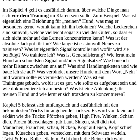
Im Kapitel 4 geht es ausführlich darum, über welche Dinge man
sich
vor dem Training
im Klaren sein sollte. Zum Beispiel
: W
as ist
eigentlich eine Belohnung für „meinen“ Hund, was mag er
besonders gerne, womit kann ich ihn belohnen? Welche Leckerchen
sind sinnvoll, welche vielleicht sogar zu viel des Guten
, so dass
er
sich nicht mehr auf das Lernen konzentrieren
kann?
Was ist der
absolute Jackpot für
i
hn? Wie lange ist es sinnvoll
N
eues zu
trainieren? Was ist eigentlich Signalkontrolle und wofür wird sie
benötigt? Wo trainiere ich? Was ist Generalisierung? Wie lernt mein
Hund am schnellsten Signal und/oder Signalsätze? Wie baue ich
mehr Distanz zwischen uns auf? Was sind Handlungsketten und wie
baue ich sie auf? Was verbindet unsere Hunde mit dem Wort „Nein“
und warum sollte es vermieden werden? Was ist ein
Trainingstagebuch
, wofür ist es gut, wie sollte es aufgebaut sein und
wie dokumentiere ich am besten? Was ist eine Ablenkung für
meinen Hund und wie lernt e
r
sich trotzdem zu konzentrieren?
Kapitel 5 befasst sich umfangreich und ausführlich mit den
bekanntesten
Tricks
für angehende Trickser. Es wird von klein auf
erklärt wie die Tricks
:
Pfötchen geben, High Five, Winken, Schäm
dich, Pfoten überschlagen, gib Laut, Singen, stell dich tot,
Männchen, Frauchen, schau, Nicken, Kopf auflegen, Kopf schief
legen, Küsschen geben, verstecken, mit dem Schwanz wedeln,
Twist & Fox, Rolle
,
.
Slalom, Acht durch die Beine, rückwärts