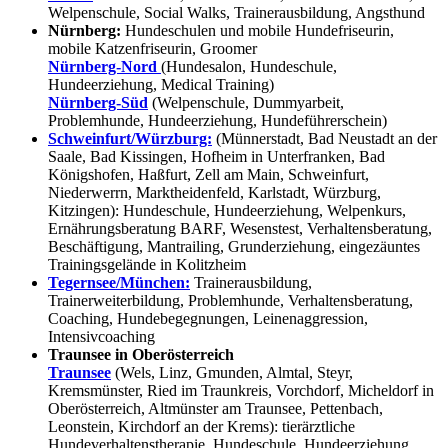
Welpenschule, Social Walks, Trainerausbildung, Angsthund
Nürnberg:
Hundeschulen und mobile Hundefriseurin,
mobile Katzenfriseurin, Groomer
Nürnberg-Nord
(Hundesalon, Hundeschule,
Hundeerziehung, Medical Training)
Nürnberg-Süd
(Welpenschule, Dummyarbeit,
Problemhunde, Hundeerziehung, Hundeführerschein)
Schweinfurt/Würzburg:
(Münnerstadt, Bad Neustadt an der
Saale, Bad Kissingen, Hofheim in Unterfranken, Bad
Königshofen, Haßfurt, Zell am Main, Schweinfurt,
Niederwerrn, Marktheidenfeld, Karlstadt, Würzburg,
Kitzingen): Hundeschule, Hundeerziehung, Welpenkurs,
Ernährungsberatung BARF, Wesenstest, Verhaltensberatung,
Beschäftigung, Mantrailing, Grunderziehung, eingezäuntes
Trainingsgelände in Kolitzheim
Tegernsee/München:
Trainerausbildung,
Trainerweiterbildung, Problemhunde, Verhaltensberatung,
Coaching, Hundebegegnungen, Leinenaggression,
Intensivcoaching
Traunsee in Oberösterreich
Traunsee
(Wels, Linz, Gmunden, Almtal, Steyr,
Kremsmünster, Ried im Traunkreis, Vorchdorf, Micheldorf in
Oberösterreich, Altmünster am Traunsee, Pettenbach,
Leonstein, Kirchdorf an der Krems): tierärztliche
Hundeverhaltenstherapie, Hundeschule, Hundeerziehung,