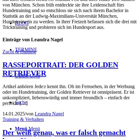
von München. Schon früh entdeckte sie ihre Leidenschaft fürs
Hundetraining und so entschloss sie sich nach ihrem Bachelor in
Statistik an der Ludwig-
Maximilians-Universität München,
Hundetrainerin zu werden. In ihrer Freizeit befassen sich die
drei
mit
BLOG
Tricktraining und probieren sich im Hundesport aus.
Einträge von Leandra Nagel
TERMINE
Zucht & Haltung
RASSEPORTRAIT: DER GOLDEN
RETRIEVER
ÜBER UNS
Artikel anhören Jede:r kennt ihn. Ob im Fernsehen, in der Werbung
oder im Hundetraining, der Golden Retriever ist omnipräsent. Er ist
unkompliziert, liebenswürdig und immer freundlich – einfach der
Suche
perfekte […]
14.01.2025
/
von
Leandra Nagel
Training & Verhalten
Menü
Menü
Der weiß genau, was er falsch gemacht