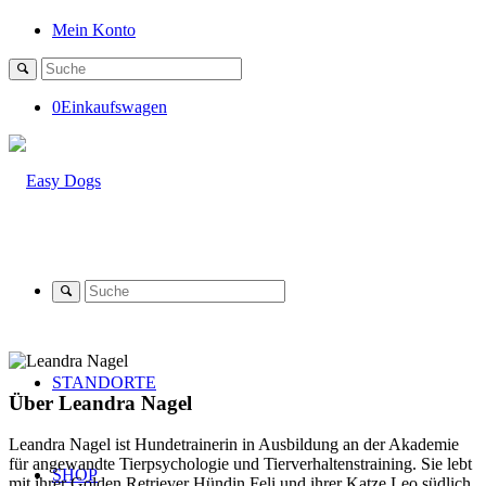
Mein Konto
0
Einkaufswagen
STANDORTE
Über
Leandra Nagel
Leandra Nagel ist Hundetrainerin in Ausbildung an der Akademie
für angewandte
Tierpsychologie und Tierverhaltenstraining. Sie lebt
SHOP
mit ihrer Golden Retriever Hündin Feli und ihrer Katze Leo südlich