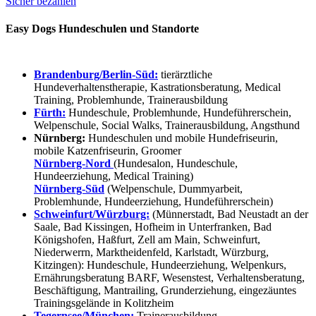
Sicher bezahlen
Easy Dogs Hundeschulen und Standorte
Brandenburg/Berlin-Süd:
tierärztliche
Hundeverhaltenstherapie, Kastrationsberatung, Medical
Training, Problemhunde, Trainerausbildung
Fürth:
Hundeschule, Problemhunde, Hundeführerschein,
Welpenschule, Social Walks, Trainerausbildung, Angsthund
Nürnberg:
Hundeschulen und mobile Hundefriseurin,
mobile Katzenfriseurin, Groomer
Nürnberg-Nord
(Hundesalon, Hundeschule,
Hundeerziehung, Medical Training)
Nürnberg-Süd
(Welpenschule, Dummyarbeit,
Problemhunde, Hundeerziehung, Hundeführerschein)
Schweinfurt/Würzburg:
(Münnerstadt, Bad Neustadt an der
Saale, Bad Kissingen, Hofheim in Unterfranken, Bad
Königshofen, Haßfurt, Zell am Main, Schweinfurt,
Niederwerrn, Marktheidenfeld, Karlstadt, Würzburg,
Kitzingen): Hundeschule, Hundeerziehung, Welpenkurs,
Ernährungsberatung BARF, Wesenstest, Verhaltensberatung,
Beschäftigung, Mantrailing, Grunderziehung, eingezäuntes
Trainingsgelände in Kolitzheim
Tegernsee/München:
Trainerausbildung,