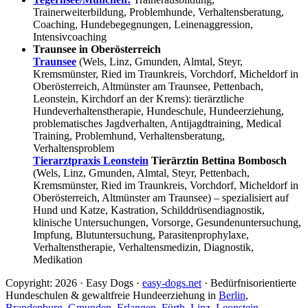
Trainerweiterbildung, Problemhunde, Verhaltensberatung,
Coaching, Hundebegegnungen, Leinenaggression,
Intensivcoaching
Traunsee in Oberösterreich
Traunsee
(Wels, Linz, Gmunden, Almtal, Steyr,
Kremsmünster, Ried im Traunkreis, Vorchdorf, Micheldorf in
Oberösterreich, Altmünster am Traunsee, Pettenbach,
Leonstein, Kirchdorf an der Krems): tierärztliche
Hundeverhaltenstherapie, Hundeschule, Hundeerziehung,
problematisches Jagdverhalten, Antijagdtraining, Medical
Training, Problemhund, Verhaltensberatung,
Verhaltensproblem
Tierarztpraxis Leonstein
Tierärztin Bettina Bombosch
(Wels, Linz, Gmunden, Almtal, Steyr, Pettenbach,
Kremsmünster, Ried im Traunkreis, Vorchdorf, Micheldorf in
Oberösterreich, Altmünster am Traunsee) – spezialisiert auf
Hund und Katze, Kastration, Schilddrüsendiagnostik,
klinische Untersuchungen, Vorsorge, Gesundenuntersuchung,
Impfung, Blutuntersuchung, Parasitenprophylaxe,
Verhaltenstherapie, Verhaltensmedizin, Diagnostik,
Medikation
Copyright: 2026 · Easy Dogs ·
easy-dogs.net
· Bedürfnisorientierte
Hundeschulen & gewaltfreie Hundeerziehung in
Berlin
,
Brandenburg
,
Gmunden
,
Erlangen
,
Fürth
,
Linz
,
Leonstein
,