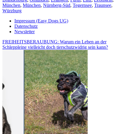
München
,
München
,
Nürnberg-Süd
,
Tegernsee
,
Traunsee
,
Würzburg
Impressum (Easy Dogs UG)
Datenschutz
Newsletter
FREIHEITSBERAUBUNG: Warum ein Leben an der
Schleppleine vielleicht doch tierschutzwidrig sein kann?