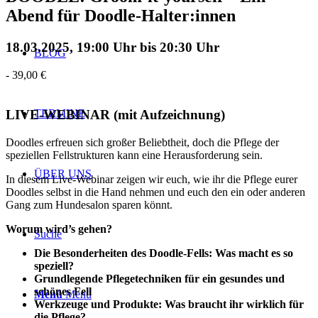
Abend für Doodle-Halter:innen
18.03.2025, 19:00 Uhr
bis
20:30 Uhr
BLOG
-
39,00 €
TERMINE
LIVE-WEBINAR (mit Aufzeichnung)
Doodles erfreuen sich großer Beliebtheit, doch die Pflege der
speziellen Fellstrukturen kann eine Herausforderung sein.
ÜBER UNS
In diesem Live-Webinar zeigen wir euch, wie ihr die Pflege eurer
Doodles selbst in die Hand nehmen und euch den ein oder anderen
Gang zum Hundesalon sparen könnt.
Worum wird
’
s gehen
?
Suche
Die Besonderheiten des Doodle-Fells: Was macht es so
speziell?
Grundlegende Pflegetechniken für ein gesundes und
schönes Fell
Menü
Menü
Werkzeuge und Produkte: Was braucht ihr wirklich für
die Pflege?