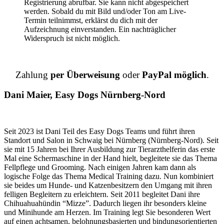
Registrierung abrufbar. Sie kann nicht abgespeichert
werden. Sobald du mit Bild und/oder Ton am Live-
Termin teilnimmst, erklärst du dich mit der
Aufzeichnung einverstanden. Ein nachträglicher
Widerspruch ist nicht möglich.
Zahlung
per Überweisung
oder
PayPal möglich
.
Dani Maier,
Easy Dogs Nürnberg-Nord
Seit 2023 ist Dani Teil des Easy Dogs Teams und führt ihren
Standort und Salon in Schwaig bei Nürnberg (Nürnberg-Nord). Seit
sie mit 15 Jahren bei Ihrer Ausbildung zur Tierarzthelferin das erste
Mal eine Schermaschine in der Hand hielt, begleitete sie das Thema
Fellpflege und Grooming. Nach einigen Jahren kam dann als
logische Folge das Thema Medical Training dazu. Nun kombiniert
sie beides um Hunde- und Katzenbesitzern den Umgang mit ihren
felligen Begleitern zu erleichtern. Seit 2011 begleitet Dani ihre
Chihuahuahündin “Mizze”. Dadurch liegen ihr besonders kleine
und Minihunde am Herzen. Im Training legt Sie besonderen Wert
auf einen achtsamen, belohnungsbasierten und bindungsorientierten