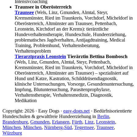
Intensivcoaching
Traunsee in Oberösterreich
Traunsee
(Wels, Linz, Gmunden, Almtal, Steyr,
Kremsmünster, Ried im Traunkreis, Vorchdorf, Micheldorf in
Oberösterreich, Altmünster am Traunsee, Pettenbach,
Leonstein, Kirchdorf an der Krems): tierärztliche
Hundeverhaltenstherapie, Hundeschule, Hundeerziehung,
problematisches Jagdverhalten, Antijagdtraining, Medical
Training, Problemhund, Verhaltensberatung,
Verhaltensproblem
Tierarztpraxis Leonstein
Tierärztin Bettina Bombosch
(Wels, Linz, Gmunden, Almtal, Steyr, Pettenbach,
Kremsmünster, Ried im Traunkreis, Vorchdorf, Micheldorf in
Oberösterreich, Altmünster am Traunsee) – spezialisiert auf
Hund und Katze, Kastration, Schilddrüsendiagnostik,
klinische Untersuchungen, Vorsorge, Gesundenuntersuchung,
Impfung, Blutuntersuchung, Parasitenprophylaxe,
Verhaltenstherapie, Verhaltensmedizin, Diagnostik,
Medikation
Copyright: 2026 · Easy Dogs ·
easy-dogs.net
· Bedürfnisorientierte
Hundeschulen & gewaltfreie Hundeerziehung in
Berlin
,
Brandenburg
,
Gmunden
,
Erlangen
,
Fürth
,
Linz
,
Leonstein
,
München
,
München
,
Nürnberg-Süd
,
Tegernsee
,
Traunsee
,
Würzburg