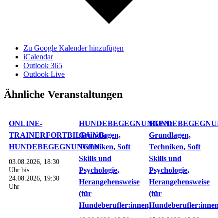
Zu Google Kalender hinzufügen
iCalendar
Outlook 365
Outlook Live
Ähnliche Veranstaltungen
ONLINE-
HUNDEBEGEGNUNGEN:
HUNDEBEGEGNU
TRAINERFORTBILDUNG:
Grundlagen,
Grundlagen,
HUNDEBEGEGNUNGEN
Techniken, Soft
Techniken, Soft
Skills und
Skills und
03.08.2026, 18:30
Uhr
bis
Psychologie,
Psychologie,
24.08.2026, 19:30
Herangehensweise
Herangehensweise
Uhr
(für
(für
Hundeberufler:innen)
Hundeberufler:innen