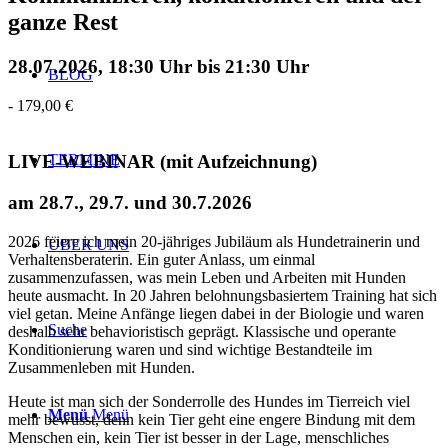
ganze Rest
28.07.2026, 18:30 Uhr
bis
21:30 Uhr
BLOG
-
179,00 €
TERMINE
LIVE-WEBINAR (mit Aufzeichnung)
am 28.7., 29.7. und 30.7.2026
2026 feiere ich mein 20-jähriges Jubiläum als Hundetrainerin und
ÜBER UNS
Verhaltensberaterin. Ein guter Anlass, um einmal
zusammenzufassen, was mein Leben und Arbeiten mit Hunden
heute ausmacht. In 20 Jahren belohnungsbasiertem Training hat sich
viel getan. Meine Anfänge liegen dabei in der Biologie und waren
Suche
deshalb sehr behavioristisch geprägt. Klassische und operante
Konditionierung waren und sind wichtige Bestandteile im
Zusammenleben mit Hunden.
Heute ist man sich der Sonderrolle des Hundes im Tierreich viel
Menü
Menü
mehr bewusst, denn kein Tier geht eine engere Bindung mit dem
Menschen ein, kein Tier ist besser in der Lage, menschliches