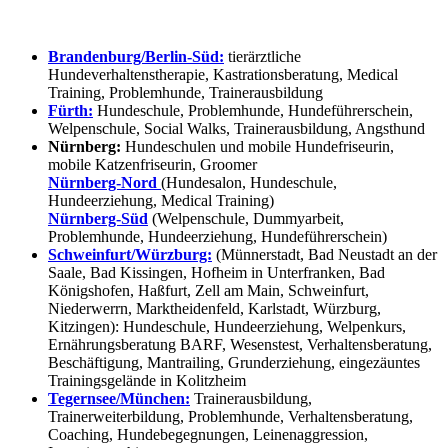
Brandenburg/Berlin-Süd:
tierärztliche
Hundeverhaltenstherapie, Kastrationsberatung, Medical
Training, Problemhunde, Trainerausbildung
Fürth:
Hundeschule, Problemhunde, Hundeführerschein,
Welpenschule, Social Walks, Trainerausbildung, Angsthund
Nürnberg:
Hundeschulen und mobile Hundefriseurin,
mobile Katzenfriseurin, Groomer
Nürnberg-Nord
(Hundesalon, Hundeschule,
Hundeerziehung, Medical Training)
Nürnberg-Süd
(Welpenschule, Dummyarbeit,
Problemhunde, Hundeerziehung, Hundeführerschein)
Schweinfurt/Würzburg:
(Münnerstadt, Bad Neustadt an der
Saale, Bad Kissingen, Hofheim in Unterfranken, Bad
Königshofen, Haßfurt, Zell am Main, Schweinfurt,
Niederwerrn, Marktheidenfeld, Karlstadt, Würzburg,
Kitzingen): Hundeschule, Hundeerziehung, Welpenkurs,
Ernährungsberatung BARF, Wesenstest, Verhaltensberatung,
Beschäftigung, Mantrailing, Grunderziehung, eingezäuntes
Trainingsgelände in Kolitzheim
Tegernsee/München:
Trainerausbildung,
Trainerweiterbildung, Problemhunde, Verhaltensberatung,
Coaching, Hundebegegnungen, Leinenaggression,