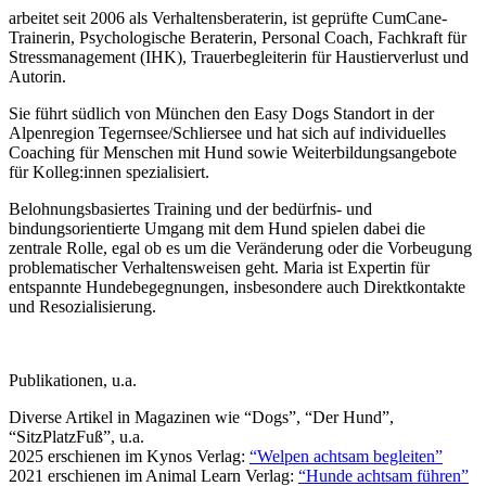
arbeitet seit 2006 als Verhaltensberaterin, ist geprüfte CumCane-
Trainerin, Psychologische Beraterin, Personal Coach, Fachkraft für
Stressmanagement (IHK), Trauerbegleiterin für Haustierverlust und
Autorin.
Sie führt südlich von München den Easy Dogs Standort in der
Alpenregion Tegernsee/Schliersee und hat sich auf individuelles
Coaching für Menschen mit Hund sowie Weiterbildungsangebote
für Kolleg:innen spezialisiert.
Belohnungsbasiertes Training und der bedürfnis- und
bindungsorientierte Umgang mit dem Hund spielen dabei die
zentrale Rolle, egal ob es um die Veränderung oder die Vorbeugung
problematischer Verhaltensweisen geht. Maria ist Expertin für
entspannte Hundebegegnungen, insbesondere auch Direktkontakte
und Resozialisierung.
Publikationen, u.a.
Diverse Artikel in Magazinen wie “Dogs”, “Der Hund”,
“SitzPlatzFuß”, u.a.
2025 erschienen im Kynos Verlag:
“Welpen achtsam begleiten”
2021 erschienen im Animal Learn Verlag:
“Hunde achtsam führen”