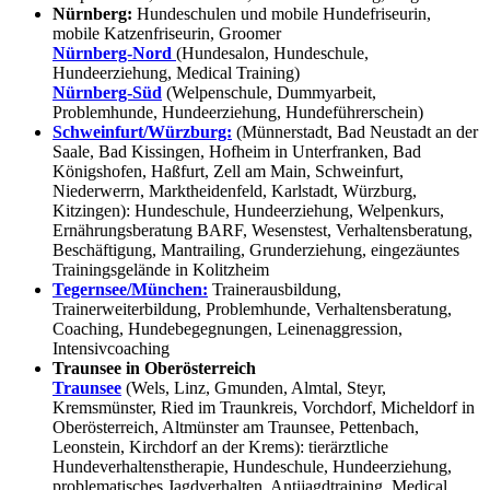
Nürnberg:
Hundeschulen und mobile Hundefriseurin,
mobile Katzenfriseurin, Groomer
Nürnberg-Nord
(Hundesalon, Hundeschule,
Hundeerziehung, Medical Training)
Nürnberg-Süd
(Welpenschule, Dummyarbeit,
Problemhunde, Hundeerziehung, Hundeführerschein)
Schweinfurt/Würzburg:
(Münnerstadt, Bad Neustadt an der
Saale, Bad Kissingen, Hofheim in Unterfranken, Bad
Königshofen, Haßfurt, Zell am Main, Schweinfurt,
Niederwerrn, Marktheidenfeld, Karlstadt, Würzburg,
Kitzingen): Hundeschule, Hundeerziehung, Welpenkurs,
Ernährungsberatung BARF, Wesenstest, Verhaltensberatung,
Beschäftigung, Mantrailing, Grunderziehung, eingezäuntes
Trainingsgelände in Kolitzheim
Tegernsee/München:
Trainerausbildung,
Trainerweiterbildung, Problemhunde, Verhaltensberatung,
Coaching, Hundebegegnungen, Leinenaggression,
Intensivcoaching
Traunsee in Oberösterreich
Traunsee
(Wels, Linz, Gmunden, Almtal, Steyr,
Kremsmünster, Ried im Traunkreis, Vorchdorf, Micheldorf in
Oberösterreich, Altmünster am Traunsee, Pettenbach,
Leonstein, Kirchdorf an der Krems): tierärztliche
Hundeverhaltenstherapie, Hundeschule, Hundeerziehung,
problematisches Jagdverhalten, Antijagdtraining, Medical