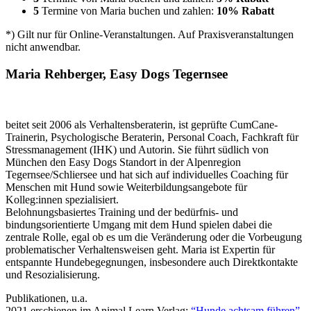
5
Termine von Maria buchen und zahlen:
10% Rabatt
*) Gilt
nur für Online-Veranstaltungen. Auf Praxisveranstaltungen
nicht anwendbar.
Maria Rehberger,
Easy Dogs Tegernsee
beitet seit 2006 als Verhaltensberaterin, ist geprüfte CumCane-
Trainerin, Psychologische Beraterin, Personal Coach, Fachkraft für
Stressmanagement (IHK) und Autorin.
Sie führt südlich von
München den Easy Dogs Standort in der Alpenregion
Tegernsee/Schliersee und hat sich auf individuelles Coaching für
Menschen mit Hund sowie Weiterbildungsangebote für
Kolleg:innen spezialisiert.
Belohnungsbasiertes Training und der bedürfnis- und
bindungsorientierte Umgang mit dem Hund spielen dabei die
zentrale Rolle, egal ob es um die Veränderung oder die Vorbeugung
problematischer Verhaltensweisen geht. Maria ist Expertin für
entspannte Hundebegegnungen, insbesondere auch Direktkontakte
und Resozialisierung.
Publikationen, u.a.
2021 erschienen im Animal Learn Verlag:
“Hunde achtsam führen”