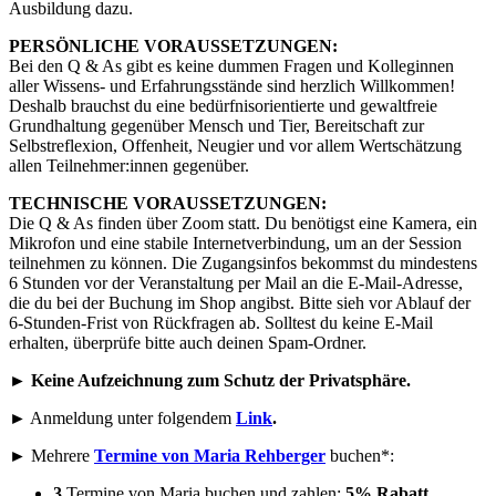
Ausbildung dazu.
PERSÖNLICHE VORAUSSETZUNGEN:
Bei den Q & As gibt es keine dummen Fragen und Kolleginnen
aller Wissens- und Erfahrungsstände sind herzlich Willkommen!
Deshalb brauchst du eine bedürfnisorientierte und gewaltfreie
Grundhaltung gegenüber Mensch und Tier, Bereitschaft zur
Selbstreflexion, Offenheit, Neugier und vor allem Wertschätzung
allen Teilnehmer:innen gegenüber.
TECHNISCHE VORAUSSETZUNGEN:
Die Q & As finden über Zoom statt. Du benötigst eine Kamera, ein
Mikrofon und eine stabile Internetverbindung, um an der Session
teilnehmen zu können. Die Zugangsinfos bekommst du mindestens
6 Stunden vor der Veranstaltung per Mail an die E-Mail-Adresse,
die du bei der Buchung im Shop angibst. Bitte sieh vor Ablauf der
6-Stunden-Frist von Rückfragen ab. Solltest du keine E-Mail
erhalten, überprüfe bitte auch deinen Spam-Ordner.
►
Keine Aufzeichnung zum Schutz der Privatsphäre.
► Anmeldung unter folgendem
Link
.
► Mehrere
Termine von Maria Rehberger
buchen*:
3
Termine von Maria buchen und zahlen:
5% Rabatt