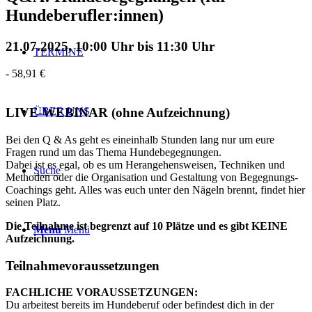
Hundeberufler:innen)
21.07.2025, 10:00 Uhr
bis
11:30 Uhr
TERMINE
-
58,91 €
ÜBER UNS
LIVE-WEBINAR (ohne Aufzeichnung)
Bei den Q & As geht es eineinhalb Stunden lang nur um eure
Fragen rund um das Thema Hundebegegnungen.
Dabei ist es egal, ob es um Herangehensweisen, Techniken und
Suche
Methoden oder die Organisation und Gestaltung von Begegnungs-
Coachings geht. Alles was euch unter den Nägeln brennt, findet hier
seinen Platz.
Die Teilnahme ist begrenzt auf 10 Plätze und es gibt KEINE
Menü
Menü
Aufzeichnung.
Teilnahmevoraussetzungen
FACHLICHE VORAUSSETZUNGEN:
Du arbeitest bereits im Hundeberuf oder befindest dich in der