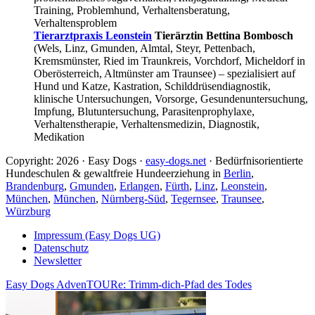
Training, Problemhund, Verhaltensberatung,
Verhaltensproblem
Tierarztpraxis Leonstein
Tierärztin Bettina Bombosch
(Wels, Linz, Gmunden, Almtal, Steyr, Pettenbach,
Kremsmünster, Ried im Traunkreis, Vorchdorf, Micheldorf in
Oberösterreich, Altmünster am Traunsee) – spezialisiert auf
Hund und Katze, Kastration, Schilddrüsendiagnostik,
klinische Untersuchungen, Vorsorge, Gesundenuntersuchung,
Impfung, Blutuntersuchung, Parasitenprophylaxe,
Verhaltenstherapie, Verhaltensmedizin, Diagnostik,
Medikation
Copyright: 2026 · Easy Dogs ·
easy-dogs.net
· Bedürfnisorientierte
Hundeschulen & gewaltfreie Hundeerziehung in
Berlin
,
Brandenburg
,
Gmunden
,
Erlangen
,
Fürth
,
Linz
,
Leonstein
,
München
,
München
,
Nürnberg-Süd
,
Tegernsee
,
Traunsee
,
Würzburg
Impressum (Easy Dogs UG)
Datenschutz
Newsletter
Easy Dogs AdvenTOURe: Trimm-dich-Pfad des Todes