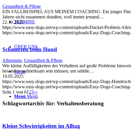
Gesundheit & Pflege
EIN FALLBEISPIEL AUS MEINEM COACHING: Ein junges Pärchen rief an
Jahren nicht zusammen draußen, weil immer jemand…
TERMINE
22.10.2025
https://www.easy-dogs.net/wp-content/uploads/Dackel-Problem-All
https://www.easy-dogs.net/wp-content/uploads/Easy-Dogs-Coaching
ÜBER UNS
Schmerzen beim Hund
Allgemein
,
Gesundheit & Pflege
Wie kleine Auffälligkeiten des Verhaltens auf große Probleme hinwe
besonders aufmerksam sein müssen, um subtile…
Suche
19.05.2025
https://www.easy-dogs.net/wp-content/uploads/Easy-Dogs-Hundesch
https://www.easy-dogs.net/wp-content/uploads/Easy-Dogs-Coaching
Seite 1 von 6
1
2
3
›
»
Menü
Menü
Schlagwortarchiv für:
Verhaltensberatung
Kleine Schwierigkeiten im Alltag