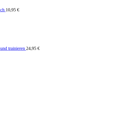
uch
10,95
€
nd trainieren
24,95
€