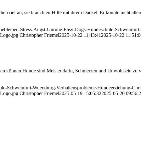
, sie brauchten Hilfe mit ihrem Dackel. Er konnte nicht alleine b
einebleiben-Stress-Angst-Unruhe-Easy-Dogs-Hundeschule-Schweinfurt
-Logo.jpg
Christopher Friemel
2025-10-22 11:43:41
2025-10-22 11:51:0
isen können Hunde sind Meister darin, Schmerzen und Unwohlsein zu ve
ule-Schweinfurt-Wuerzburg-Verhaltensprobleme-Hundeerziehung-Chris
-Logo.jpg
Christopher Friemel
2025-05-19 15:05:32
2025-05-20 09:56: