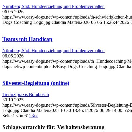
Nürnberg-Süd: Hundeerziehung und Problemverhalten
06.05.2026
https://www.easy-dogs.net/wp-content/uploads/th-schwierigkeiten-h
Dogs-Coaching-Logo.jpg
Claudia Matten
2026-05-06 15:26:44
2026-
Teams mit Handicap
Nürnberg-Süd: Hundeerziehung und Problemverhalten
06.05.2026
https://www.easy-dogs.net/wp-content/uploads/th_Hundecoaching-
dogs.net/wp-content/uploads/Easy-Dogs-Coaching-Logo.jpg
Claudia
Silvester-Begleitung (online)
Tierarztpraxis Bombosch
30.10.2025
https://www.easy-dogs.net/wp-content/uploads/Silvester-Begleitun
Logo.jpg
Claudia Matten
2025-10-30 13:46:14
2026-06-29 14:00:55
Si
Seite 1 von 6
1
2
3
›
»
Schlagwortarchiv für:
Verhaltensberatung