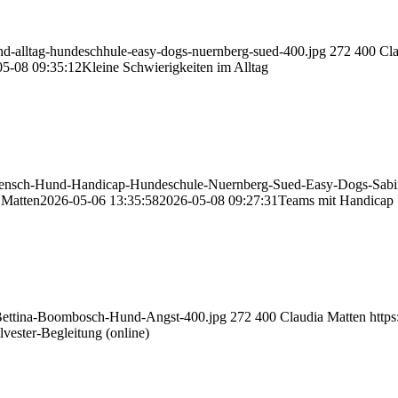
und-alltag-hundeschhule-easy-dogs-nuernberg-sued-400.jpg
272
400
Cla
05-08 09:35:12
Kleine Schwierigkeiten im Alltag
Mensch-Hund-Handicap-Hundeschule-Nuernberg-Sued-Easy-Dogs-Sabin
 Matten
2026-05-06 13:35:58
2026-05-08 09:27:31
Teams mit Handicap
g-Bettina-Boombosch-Hund-Angst-400.jpg
272
400
Claudia Matten
http
lvester-Begleitung (online)