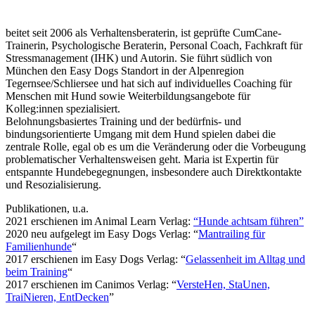
beitet seit 2006 als Verhaltensberaterin, ist geprüfte CumCane-
Trainerin, Psychologische Beraterin, Personal Coach, Fachkraft für
Stressmanagement (IHK) und Autorin.
Sie führt südlich von
München den Easy Dogs Standort in der Alpenregion
Tegernsee/Schliersee und hat sich auf individuelles Coaching für
Menschen mit Hund sowie Weiterbildungsangebote für
Kolleg:innen spezialisiert.
Belohnungsbasiertes Training und der bedürfnis- und
bindungsorientierte Umgang mit dem Hund spielen dabei die
zentrale Rolle, egal ob es um die Veränderung oder die Vorbeugung
problematischer Verhaltensweisen geht. Maria ist Expertin für
entspannte Hundebegegnungen, insbesondere auch Direktkontakte
und Resozialisierung.
Publikationen, u.a.
2021 erschienen im Animal Learn Verlag:
“Hunde achtsam führen”
2020 neu aufgelegt im Easy Dogs Verlag: “
Mantrailing für
Familienhunde
“
2017 erschienen im Easy Dogs Verlag: “
Gelassenheit im Alltag und
beim Training
“
2017 erschienen im Canimos Verlag: “
VersteHen, StaUnen,
TraiNieren, EntDecken
”