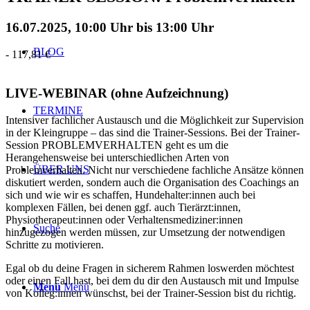
16.07.2025, 10:00 Uhr
bis
13:00 Uhr
BLOG
-
117,81 €
LIVE-WEBINAR (ohne Aufzeichnung)
TERMINE
Intensiver fachlicher Austausch und die Möglichkeit zur Supervision
in der Kleingruppe ‒ das sind die Trainer-Sessions. Bei der Trainer-
Session PROBLEMVERHALTEN geht es um die
Herangehensweise bei unterschiedlichen Arten von
ÜBER UNS
Problemverhalten. Nicht nur verschiedene fachliche Ansätze können
diskutiert werden, sondern auch die Organisation des Coachings an
sich und wie wir es schaffen, Hundehalter:innen auch bei
komplexen Fällen, bei denen ggf. auch Tierärzt:innen,
Physiotherapeut:innen oder Verhaltensmediziner:innen
Suche
hinzugezogen werden müssen, zur Umsetzung der notwendigen
Schritte zu motivieren.
Egal ob du deine Fragen in sicherem Rahmen loswerden möchtest
oder einen Fall hast, bei dem du dir den Austausch mit und Impulse
Menü
Menü
von Kolleg:innen wünschst, bei der Trainer-Session bist du richtig.