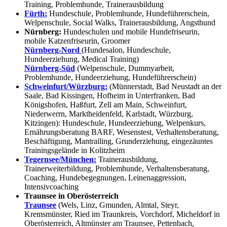
Training, Problemhunde, Trainerausbildung
Fürth:
Hundeschule, Problemhunde, Hundeführerschein,
Welpenschule, Social Walks, Trainerausbildung, Angsthund
Nürnberg:
Hundeschulen und mobile Hundefriseurin,
mobile Katzenfriseurin, Groomer
Nürnberg-Nord
(Hundesalon, Hundeschule,
Hundeerziehung, Medical Training)
Nürnberg-Süd
(Welpenschule, Dummyarbeit,
Problemhunde, Hundeerziehung, Hundeführerschein)
Schweinfurt/Würzburg:
(Münnerstadt, Bad Neustadt an der
Saale, Bad Kissingen, Hofheim in Unterfranken, Bad
Königshofen, Haßfurt, Zell am Main, Schweinfurt,
Niederwerrn, Marktheidenfeld, Karlstadt, Würzburg,
Kitzingen): Hundeschule, Hundeerziehung, Welpenkurs,
Ernährungsberatung BARF, Wesenstest, Verhaltensberatung,
Beschäftigung, Mantrailing, Grunderziehung, eingezäuntes
Trainingsgelände in Kolitzheim
Tegernsee/München:
Trainerausbildung,
Trainerweiterbildung, Problemhunde, Verhaltensberatung,
Coaching, Hundebegegnungen, Leinenaggression,
Intensivcoaching
Traunsee in Oberösterreich
Traunsee
(Wels, Linz, Gmunden, Almtal, Steyr,
Kremsmünster, Ried im Traunkreis, Vorchdorf, Micheldorf in
Oberösterreich, Altmünster am Traunsee, Pettenbach,