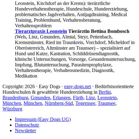
Leonstein, Kirchdorf an der Krems): tierärztliche
Hundeverhaltenstherapie, Hundeschule, Hundeerziehung,
problematisches Jagdverhalten, Antijagdtraining, Medical
Training, Problemhund, Verhaltensberatung,
Verhaltensproblem
Tierarztpraxis Leonstein
Tierärztin Bettina Bombosch
(Wels, Linz, Gmunden, Almtal, Steyr, Pettenbach,
Kremsmünster, Ried im Traunkreis, Vorchdorf, Micheldorf in
Oberösterreich, Altmünster am Traunsee) – spezialisiert auf
Hund und Katze, Kastration, Schilddrüsendiagnostik,
klinische Untersuchungen, Vorsorge, Gesundenuntersuchung,
Impfung, Blutuntersuchung, Parasitenprophylaxe,
Verhaltenstherapie, Verhaltensmedizin, Diagnostik,
Medikation
Copyright: 2026 · Easy Dogs ·
easy-dogs.net
· Bedürfnisorientierte
Hundeschulen & gewaltfreie Hundeerziehung in
Berlin
,
Brandenburg
,
Gmunden
,
Erlangen
,
Fürth
,
Linz
,
Leonstein
,
München
,
München
,
Nürnberg-Süd
,
Tegernsee
,
Traunsee
,
Würzburg
Impressum (Easy Dogs UG)
Datenschutz
Newsletter