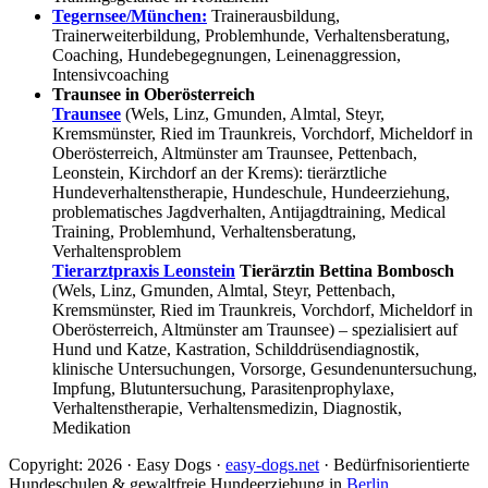
Tegernsee/München:
Trainerausbildung,
Trainerweiterbildung, Problemhunde, Verhaltensberatung,
Coaching, Hundebegegnungen, Leinenaggression,
Intensivcoaching
Traunsee in Oberösterreich
Traunsee
(Wels, Linz, Gmunden, Almtal, Steyr,
Kremsmünster, Ried im Traunkreis, Vorchdorf, Micheldorf in
Oberösterreich, Altmünster am Traunsee, Pettenbach,
Leonstein, Kirchdorf an der Krems): tierärztliche
Hundeverhaltenstherapie, Hundeschule, Hundeerziehung,
problematisches Jagdverhalten, Antijagdtraining, Medical
Training, Problemhund, Verhaltensberatung,
Verhaltensproblem
Tierarztpraxis Leonstein
Tierärztin Bettina Bombosch
(Wels, Linz, Gmunden, Almtal, Steyr, Pettenbach,
Kremsmünster, Ried im Traunkreis, Vorchdorf, Micheldorf in
Oberösterreich, Altmünster am Traunsee) – spezialisiert auf
Hund und Katze, Kastration, Schilddrüsendiagnostik,
klinische Untersuchungen, Vorsorge, Gesundenuntersuchung,
Impfung, Blutuntersuchung, Parasitenprophylaxe,
Verhaltenstherapie, Verhaltensmedizin, Diagnostik,
Medikation
Copyright: 2026 · Easy Dogs ·
easy-dogs.net
· Bedürfnisorientierte
Hundeschulen & gewaltfreie Hundeerziehung in
Berlin
,