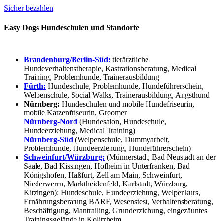
Sicher bezahlen
Easy Dogs Hundeschulen und Standorte
Brandenburg/Berlin-Süd:
tierärztliche
Hundeverhaltenstherapie, Kastrationsberatung, Medical
Training, Problemhunde, Trainerausbildung
Fürth:
Hundeschule, Problemhunde, Hundeführerschein,
Welpenschule, Social Walks, Trainerausbildung, Angsthund
Nürnberg:
Hundeschulen und mobile Hundefriseurin,
mobile Katzenfriseurin, Groomer
Nürnberg-Nord
(Hundesalon, Hundeschule,
Hundeerziehung, Medical Training)
Nürnberg-Süd
(Welpenschule, Dummyarbeit,
Problemhunde, Hundeerziehung, Hundeführerschein)
Schweinfurt/Würzburg:
(Münnerstadt, Bad Neustadt an der
Saale, Bad Kissingen, Hofheim in Unterfranken, Bad
Königshofen, Haßfurt, Zell am Main, Schweinfurt,
Niederwerrn, Marktheidenfeld, Karlstadt, Würzburg,
Kitzingen): Hundeschule, Hundeerziehung, Welpenkurs,
Ernährungsberatung BARF, Wesenstest, Verhaltensberatung,
Beschäftigung, Mantrailing, Grunderziehung, eingezäuntes
Trainingsgelände in Kolitzheim