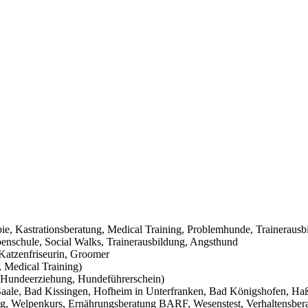
pie, Kastrationsberatung, Medical Training, Problemhunde, Trainerausb
nschule, Social Walks, Trainerausbildung, Angsthund
Katzenfriseurin, Groomer
 Medical Training)
Hundeerziehung, Hundeführerschein)
aale, Bad Kissingen, Hofheim in Unterfranken, Bad Königshofen, Haßf
g, Welpenkurs, Ernährungsberatung BARF, Wesenstest, Verhaltensbera