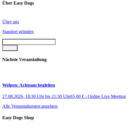
weist
Über Easy Dogs
mehrere
Varianten
auf.
Über uns
Die
Optionen
Standort gründen
können
auf
der
Produktseite
gewählt
werden
Nächste Veranstaltung
Welpen: Achtsam begleiten
27.08.2026, 18:30 Uhr
bis
21:30 Uhr
65,00 €
-
Online Live Meeting
Alle Veranstaltungen anzeigen
Easy Dogs Shop