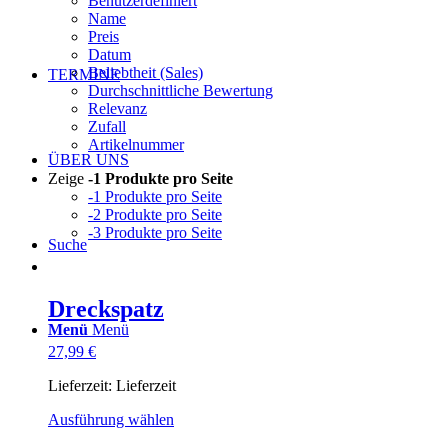
Benutzerdefiniert
Name
Preis
Datum
Beliebtheit (Sales)
TERMINE
Durchschnittliche Bewertung
Relevanz
Zufall
Artikelnummer
ÜBER UNS
Zeige
-1 Produkte pro Seite
-1 Produkte pro Seite
-2 Produkte pro Seite
-3 Produkte pro Seite
Suche
Dreckspatz
Menü
Menü
27,99
€
Lieferzeit:
Lieferzeit
Dieses
Ausführung wählen
Produkt