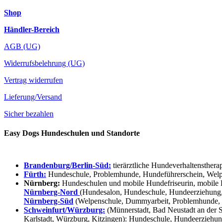
Shop
Händler-Bereich
AGB (UG)
Widerrufsbelehrung (UG)
Vertrag widerrufen
Lieferung/Versand
Sicher bezahlen
Easy Dogs Hundeschulen und Standorte
Brandenburg/Berlin-Süd:
tierärztliche Hundeverhaltensthera
Fürth:
Hundeschule, Problemhunde, Hundeführerschein, Welpe
Nürnberg:
Hundeschulen und mobile Hundefriseurin, mobile 
Nürnberg-Nord
(Hundesalon, Hundeschule, Hundeerziehung,
Nürnberg-Süd
(Welpenschule, Dummyarbeit, Problemhunde, 
Schweinfurt/Würzburg:
(Münnerstadt, Bad Neustadt an der S
Karlstadt, Würzburg, Kitzingen): Hundeschule, Hundeerziehun