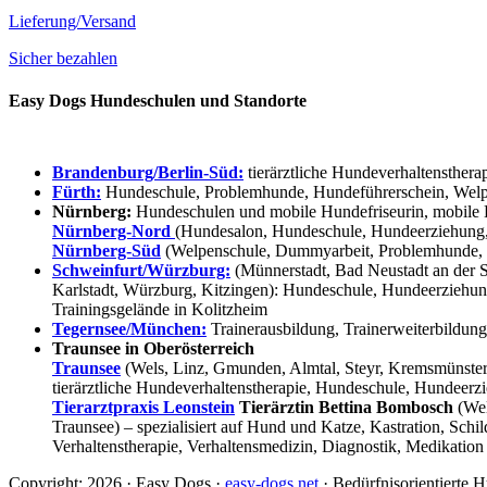
Lieferung/Versand
Sicher bezahlen
Easy Dogs Hundeschulen und Standorte
Brandenburg/Berlin-Süd:
tierärztliche Hundeverhaltensthera
Fürth:
Hundeschule, Problemhunde, Hundeführerschein, Welpe
Nürnberg:
Hundeschulen und mobile Hundefriseurin, mobile 
Nürnberg-Nord
(Hundesalon, Hundeschule, Hundeerziehung,
Nürnberg-Süd
(Welpenschule, Dummyarbeit, Problemhunde, 
Schweinfurt/Würzburg:
(Münnerstadt, Bad Neustadt an der S
Karlstadt, Würzburg, Kitzingen): Hundeschule, Hundeerziehun
Trainingsgelände in Kolitzheim
Tegernsee/München:
Trainerausbildung, Trainerweiterbildun
Traunsee in Oberösterreich
Traunsee
(Wels, Linz, Gmunden, Almtal, Steyr, Kremsmünster, 
tierärztliche Hundeverhaltenstherapie, Hundeschule, Hundeerzi
Tierarztpraxis Leonstein
Tierärztin Bettina Bombosch
(Wel
Traunsee) – spezialisiert auf Hund und Katze, Kastration, Sc
Verhaltenstherapie, Verhaltensmedizin, Diagnostik, Medikation
Copyright: 2026 · Easy Dogs ·
easy-dogs.net
· Bedürfnisorientierte