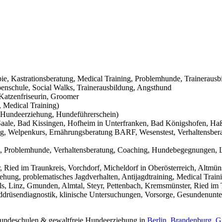
pie, Kastrationsberatung, Medical Training, Problemhunde, Trainerausb
nschule, Social Walks, Trainerausbildung, Angsthund
Katzenfriseurin, Groomer
 Medical Training)
Hundeerziehung, Hundeführerschein)
aale, Bad Kissingen, Hofheim in Unterfranken, Bad Königshofen, Haßf
g, Welpenkurs, Ernährungsberatung BARF, Wesenstest, Verhaltensbera
g, Problemhunde, Verhaltensberatung, Coaching, Hundebegegnungen, L
Ried im Traunkreis, Vorchdorf, Micheldorf in Oberösterreich, Altmüns
ehung, problematisches Jagdverhalten, Antijagdtraining, Medical Trai
s, Linz, Gmunden, Almtal, Steyr, Pettenbach, Kremsmünster, Ried im T
hilddrüsendiagnostik, klinische Untersuchungen, Vorsorge, Gesundenunt
 Hundeschulen & gewaltfreie Hundeerziehung in
Berlin
,
Brandenburg
,
G