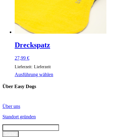
Dreckspatz
27,99
€
Lieferzeit:
Lieferzeit
Dieses
Ausführung wählen
Produkt
weist
Über Easy Dogs
mehrere
Varianten
auf.
Über uns
Die
Optionen
Standort gründen
können
auf
der
Produktseite