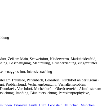
ildung
urt, Zell am Main, Schweinfurt, Niederwerrn, Marktheidenfeld,
tung, Beschäftigung, Mantrailing, Grunderziehung, eingezäuntes
einenaggression, Intensivcoaching
ter am Traunsee, Pettenbach, Leonstein, Kirchdorf an der Krems):
ning, Problemhund, Verhaltensberatung, Verhaltensproblem
raunkreis, Vorchdorf, Micheldorf in Oberösterreich, Altmünster am
ersuchung, Impfung, Blutuntersuchung, Parasitenprophylaxe,
munden
,
Erlangen
,
Fürth
,
Linz
,
Leonstein
,
München
,
München
,