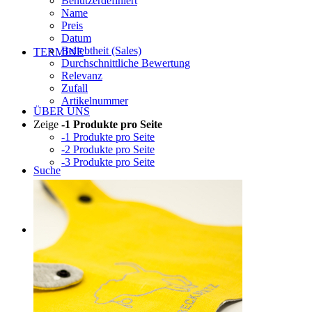
Benutzerdefiniert
Name
Preis
Datum
Beliebtheit (Sales)
TERMINE
Durchschnittliche Bewertung
Relevanz
Zufall
Artikelnummer
ÜBER UNS
Zeige
-1 Produkte pro Seite
-1 Produkte pro Seite
-2 Produkte pro Seite
-3 Produkte pro Seite
Suche
Menü
Menü