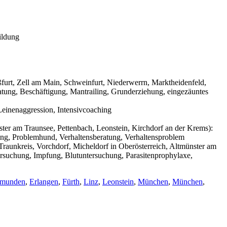
ildung
urt, Zell am Main, Schweinfurt, Niederwerrn, Marktheidenfeld,
tung, Beschäftigung, Mantrailing, Grunderziehung, eingezäuntes
einenaggression, Intensivcoaching
ter am Traunsee, Pettenbach, Leonstein, Kirchdorf an der Krems):
ning, Problemhund, Verhaltensberatung, Verhaltensproblem
raunkreis, Vorchdorf, Micheldorf in Oberösterreich, Altmünster am
ersuchung, Impfung, Blutuntersuchung, Parasitenprophylaxe,
munden
,
Erlangen
,
Fürth
,
Linz
,
Leonstein
,
München
,
München
,