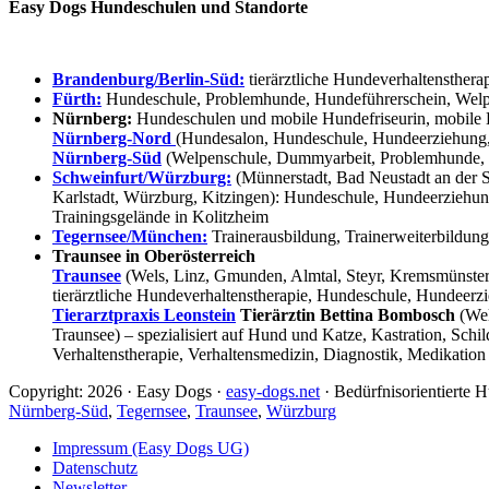
Easy Dogs Hundeschulen und Standorte
Brandenburg/Berlin-Süd:
tierärztliche Hundeverhaltensthera
Fürth:
Hundeschule, Problemhunde, Hundeführerschein, Welpe
Nürnberg:
Hundeschulen und mobile Hundefriseurin, mobile 
Nürnberg-Nord
(Hundesalon, Hundeschule, Hundeerziehung,
Nürnberg-Süd
(Welpenschule, Dummyarbeit, Problemhunde, 
Schweinfurt/Würzburg:
(Münnerstadt, Bad Neustadt an der S
Karlstadt, Würzburg, Kitzingen): Hundeschule, Hundeerziehun
Trainingsgelände in Kolitzheim
Tegernsee/München:
Trainerausbildung, Trainerweiterbildun
Traunsee in Oberösterreich
Traunsee
(Wels, Linz, Gmunden, Almtal, Steyr, Kremsmünster, 
tierärztliche Hundeverhaltenstherapie, Hundeschule, Hundeerzi
Tierarztpraxis Leonstein
Tierärztin Bettina Bombosch
(Wel
Traunsee) – spezialisiert auf Hund und Katze, Kastration, Sc
Verhaltenstherapie, Verhaltensmedizin, Diagnostik, Medikation
Copyright: 2026 · Easy Dogs ·
easy-dogs.net
· Bedürfnisorientierte
Nürnberg-Süd
,
Tegernsee
,
Traunsee
,
Würzburg
Impressum (Easy Dogs UG)
Datenschutz
Newsletter