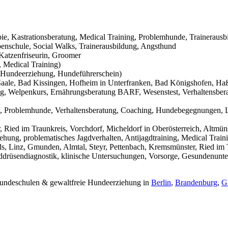
pie, Kastrationsberatung, Medical Training, Problemhunde, Trainerausb
nschule, Social Walks, Trainerausbildung, Angsthund
Katzenfriseurin, Groomer
 Medical Training)
Hundeerziehung, Hundeführerschein)
aale, Bad Kissingen, Hofheim in Unterfranken, Bad Königshofen, Haßf
g, Welpenkurs, Ernährungsberatung BARF, Wesenstest, Verhaltensbera
g, Problemhunde, Verhaltensberatung, Coaching, Hundebegegnungen, L
Ried im Traunkreis, Vorchdorf, Micheldorf in Oberösterreich, Altmüns
ehung, problematisches Jagdverhalten, Antijagdtraining, Medical Trai
s, Linz, Gmunden, Almtal, Steyr, Pettenbach, Kremsmünster, Ried im T
hilddrüsendiagnostik, klinische Untersuchungen, Vorsorge, Gesundenunt
 Hundeschulen & gewaltfreie Hundeerziehung in
Berlin
,
Brandenburg
,
G