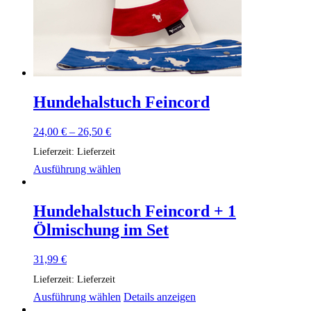
Hundehalstuch Feincord
24,00
€
–
26,50
€
Lieferzeit:
Lieferzeit
Dieses
Ausführung wählen
Produkt
weist
mehrere
Hundehalstuch Feincord + 1
Varianten
Ölmischung im Set
auf.
Die
Optionen
31,99
€
können
Lieferzeit:
Lieferzeit
auf
der
Ausführung wählen
Details anzeigen
Produktseite