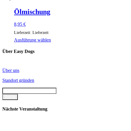
gewählt
werden
Ölmischung
8,95
€
Lieferzeit:
Lieferzeit
Dieses
Ausführung wählen
Produkt
weist
Über Easy Dogs
mehrere
Varianten
auf.
Über uns
Die
Optionen
Standort gründen
können
auf
der
Produktseite
gewählt
werden
Nächste Veranstaltung