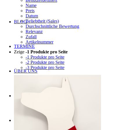
Benutzerdefiniert
Name
Preis
Datum
Beliebtheit (Sales)
BLOG
Durchschnittliche Bewertung
Relevanz
Zufall
Artikelnummer
TERMINE
Zeige
-1 Produkte pro Seite
-1 Produkte pro Seite
-2 Produkte pro Seite
-3 Produkte pro Seite
ÜBER UNS
Suche
Menü
Menü