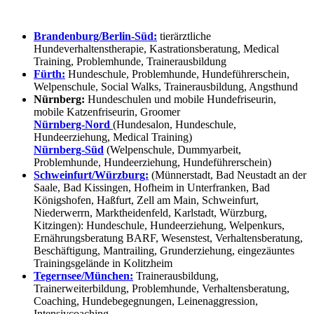
Brandenburg/Berlin-Süd:
tierärztliche
Hundeverhaltenstherapie, Kastrationsberatung, Medical
Training, Problemhunde, Trainerausbildung
Fürth:
Hundeschule, Problemhunde, Hundeführerschein,
Welpenschule, Social Walks, Trainerausbildung, Angsthund
Nürnberg:
Hundeschulen und mobile Hundefriseurin,
mobile Katzenfriseurin, Groomer
Nürnberg-Nord
(Hundesalon, Hundeschule,
Hundeerziehung, Medical Training)
Nürnberg-Süd
(Welpenschule, Dummyarbeit,
Problemhunde, Hundeerziehung, Hundeführerschein)
Schweinfurt/Würzburg:
(Münnerstadt, Bad Neustadt an der
Saale, Bad Kissingen, Hofheim in Unterfranken, Bad
Königshofen, Haßfurt, Zell am Main, Schweinfurt,
Niederwerrn, Marktheidenfeld, Karlstadt, Würzburg,
Kitzingen): Hundeschule, Hundeerziehung, Welpenkurs,
Ernährungsberatung BARF, Wesenstest, Verhaltensberatung,
Beschäftigung, Mantrailing, Grunderziehung, eingezäuntes
Trainingsgelände in Kolitzheim
Tegernsee/München:
Trainerausbildung,
Trainerweiterbildung, Problemhunde, Verhaltensberatung,
Coaching, Hundebegegnungen, Leinenaggression,
Intensivcoaching