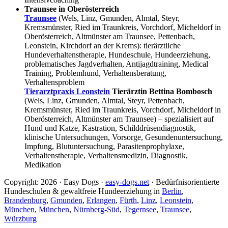
Traunsee in Oberösterreich
Traunsee
(Wels, Linz, Gmunden, Almtal, Steyr,
Kremsmünster, Ried im Traunkreis, Vorchdorf, Micheldorf in
Oberösterreich, Altmünster am Traunsee, Pettenbach,
Leonstein, Kirchdorf an der Krems): tierärztliche
Hundeverhaltenstherapie, Hundeschule, Hundeerziehung,
problematisches Jagdverhalten, Antijagdtraining, Medical
Training, Problemhund, Verhaltensberatung,
Verhaltensproblem
Tierarztpraxis Leonstein
Tierärztin Bettina Bombosch
(Wels, Linz, Gmunden, Almtal, Steyr, Pettenbach,
Kremsmünster, Ried im Traunkreis, Vorchdorf, Micheldorf in
Oberösterreich, Altmünster am Traunsee) – spezialisiert auf
Hund und Katze, Kastration, Schilddrüsendiagnostik,
klinische Untersuchungen, Vorsorge, Gesundenuntersuchung,
Impfung, Blutuntersuchung, Parasitenprophylaxe,
Verhaltenstherapie, Verhaltensmedizin, Diagnostik,
Medikation
Copyright: 2026 · Easy Dogs ·
easy-dogs.net
· Bedürfnisorientierte
Hundeschulen & gewaltfreie Hundeerziehung in
Berlin
,
Brandenburg
,
Gmunden
,
Erlangen
,
Fürth
,
Linz
,
Leonstein
,
München
,
München
,
Nürnberg-Süd
,
Tegernsee
,
Traunsee
,
Würzburg