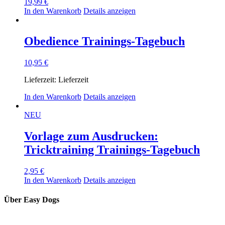
19,99
€
können
In den Warenkorb
Details anzeigen
auf
der
Produktseite
Obedience Trainings-Tagebuch
gewählt
werden
10,95
€
Lieferzeit:
Lieferzeit
In den Warenkorb
Details anzeigen
NEU
Vorlage zum Ausdrucken:
Tricktraining Trainings-Tagebuch
2,95
€
In den Warenkorb
Details anzeigen
Über Easy Dogs