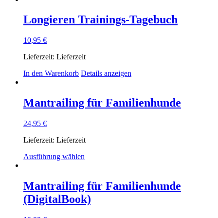
Longieren Trainings-Tagebuch
10,95
€
Lieferzeit:
Lieferzeit
In den Warenkorb
Details anzeigen
Mantrailing für Familienhunde
24,95
€
Lieferzeit:
Lieferzeit
Dieses
Ausführung wählen
Produkt
weist
mehrere
Mantrailing für Familienhunde
Varianten
(DigitalBook)
auf.
Die
Optionen