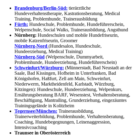
Brandenburg/Berlin-Süd:
tierärztliche
Hundeverhaltenstherapie, Kastrationsberatung, Medical
Training, Problemhunde, Trainerausbildung
Fürth:
Hundeschule, Problemhunde, Hundeführerschein,
Welpenschule, Social Walks, Trainerausbildung, Angsthund
Nürnberg:
Hundeschulen und mobile Hundefriseurin,
mobile Katzenfriseurin, Groomer
Nürnberg-Nord
(Hundesalon, Hundeschule,
Hundeerziehung, Medical Training)
Nürnberg-Süd
(Welpenschule, Dummyarbeit,
Problemhunde, Hundeerziehung, Hundeführerschein)
Schweinfurt/Würzburg:
(Münnerstadt, Bad Neustadt an der
Saale, Bad Kissingen, Hofheim in Unterfranken, Bad
Königshofen, Haßfurt, Zell am Main, Schweinfurt,
Niederwerrn, Marktheidenfeld, Karlstadt, Würzburg,
Kitzingen): Hundeschule, Hundeerziehung, Welpenkurs,
Ernährungsberatung BARF, Wesenstest, Verhaltensberatung,
Beschäftigung, Mantrailing, Grunderziehung, eingezäuntes
Trainingsgelände in Kolitzheim
Tegernsee/München:
Trainerausbildung,
Trainerweiterbildung, Problemhunde, Verhaltensberatung,
Coaching, Hundebegegnungen, Leinenaggression,
Intensivcoaching
Traunsee in Oberösterreich