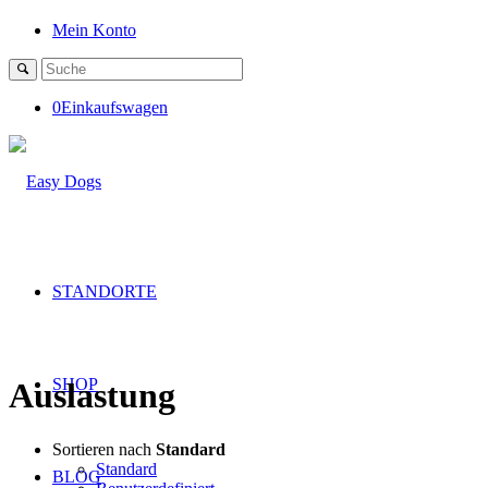
Mein Konto
0
Einkaufswagen
STANDORTE
SHOP
Auslastung
Sortieren nach
Standard
Standard
BLOG