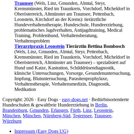
Traunsee
(Wels, Linz, Gmunden, Almtal, Steyr,
Kremsmünster, Ried im Traunkreis, Vorchdorf, Micheldorf in
Oberösterreich, Altmünster am Traunsee, Pettenbach,
Leonstein, Kirchdorf an der Krems): tierärztliche
Hundeverhaltenstherapie, Hundeschule, Hundeerziehung,
problematisches Jagdverhalten, Antijagdtraining, Medical
Training, Problemhund, Verhaltensberatung,
Verhaltensproblem
Tierarztpraxis Leonstein
Tierärztin Bettina Bombosch
(Wels, Linz, Gmunden, Almtal, Steyr, Pettenbach,
Kremsmünster, Ried im Traunkreis, Vorchdorf, Micheldorf in
Oberösterreich, Altmünster am Traunsee) – spezialisiert auf
Hund und Katze, Kastration, Schilddrüsendiagnostik,
klinische Untersuchungen, Vorsorge, Gesundenuntersuchung,
Impfung, Blutuntersuchung, Parasitenprophylaxe,
Verhaltenstherapie, Verhaltensmedizin, Diagnostik,
Medikation
Copyright: 2026 · Easy Dogs ·
easy-dogs.net
· Bedürfnisorientierte
Hundeschulen & gewaltfreie Hundeerziehung in
Berlin
,
Brandenburg
,
Gmunden
,
Erlangen
,
Fürth
,
Linz
,
Leonstein
,
München
,
München
,
Nürnberg-Süd
,
Tegernsee
,
Traunsee
,
Würzburg
Impressum (Easy Dogs UG)