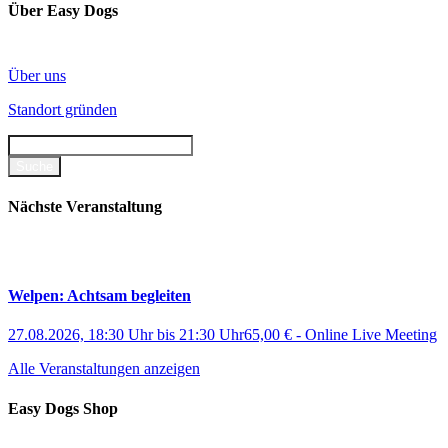
weist
Über Easy Dogs
mehrere
Varianten
auf.
Über uns
Die
Optionen
Standort gründen
können
auf
der
Produktseite
gewählt
werden
Nächste Veranstaltung
Welpen: Achtsam begleiten
27.08.2026, 18:30 Uhr
bis
21:30 Uhr
65,00 €
-
Online Live Meeting
Alle Veranstaltungen anzeigen
Easy Dogs Shop