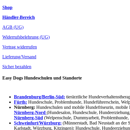
Shop
Händler-Bereich
AGB (UG)
Widerrufsbelehrung (UG)
Vertrag widerrufen
Lieferung/Versand
Sicher bezahlen
Easy Dogs Hundeschulen und Standorte
Brandenburg/Berlin-Süd:
tierärztliche Hundeverhaltensthera
Fürth:
Hundeschule, Problemhunde, Hundeführerschein, Welpe
Nürnberg:
Hundeschulen und mobile Hundefriseurin, mobile 
Nürnberg-Nord
(Hundesalon, Hundeschule, Hundeerziehung,
Nürnberg-Süd
(Welpenschule, Dummyarbeit, Problemhunde, 
Schweinfurt/Würzburg:
(Münnerstadt, Bad Neustadt an der S
Karlstadt, Würzburg, Kitzingen): Hundeschule, Hundeerziehun