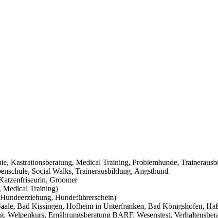
pie, Kastrationsberatung, Medical Training, Problemhunde, Trainerausb
nschule, Social Walks, Trainerausbildung, Angsthund
Katzenfriseurin, Groomer
 Medical Training)
Hundeerziehung, Hundeführerschein)
aale, Bad Kissingen, Hofheim in Unterfranken, Bad Königshofen, Haßf
g, Welpenkurs, Ernährungsberatung BARF, Wesenstest, Verhaltensbera