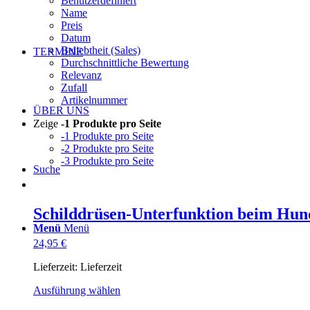
Benutzerdefiniert
Name
Preis
Datum
Beliebtheit (Sales)
TERMINE
Durchschnittliche Bewertung
Relevanz
Zufall
Artikelnummer
ÜBER UNS
Zeige
-1 Produkte pro Seite
-1 Produkte pro Seite
-2 Produkte pro Seite
-3 Produkte pro Seite
Suche
Schilddrüsen-Unterfunktion beim Hun
Menü
Menü
24,95
€
Lieferzeit:
Lieferzeit
Dieses
Ausführung wählen
Produkt