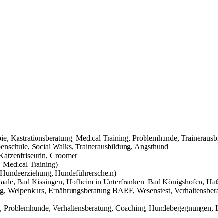
pie, Kastrationsberatung, Medical Training, Problemhunde, Trainerausb
nschule, Social Walks, Trainerausbildung, Angsthund
Katzenfriseurin, Groomer
 Medical Training)
Hundeerziehung, Hundeführerschein)
aale, Bad Kissingen, Hofheim in Unterfranken, Bad Königshofen, Haßf
g, Welpenkurs, Ernährungsberatung BARF, Wesenstest, Verhaltensbera
g, Problemhunde, Verhaltensberatung, Coaching, Hundebegegnungen, L