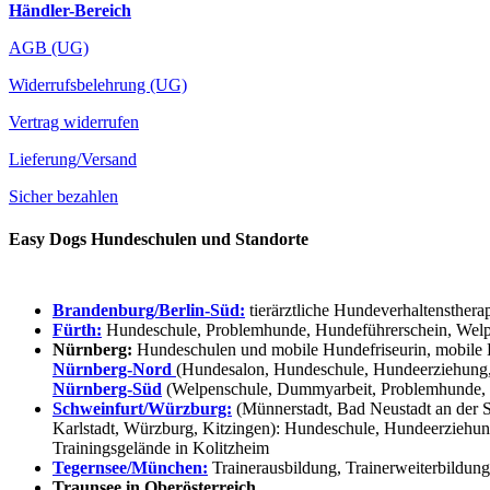
Händler-Bereich
AGB (UG)
Widerrufsbelehrung (UG)
Vertrag widerrufen
Lieferung/Versand
Sicher bezahlen
Easy Dogs Hundeschulen und Standorte
Brandenburg/Berlin-Süd:
tierärztliche Hundeverhaltensthera
Fürth:
Hundeschule, Problemhunde, Hundeführerschein, Welpe
Nürnberg:
Hundeschulen und mobile Hundefriseurin, mobile 
Nürnberg-Nord
(Hundesalon, Hundeschule, Hundeerziehung,
Nürnberg-Süd
(Welpenschule, Dummyarbeit, Problemhunde, 
Schweinfurt/Würzburg:
(Münnerstadt, Bad Neustadt an der S
Karlstadt, Würzburg, Kitzingen): Hundeschule, Hundeerziehun
Trainingsgelände in Kolitzheim
Tegernsee/München:
Trainerausbildung, Trainerweiterbildun
Traunsee in Oberösterreich