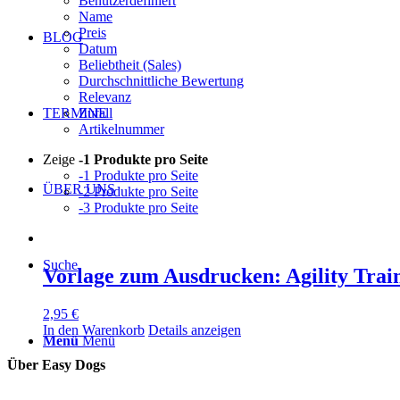
Benutzerdefiniert
Name
Preis
BLOG
Datum
Beliebtheit (Sales)
Durchschnittliche Bewertung
Relevanz
Zufall
TERMINE
Artikelnummer
Zeige
-1 Produkte pro Seite
-1 Produkte pro Seite
ÜBER UNS
-2 Produkte pro Seite
-3 Produkte pro Seite
Suche
Vorlage zum Ausdrucken: Agility Trai
2,95
€
In den Warenkorb
Details anzeigen
Menü
Menü
Über Easy Dogs