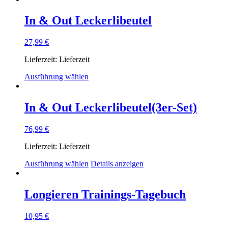
In & Out Leckerlibeutel
27,99
€
Lieferzeit:
Lieferzeit
Dieses
Ausführung wählen
Produkt
weist
mehrere
In & Out Leckerlibeutel(3er-Set)
Varianten
auf.
76,99
€
Die
Optionen
Lieferzeit:
Lieferzeit
können
auf
Ausführung wählen
Details anzeigen
der
Produktseite
gewählt
Longieren Trainings-Tagebuch
werden
10,95
€