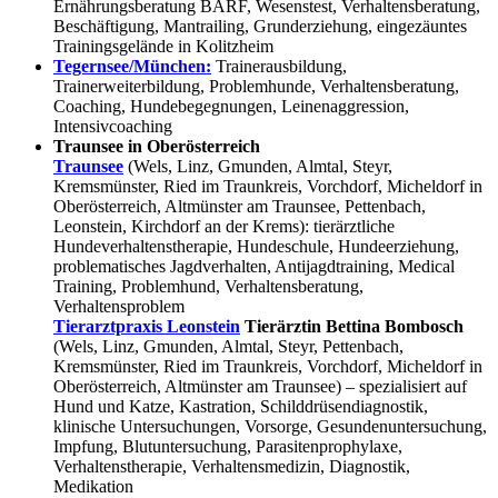
Ernährungsberatung BARF, Wesenstest, Verhaltensberatung,
Beschäftigung, Mantrailing, Grunderziehung, eingezäuntes
Trainingsgelände in Kolitzheim
Tegernsee/München:
Trainerausbildung,
Trainerweiterbildung, Problemhunde, Verhaltensberatung,
Coaching, Hundebegegnungen, Leinenaggression,
Intensivcoaching
Traunsee in Oberösterreich
Traunsee
(Wels, Linz, Gmunden, Almtal, Steyr,
Kremsmünster, Ried im Traunkreis, Vorchdorf, Micheldorf in
Oberösterreich, Altmünster am Traunsee, Pettenbach,
Leonstein, Kirchdorf an der Krems): tierärztliche
Hundeverhaltenstherapie, Hundeschule, Hundeerziehung,
problematisches Jagdverhalten, Antijagdtraining, Medical
Training, Problemhund, Verhaltensberatung,
Verhaltensproblem
Tierarztpraxis Leonstein
Tierärztin Bettina Bombosch
(Wels, Linz, Gmunden, Almtal, Steyr, Pettenbach,
Kremsmünster, Ried im Traunkreis, Vorchdorf, Micheldorf in
Oberösterreich, Altmünster am Traunsee) – spezialisiert auf
Hund und Katze, Kastration, Schilddrüsendiagnostik,
klinische Untersuchungen, Vorsorge, Gesundenuntersuchung,
Impfung, Blutuntersuchung, Parasitenprophylaxe,
Verhaltenstherapie, Verhaltensmedizin, Diagnostik,
Medikation