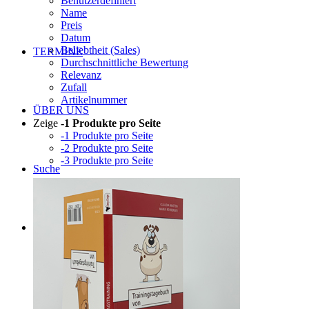
Benutzerdefiniert
Name
Preis
Datum
Beliebtheit (Sales)
TERMINE
Durchschnittliche Bewertung
Relevanz
Zufall
Artikelnummer
ÜBER UNS
Zeige
-1 Produkte pro Seite
-1 Produkte pro Seite
-2 Produkte pro Seite
-3 Produkte pro Seite
Suche
Menü
Menü