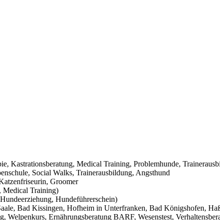
pie, Kastrationsberatung, Medical Training, Problemhunde, Trainerausb
nschule, Social Walks, Trainerausbildung, Angsthund
Katzenfriseurin, Groomer
 Medical Training)
Hundeerziehung, Hundeführerschein)
aale, Bad Kissingen, Hofheim in Unterfranken, Bad Königshofen, Haßf
g, Welpenkurs, Ernährungsberatung BARF, Wesenstest, Verhaltensbera