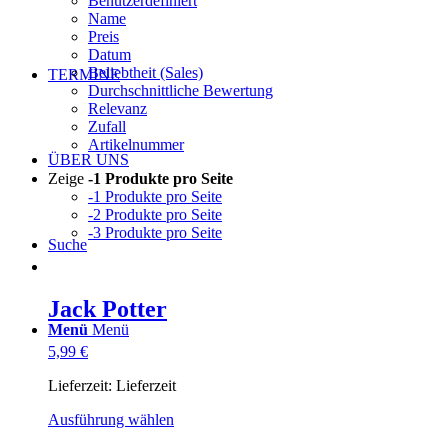
Benutzerdefiniert
Name
Preis
Datum
Beliebtheit (Sales)
TERMINE
Durchschnittliche Bewertung
Relevanz
Zufall
Artikelnummer
ÜBER UNS
Zeige
-1 Produkte pro Seite
-1 Produkte pro Seite
-2 Produkte pro Seite
-3 Produkte pro Seite
Suche
Jack Potter
Menü
Menü
5,99
€
Lieferzeit:
Lieferzeit
Dieses
Ausführung wählen
Produkt