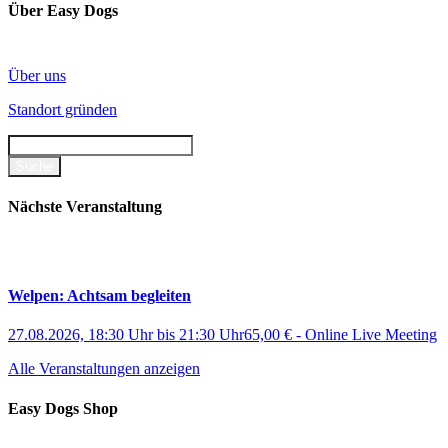
weist
Über Easy Dogs
mehrere
Varianten
auf.
Über uns
Die
Optionen
Standort gründen
können
auf
der
Produktseite
gewählt
werden
Nächste Veranstaltung
Welpen: Achtsam begleiten
27.08.2026, 18:30 Uhr
bis
21:30 Uhr
65,00 €
-
Online Live Meeting
Alle Veranstaltungen anzeigen
Easy Dogs Shop