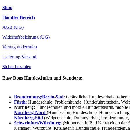
Shop
Händler-Bereich
AGB (UG)
Widerrufsbelehrung (UG)
Vertrag widerrufen
Lieferung/Versand
Sicher bezahlen
Easy Dogs Hundeschulen und Standorte
Brandenburg/Berlin-Süd:
tierärztliche Hundeverhaltensthera
Fürth:
Hundeschule, Problemhunde, Hundeführerschein, Welpe
Nürnberg:
Hundeschulen und mobile Hundefriseurin, mobile 
Nürnberg-Nord
(Hundesalon, Hundeschule, Hundeerziehung,
Nürnberg-Süd
(Welpenschule, Dummyarbeit, Problemhunde, 
Schweinfurt/Würzburg:
(Münnerstadt, Bad Neustadt an der S
Karlstadt, Würzburg, Kitzingen): Hundeschule, Hundeerziehun