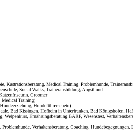
pie, Kastrationsberatung, Medical Training, Problemhunde, Trainerausb
nschule, Social Walks, Trainerausbildung, Angsthund
Katzenfriseurin, Groomer
 Medical Training)
Hundeerziehung, Hundeführerschein)
aale, Bad Kissingen, Hofheim in Unterfranken, Bad Königshofen, Haßf
g, Welpenkurs, Ernährungsberatung BARF, Wesenstest, Verhaltensbera
g, Problemhunde, Verhaltensberatung, Coaching, Hundebegegnungen, L