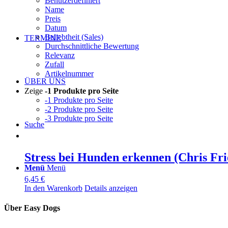
Benutzerdefiniert
Name
Preis
Datum
Beliebtheit (Sales)
TERMINE
Durchschnittliche Bewertung
Relevanz
Zufall
Artikelnummer
ÜBER UNS
Zeige
-1 Produkte pro Seite
-1 Produkte pro Seite
-2 Produkte pro Seite
-3 Produkte pro Seite
Suche
Stress bei Hunden erkennen (Chris Fr
Menü
Menü
6,45
€
In den Warenkorb
Details anzeigen
Über Easy Dogs