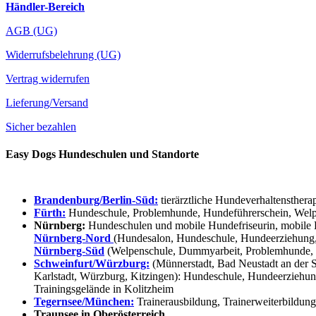
Händler-Bereich
AGB (UG)
Widerrufsbelehrung (UG)
Vertrag widerrufen
Lieferung/Versand
Sicher bezahlen
Easy Dogs Hundeschulen und Standorte
Brandenburg/Berlin-Süd:
tierärztliche Hundeverhaltensthera
Fürth:
Hundeschule, Problemhunde, Hundeführerschein, Welpe
Nürnberg:
Hundeschulen und mobile Hundefriseurin, mobile 
Nürnberg-Nord
(Hundesalon, Hundeschule, Hundeerziehung,
Nürnberg-Süd
(Welpenschule, Dummyarbeit, Problemhunde, 
Schweinfurt/Würzburg:
(Münnerstadt, Bad Neustadt an der S
Karlstadt, Würzburg, Kitzingen): Hundeschule, Hundeerziehun
Trainingsgelände in Kolitzheim
Tegernsee/München:
Trainerausbildung, Trainerweiterbildun
Traunsee in Oberösterreich