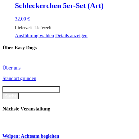
mehrere
Schleckerchen 5er-Set (Art)
Varianten
auf.
32,00
€
Die
Optionen
Lieferzeit:
Lieferzeit
können
Ausführung wählen
Details anzeigen
auf
der
Über Easy Dogs
Produktseite
gewählt
werden
Über uns
Standort gründen
Nächste Veranstaltung
Welpen: Achtsam begleiten