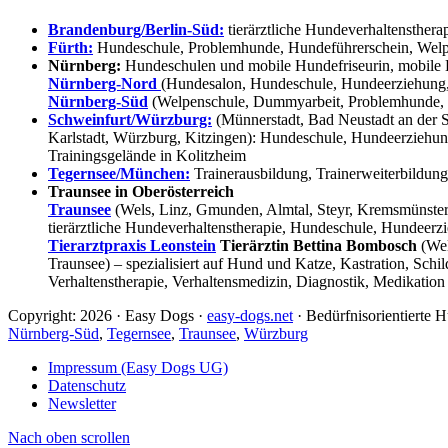
Brandenburg/Berlin-Süd:
tierärztliche Hundeverhaltensthera
Fürth:
Hundeschule, Problemhunde, Hundeführerschein, Welpe
Nürnberg:
Hundeschulen und mobile Hundefriseurin, mobile 
Nürnberg-Nord
(Hundesalon, Hundeschule, Hundeerziehung,
Nürnberg-Süd
(Welpenschule, Dummyarbeit, Problemhunde, 
Schweinfurt/Würzburg:
(Münnerstadt, Bad Neustadt an der S
Karlstadt, Würzburg, Kitzingen): Hundeschule, Hundeerziehun
Trainingsgelände in Kolitzheim
Tegernsee/München:
Trainerausbildung, Trainerweiterbildun
Traunsee in Oberösterreich
Traunsee
(Wels, Linz, Gmunden, Almtal, Steyr, Kremsmünster, 
tierärztliche Hundeverhaltenstherapie, Hundeschule, Hundeerzi
Tierarztpraxis Leonstein
Tierärztin Bettina Bombosch
(Wel
Traunsee) – spezialisiert auf Hund und Katze, Kastration, Sc
Verhaltenstherapie, Verhaltensmedizin, Diagnostik, Medikation
Copyright: 2026 · Easy Dogs ·
easy-dogs.net
· Bedürfnisorientierte
Nürnberg-Süd
,
Tegernsee
,
Traunsee
,
Würzburg
Impressum (Easy Dogs UG)
Datenschutz
Newsletter
Nach oben scrollen