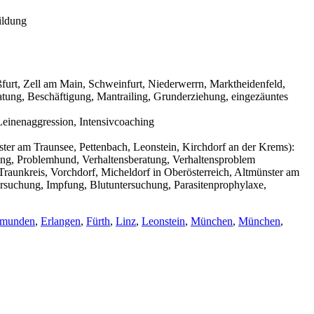
ildung
urt, Zell am Main, Schweinfurt, Niederwerrn, Marktheidenfeld,
tung, Beschäftigung, Mantrailing, Grunderziehung, eingezäuntes
einenaggression, Intensivcoaching
ter am Traunsee, Pettenbach, Leonstein, Kirchdorf an der Krems):
ning, Problemhund, Verhaltensberatung, Verhaltensproblem
raunkreis, Vorchdorf, Micheldorf in Oberösterreich, Altmünster am
ersuchung, Impfung, Blutuntersuchung, Parasitenprophylaxe,
munden
,
Erlangen
,
Fürth
,
Linz
,
Leonstein
,
München
,
München
,