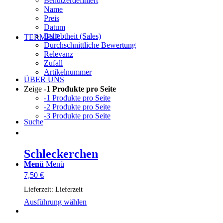
Benutzerdefiniert
Name
Preis
Datum
Beliebtheit (Sales)
TERMINE
Durchschnittliche Bewertung
Relevanz
Zufall
Artikelnummer
ÜBER UNS
Zeige
-1 Produkte pro Seite
-1 Produkte pro Seite
-2 Produkte pro Seite
-3 Produkte pro Seite
Suche
Schleckerchen
Menü
Menü
7,50
€
Lieferzeit:
Lieferzeit
Dieses
Ausführung wählen
Produkt
weist