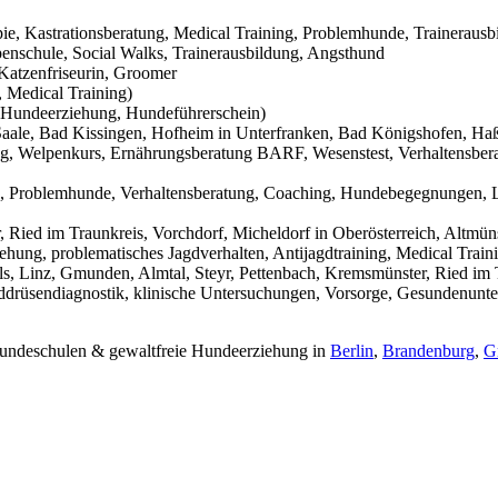
pie, Kastrationsberatung, Medical Training, Problemhunde, Trainerausb
nschule, Social Walks, Trainerausbildung, Angsthund
Katzenfriseurin, Groomer
 Medical Training)
Hundeerziehung, Hundeführerschein)
aale, Bad Kissingen, Hofheim in Unterfranken, Bad Königshofen, Haßf
g, Welpenkurs, Ernährungsberatung BARF, Wesenstest, Verhaltensbera
g, Problemhunde, Verhaltensberatung, Coaching, Hundebegegnungen, L
Ried im Traunkreis, Vorchdorf, Micheldorf in Oberösterreich, Altmüns
ehung, problematisches Jagdverhalten, Antijagdtraining, Medical Trai
s, Linz, Gmunden, Almtal, Steyr, Pettenbach, Kremsmünster, Ried im T
hilddrüsendiagnostik, klinische Untersuchungen, Vorsorge, Gesundenunt
 Hundeschulen & gewaltfreie Hundeerziehung in
Berlin
,
Brandenburg
,
G