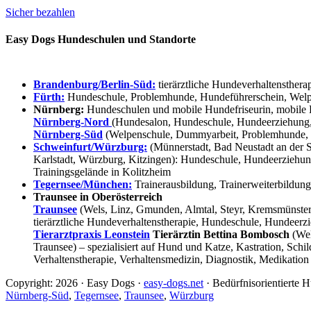
Sicher bezahlen
Easy Dogs Hundeschulen und Standorte
Brandenburg/Berlin-Süd:
tierärztliche Hundeverhaltensthera
Fürth:
Hundeschule, Problemhunde, Hundeführerschein, Welpe
Nürnberg:
Hundeschulen und mobile Hundefriseurin, mobile 
Nürnberg-Nord
(Hundesalon, Hundeschule, Hundeerziehung,
Nürnberg-Süd
(Welpenschule, Dummyarbeit, Problemhunde, 
Schweinfurt/Würzburg:
(Münnerstadt, Bad Neustadt an der S
Karlstadt, Würzburg, Kitzingen): Hundeschule, Hundeerziehun
Trainingsgelände in Kolitzheim
Tegernsee/München:
Trainerausbildung, Trainerweiterbildun
Traunsee in Oberösterreich
Traunsee
(Wels, Linz, Gmunden, Almtal, Steyr, Kremsmünster, 
tierärztliche Hundeverhaltenstherapie, Hundeschule, Hundeerzi
Tierarztpraxis Leonstein
Tierärztin Bettina Bombosch
(Wel
Traunsee) – spezialisiert auf Hund und Katze, Kastration, Sc
Verhaltenstherapie, Verhaltensmedizin, Diagnostik, Medikation
Copyright: 2026 · Easy Dogs ·
easy-dogs.net
· Bedürfnisorientierte
Nürnberg-Süd
,
Tegernsee
,
Traunsee
,
Würzburg