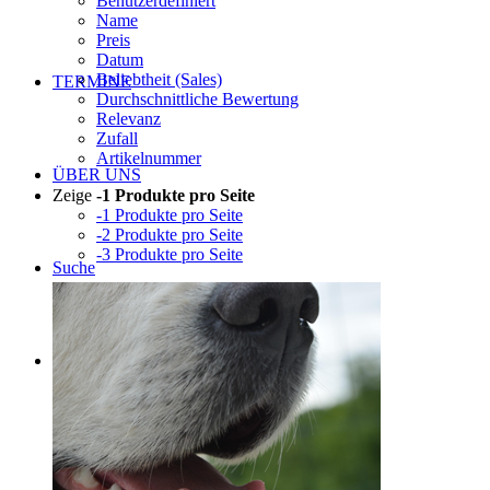
Benutzerdefiniert
Name
Preis
Datum
Beliebtheit (Sales)
TERMINE
Durchschnittliche Bewertung
Relevanz
Zufall
Artikelnummer
ÜBER UNS
Zeige
-1 Produkte pro Seite
-1 Produkte pro Seite
-2 Produkte pro Seite
-3 Produkte pro Seite
Suche
Menü
Menü