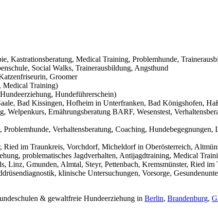
pie, Kastrationsberatung, Medical Training, Problemhunde, Trainerausb
nschule, Social Walks, Trainerausbildung, Angsthund
Katzenfriseurin, Groomer
 Medical Training)
Hundeerziehung, Hundeführerschein)
aale, Bad Kissingen, Hofheim in Unterfranken, Bad Königshofen, Haßf
g, Welpenkurs, Ernährungsberatung BARF, Wesenstest, Verhaltensbera
g, Problemhunde, Verhaltensberatung, Coaching, Hundebegegnungen, L
Ried im Traunkreis, Vorchdorf, Micheldorf in Oberösterreich, Altmüns
ehung, problematisches Jagdverhalten, Antijagdtraining, Medical Trai
s, Linz, Gmunden, Almtal, Steyr, Pettenbach, Kremsmünster, Ried im T
hilddrüsendiagnostik, klinische Untersuchungen, Vorsorge, Gesundenunt
 Hundeschulen & gewaltfreie Hundeerziehung in
Berlin
,
Brandenburg
,
G