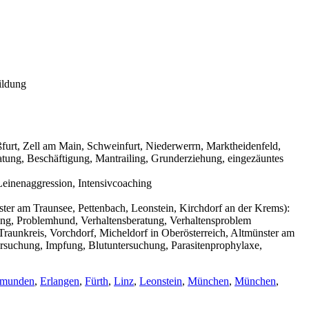
ildung
urt, Zell am Main, Schweinfurt, Niederwerrn, Marktheidenfeld,
tung, Beschäftigung, Mantrailing, Grunderziehung, eingezäuntes
einenaggression, Intensivcoaching
ter am Traunsee, Pettenbach, Leonstein, Kirchdorf an der Krems):
ning, Problemhund, Verhaltensberatung, Verhaltensproblem
raunkreis, Vorchdorf, Micheldorf in Oberösterreich, Altmünster am
ersuchung, Impfung, Blutuntersuchung, Parasitenprophylaxe,
munden
,
Erlangen
,
Fürth
,
Linz
,
Leonstein
,
München
,
München
,