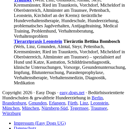
Kremsmünster, Ried im Traunkreis, Vorchdorf, Micheldorf in
Oberösterreich, Altmünster am Traunsee, Pettenbach,
Leonstein, Kirchdorf an der Krems): tierärztliche
Hundeverhaltenstherapie, Hundeschule, Hundeerziehung,
problematisches Jagdverhalten, Antijagdtraining, Medical
Training, Problemhund, Verhaltensberatung,
Verhaltensproblem
Tierarztpraxis Leonstein
Tierärztin Bettina Bombosch
(Wels, Linz, Gmunden, Almtal, Steyr, Pettenbach,
Kremsmünster, Ried im Traunkreis, Vorchdorf, Micheldorf in
Oberösterreich, Altmünster am Traunsee) – spezialisiert auf
Hund und Katze, Kastration, Schilddrüsendiagnostik,
klinische Untersuchungen, Vorsorge, Gesundenuntersuchung,
Impfung, Blutuntersuchung, Parasitenprophylaxe,
Verhaltenstherapie, Verhaltensmedizin, Diagnostik,
Medikation
Copyright: 2026 · Easy Dogs ·
easy-dogs.net
· Bedürfnisorientierte
Hundeschulen & gewaltfreie Hundeerziehung in
Berlin
,
Brandenburg
,
Gmunden
,
Erlangen
,
Fürth
,
Linz
,
Leonstein
,
München
,
München
,
Nürnberg-Süd
,
Tegernsee
,
Traunsee
,
Würzburg
Impressum (Easy Dogs UG)
Datenschutz