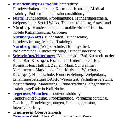
Brandenburg/Berlin-Süd:
tierärztliche
Hundeverhaltenstherapie, Kastrationsberatung, Medical
Training, Problemhunde, Trainerausbildung
Fürth:
Hundeschule, Problemhunde, Hundeführerschein,
Welpenschule, Social Walks, Trainerausbildung, Angsthund
Nürnberg:
Hundeschulen und mobile Hundefriseurin,
mobile Katzenfriseurin, Groomer
Nürnberg-Nord
(Hundesalon, Hundeschule,
Hundeerziehung, Medical Training)
Nürnberg-Süd
(Welpenschule, Dummyarbeit,
Problemhunde, Hundeerziehung, Hundeführerschein)
Schweinfurt/Würzburg:
(Münnerstadt, Bad Neustadt an der
Saale, Bad Kissingen, Hofheim in Unterfranken, Bad
Königshofen, Haßfurt, Zell am Main, Schweinfurt,
Niederwerrn, Marktheidenfeld, Karlstadt, Würzburg,
Kitzingen): Hundeschule, Hundeerziehung, Welpenkurs,
Ernährungsberatung BARF, Wesenstest, Verhaltensberatung,
Beschäftigung, Mantrailing, Grunderziehung, eingezäuntes
Trainingsgelände in Kolitzheim
Tegernsee/München:
Trainerausbildung,
Trainerweiterbildung, Problemhunde, Verhaltensberatung,
Coaching, Hundebegegnungen, Leinenaggression,
Intensivcoaching
Traunsee in Oberösterreich
Traunsee
(Wels, Linz, Gmunden, Almtal, Steyr,