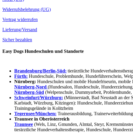
Widerrufsbelehrung (UG)
Vertrag widerrufen
Lieferung/Versand
Sicher bezahlen
Easy Dogs Hundeschulen und Standorte
Brandenburg/Berlin-Süd:
tierärztliche Hundeverhaltensthera
Fürth:
Hundeschule, Problemhunde, Hundeführerschein, Welpe
Nürnberg:
Hundeschulen und mobile Hundefriseurin, mobile 
Nürnberg-Nord
(Hundesalon, Hundeschule, Hundeerziehung,
Nürnberg-Süd
(Welpenschule, Dummyarbeit, Problemhunde, 
Schweinfurt/Würzburg:
(Münnerstadt, Bad Neustadt an der S
Karlstadt, Würzburg, Kitzingen): Hundeschule, Hundeerziehun
Trainingsgelände in Kolitzheim
Tegernsee/München:
Trainerausbildung, Trainerweiterbildun
Traunsee in Oberösterreich
Traunsee
(Wels, Linz, Gmunden, Almtal, Steyr, Kremsmünster, 
tierärztliche Hundeverhaltenstherapie, Hundeschule, Hundeerzi