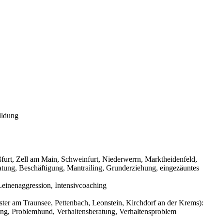
ildung
urt, Zell am Main, Schweinfurt, Niederwerrn, Marktheidenfeld,
tung, Beschäftigung, Mantrailing, Grunderziehung, eingezäuntes
einenaggression, Intensivcoaching
ter am Traunsee, Pettenbach, Leonstein, Kirchdorf an der Krems):
ning, Problemhund, Verhaltensberatung, Verhaltensproblem