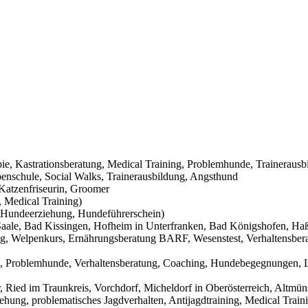
pie, Kastrationsberatung, Medical Training, Problemhunde, Trainerausb
nschule, Social Walks, Trainerausbildung, Angsthund
Katzenfriseurin, Groomer
 Medical Training)
Hundeerziehung, Hundeführerschein)
aale, Bad Kissingen, Hofheim in Unterfranken, Bad Königshofen, Haßf
g, Welpenkurs, Ernährungsberatung BARF, Wesenstest, Verhaltensbera
g, Problemhunde, Verhaltensberatung, Coaching, Hundebegegnungen, L
Ried im Traunkreis, Vorchdorf, Micheldorf in Oberösterreich, Altmüns
ehung, problematisches Jagdverhalten, Antijagdtraining, Medical Trai