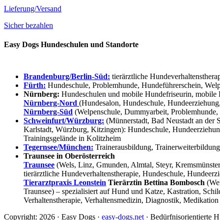
Lieferung/Versand
Sicher bezahlen
Easy Dogs Hundeschulen und Standorte
Brandenburg/Berlin-Süd:
tierärztliche Hundeverhaltensthera
Fürth:
Hundeschule, Problemhunde, Hundeführerschein, Welpe
Nürnberg:
Hundeschulen und mobile Hundefriseurin, mobile 
Nürnberg-Nord
(Hundesalon, Hundeschule, Hundeerziehung,
Nürnberg-Süd
(Welpenschule, Dummyarbeit, Problemhunde, 
Schweinfurt/Würzburg:
(Münnerstadt, Bad Neustadt an der S
Karlstadt, Würzburg, Kitzingen): Hundeschule, Hundeerziehun
Trainingsgelände in Kolitzheim
Tegernsee/München:
Trainerausbildung, Trainerweiterbildun
Traunsee in Oberösterreich
Traunsee
(Wels, Linz, Gmunden, Almtal, Steyr, Kremsmünster, 
tierärztliche Hundeverhaltenstherapie, Hundeschule, Hundeerzi
Tierarztpraxis Leonstein
Tierärztin Bettina Bombosch
(Wel
Traunsee) – spezialisiert auf Hund und Katze, Kastration, Sc
Verhaltenstherapie, Verhaltensmedizin, Diagnostik, Medikation
Copyright: 2026 · Easy Dogs ·
easy-dogs.net
· Bedürfnisorientierte