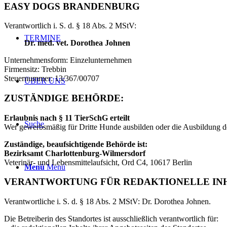
EASY DOGS BRANDENBURG
Verantwortlich i. S. d. § 18 Abs. 2 MStV:
TERMINE
Dr. med. vet. Dorothea Johnen
Unternehmensform: Einzelunternehmen
Firmensitz: Trebbin
Steuernummer:
13/367/00707
ÜBER UNS
ZUSTÄNDIGE BEHÖRDE:
Erlaubnis nach § 11 TierSchG erteilt
Suche
Wer gewerbsmäßig für Dritte Hunde ausbilden oder die Ausbildung der
Zuständige, beaufsichtigende Behörde ist:
Bezirksamt Charlottenburg-Wilmersdorf
Veterinär- und Lebensmittelaufsicht, Ord C4, 10617 Berlin
Menü
Menü
VERANTWORTUNG FÜR REDAKTIONELLE IN
Verantwortliche i. S. d. § 18 Abs. 2 MStV: Dr. Dorothea Johnen.
Die Betreiberin des Standortes ist ausschließlich verantwortlich für: