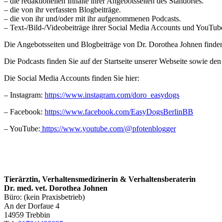
– die redaktionellen Inhalte ihrer Angebotsseiten des Standortes.
– die von ihr verfassten Blogbeiträge.
– die von ihr und/oder mit ihr aufgenommenen Podcasts.
– Text-/Bild-/Videobeiträge ihrer Social Media Accounts und YouTub
Die Angebotsseiten und Blogbeiträge von Dr. Dorothea Johnen finde
Die Podcasts finden Sie auf der Startseite unserer Webseite sowie de
Die Social Media Accounts finden Sie hier:
– Instagram:
https://www.instagram.com/doro_easydogs
– Facebook:
https://www.facebook.com/EasyDogsBerlinBB
– YouTube:
https://www.youtube.com/@pfotenblogger
Tierärztin, Verhaltensmedizinerin & Verhaltensberaterin
Dr. med. vet. Dorothea Johnen
Büro: (kein Praxisbetrieb)
An der Dorfaue 4
14959 Trebbin