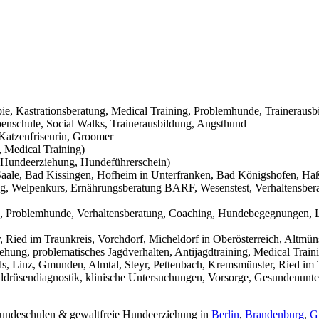
pie, Kastrationsberatung, Medical Training, Problemhunde, Trainerausb
nschule, Social Walks, Trainerausbildung, Angsthund
Katzenfriseurin, Groomer
 Medical Training)
Hundeerziehung, Hundeführerschein)
aale, Bad Kissingen, Hofheim in Unterfranken, Bad Königshofen, Haßf
g, Welpenkurs, Ernährungsberatung BARF, Wesenstest, Verhaltensbera
g, Problemhunde, Verhaltensberatung, Coaching, Hundebegegnungen, L
Ried im Traunkreis, Vorchdorf, Micheldorf in Oberösterreich, Altmüns
ehung, problematisches Jagdverhalten, Antijagdtraining, Medical Trai
s, Linz, Gmunden, Almtal, Steyr, Pettenbach, Kremsmünster, Ried im T
hilddrüsendiagnostik, klinische Untersuchungen, Vorsorge, Gesundenunt
 Hundeschulen & gewaltfreie Hundeerziehung in
Berlin
,
Brandenburg
,
G