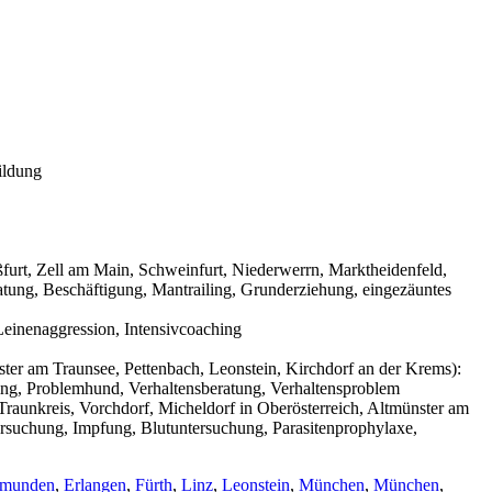
ildung
urt, Zell am Main, Schweinfurt, Niederwerrn, Marktheidenfeld,
tung, Beschäftigung, Mantrailing, Grunderziehung, eingezäuntes
einenaggression, Intensivcoaching
ter am Traunsee, Pettenbach, Leonstein, Kirchdorf an der Krems):
ning, Problemhund, Verhaltensberatung, Verhaltensproblem
raunkreis, Vorchdorf, Micheldorf in Oberösterreich, Altmünster am
ersuchung, Impfung, Blutuntersuchung, Parasitenprophylaxe,
munden
,
Erlangen
,
Fürth
,
Linz
,
Leonstein
,
München
,
München
,