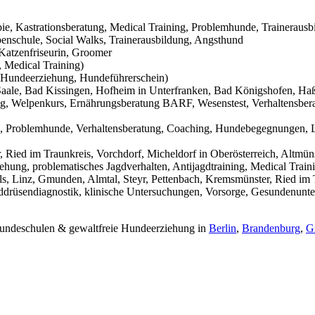
pie, Kastrationsberatung, Medical Training, Problemhunde, Trainerausb
nschule, Social Walks, Trainerausbildung, Angsthund
Katzenfriseurin, Groomer
 Medical Training)
Hundeerziehung, Hundeführerschein)
aale, Bad Kissingen, Hofheim in Unterfranken, Bad Königshofen, Haßf
g, Welpenkurs, Ernährungsberatung BARF, Wesenstest, Verhaltensbera
g, Problemhunde, Verhaltensberatung, Coaching, Hundebegegnungen, L
Ried im Traunkreis, Vorchdorf, Micheldorf in Oberösterreich, Altmüns
ehung, problematisches Jagdverhalten, Antijagdtraining, Medical Trai
s, Linz, Gmunden, Almtal, Steyr, Pettenbach, Kremsmünster, Ried im T
hilddrüsendiagnostik, klinische Untersuchungen, Vorsorge, Gesundenunt
 Hundeschulen & gewaltfreie Hundeerziehung in
Berlin
,
Brandenburg
,
G