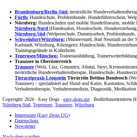
Brandenburg/Berlin-Süd:
tierärztliche Hundeverhaltensthera
Fürth:
Hundeschule, Problemhunde, Hundeführerschein, Welpe
Nürnberg:
Hundeschulen und mobile Hundefriseurin, mobile 
Nürnberg-Nord
(Hundesalon, Hundeschule, Hundeerziehung,
Nürnberg-Süd
(Welpenschule, Dummyarbeit, Problemhunde, 
Schweinfurt/Würzburg:
(Münnerstadt, Bad Neustadt an der S
Karlstadt, Würzburg, Kitzingen): Hundeschule, Hundeerziehun
Trainingsgelände in Kolitzheim
Tegernsee/München:
Trainerausbildung, Trainerweiterbildun
Traunsee in Oberösterreich
Traunsee
(Wels, Linz, Gmunden, Almtal, Steyr, Kremsmünster, 
tierärztliche Hundeverhaltenstherapie, Hundeschule, Hundeerzi
Tierarztpraxis Leonstein
Tierärztin Bettina Bombosch
(Wel
Traunsee) – spezialisiert auf Hund und Katze, Kastration, Sc
Verhaltenstherapie, Verhaltensmedizin, Diagnostik, Medikation
Copyright: 2026 · Easy Dogs ·
easy-dogs.net
· Bedürfnisorientierte
Nürnberg-Süd
,
Tegernsee
,
Traunsee
,
Würzburg
Impressum (Easy Dogs UG)
Datenschutz
Newsletter
Nach oben scrollen