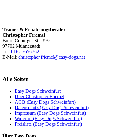
Trainer & Ernährungsberater
Christopher Friemel
Büro: Coburger Str. 39/2
97702 Münnerstadt
Tel.
0162 7656762
E-Mail:
christopher.friemel@easy-dogs.net
Alle Seiten
Easy Dogs Schweinfurt
Über Christopher Friemel
AGB (Easy Dogs Schweinfurt)
Datenschutz (Easy Dogs Schweinfurt)
Impressum (Easy Dogs Schweinfurt)
Widerruf (Easy Dogs Schweinfurt)
Preisliste (Easy Dogs Schweinfurt)
Über Easy Dogs