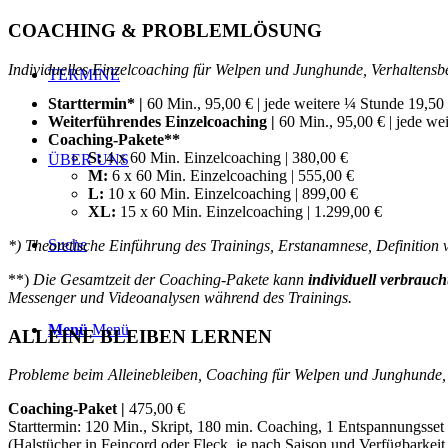
COACHING & PROBLEMLÖSUNG
Individuelles Einzelcoaching für Welpen und Junghunde, Verhaltens
TERMINE
Starttermin* |
60 Min., 95,00 € | jede weitere ¼ Stunde 19,50
Weiterführendes
Einzelcoaching |
60 Min., 95,00 € |
jede we
Coaching-Pakete**
S:
4 x 60 Min. Einzelcoaching | 380,00 €
ÜBER UNS
M:
6 x 60 Min. Einzelcoaching | 555,00 €
L:
10 x 60 Min. Einzelcoaching | 899,00 €
XL:
15 x 60 Min. Einzelcoaching | 1.299,00 €
Suche
*)
Theoretische Einführung des Trainings, Erstanamnese, Definition
**)
Die Gesamtzeit der Coaching-Pakete kann
individuell verbrauch
Messenger und Videoanalysen während des Trainings.
Menü
Menü
ALLEINE BLEIBEN LERNEN
Probleme beim Alleinebleiben, Coaching für Welpen und Junghunde,
Coaching-Paket |
475,00 €
Starttermin:
120 Min., Skript, 180 min. Coaching, 1 Entspannungsset 
(Halstücher in Feincord oder Fleck, je nach Saison und Verfügbarkeit.