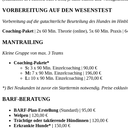
VORBEREITUNG AUF DEN WESENSTEST
Vorbereitung auf die gutachterliche Beurteilung des Hundes im Hinbl
Coaching-Paket
| 2x 60 Min. Theorie (online), 5x 60 Min. Praxis |
6
MANTRAILING
Kleine Gruppe von max. 3 Teams
Coaching-Pakete*
S:
3 x 90 Min. Einzelcoaching | 90,00 €
M:
7 x 90 Min. Einzelcoaching | 196,00 €
L:
10 x 90 Min. Einzelcoaching | 270,00 €
*)
Bei Neukunden ist zuvor ein Starttermin notwendig. Preise exklusiv
BARF-BERATUNG
BARF-Plan-Erstellung
(Standard)
|
95,00 €
Welpen |
120,00 €
Trächtige oder taktierende Hündinnen |
120,00 €
Erkrankte Hunde*
|
150,00 €