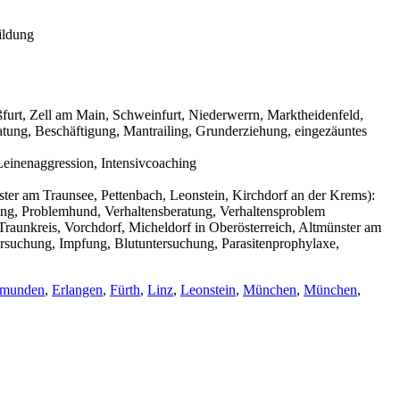
ildung
urt, Zell am Main, Schweinfurt, Niederwerrn, Marktheidenfeld,
tung, Beschäftigung, Mantrailing, Grunderziehung, eingezäuntes
einenaggression, Intensivcoaching
ter am Traunsee, Pettenbach, Leonstein, Kirchdorf an der Krems):
ning, Problemhund, Verhaltensberatung, Verhaltensproblem
raunkreis, Vorchdorf, Micheldorf in Oberösterreich, Altmünster am
ersuchung, Impfung, Blutuntersuchung, Parasitenprophylaxe,
munden
,
Erlangen
,
Fürth
,
Linz
,
Leonstein
,
München
,
München
,