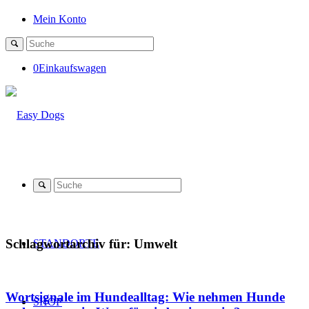
Mein Konto
0
Einkaufswagen
Schlagwortarchiv für:
Umwelt
STANDORTE
Wortsignale im Hundealltag: Wie nehmen Hunde
SHOP