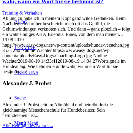
wahr, wann ein Wort für sie bestimmt ist?
Training & Verhalten
Ab und zu habe ich in meinem Kopf ganz wilde Gedanken. Beim
BLOG
Nachdenken darüber beschleicht mich oft das Gefühl, die
Gehirnwindungen verknoten sich. Und dann – ganz plötzlich – folgt
ein wahnsinniges AHA-Erlebnis. Eines, von dem man meinen…
19.08.2019
https://www.easy-dogs.net/wp-content/uploads/hunde-verstehen.jpg
TERMINE
853
1280
Nadine Wachter
https://www.easy-dogs.net/wp-
content/uploads/Easy-Dogs-Coaching-Logo.jpg
Nadine
Wachter
2019-08-19 14:33:41
2019-08-19 14:34:27
Wortsignale im
Hundealltag: Wie nehmen Hunde wahr, wann ein Wort für sie
bestimmt ist?
ÜBER UNS
Alexander J. Probst
Suche
Alexander J. Probst lebt im Altmühltal und betreibt dort die
gleichnamige Menschenschule für Hundebesitzer. Sein
“Hundeleben” ist...
Menü
Menü
Alle Beiträge des Autors ...