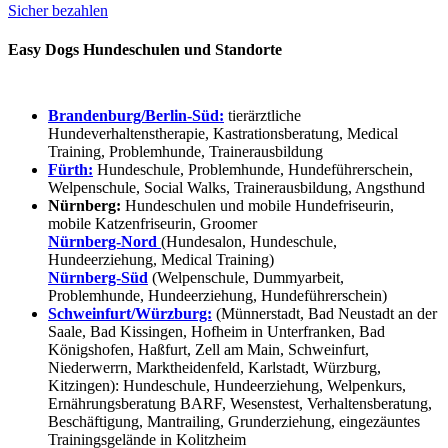
Sicher bezahlen
Easy Dogs Hundeschulen und Standorte
Brandenburg/Berlin-Süd:
tierärztliche
Hundeverhaltenstherapie, Kastrationsberatung, Medical
Training, Problemhunde, Trainerausbildung
Fürth:
Hundeschule, Problemhunde, Hundeführerschein,
Welpenschule, Social Walks, Trainerausbildung, Angsthund
Nürnberg:
Hundeschulen und mobile Hundefriseurin,
mobile Katzenfriseurin, Groomer
Nürnberg-Nord
(Hundesalon, Hundeschule,
Hundeerziehung, Medical Training)
Nürnberg-Süd
(Welpenschule, Dummyarbeit,
Problemhunde, Hundeerziehung, Hundeführerschein)
Schweinfurt/Würzburg:
(Münnerstadt, Bad Neustadt an der
Saale, Bad Kissingen, Hofheim in Unterfranken, Bad
Königshofen, Haßfurt, Zell am Main, Schweinfurt,
Niederwerrn, Marktheidenfeld, Karlstadt, Würzburg,
Kitzingen): Hundeschule, Hundeerziehung, Welpenkurs,
Ernährungsberatung BARF, Wesenstest, Verhaltensberatung,
Beschäftigung, Mantrailing, Grunderziehung, eingezäuntes
Trainingsgelände in Kolitzheim