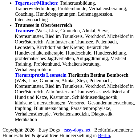
Tegernsee/München:
Trainerausbildung,
Trainerweiterbildung, Problemhunde, Verhaltensberatung,
Coaching, Hundebegegnungen, Leinenaggression,
Intensivcoaching
Traunsee in Oberösterreich
Traunsee
(Wels, Linz, Gmunden, Almtal, Steyr,
Kremsmünster, Ried im Traunkreis, Vorchdorf, Micheldorf in
Oberösterreich, Altmünster am Traunsee, Pettenbach,
Leonstein, Kirchdorf an der Krems): tierärztliche
Hundeverhaltenstherapie, Hundeschule, Hundeerziehung,
problematisches Jagdverhalten, Antijagdtraining, Medical
Training, Problemhund, Verhaltensberatung,
Verhaltensproblem
Tierarztpraxis Leonstein
Tierärztin Bettina Bombosch
(Wels, Linz, Gmunden, Almtal, Steyr, Pettenbach,
Kremsmünster, Ried im Traunkreis, Vorchdorf, Micheldorf in
Oberösterreich, Altmünster am Traunsee) – spezialisiert auf
Hund und Katze, Kastration, Schilddrüsendiagnostik,
klinische Untersuchungen, Vorsorge, Gesundenuntersuchung,
Impfung, Blutuntersuchung, Parasitenprophylaxe,
Verhaltenstherapie, Verhaltensmedizin, Diagnostik,
Medikation
Copyright: 2026 · Easy Dogs ·
easy-dogs.net
· Bedürfnisorientierte
Hundeschulen & gewaltfreie Hundeerziehung in
Berlin
,