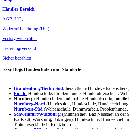
Händler-Bereich
AGB (UG)
Widerrufsbelehrung (UG)
Vertrag widerrufen
Lieferung/Versand
Sicher bezahlen
Easy Dogs Hundeschulen und Standorte
Brandenburg/Berlin-Süd:
tierärztliche Hundeverhaltensthera
Fürth:
Hundeschule, Problemhunde, Hundeführerschein, Welpe
Nürnberg:
Hundeschulen und mobile Hundefriseurin, mobile 
Nürnberg-Nord
(Hundesalon, Hundeschule, Hundeerziehung,
Nürnberg-Süd
(Welpenschule, Dummyarbeit, Problemhunde, 
Schweinfurt/Würzburg:
(Münnerstadt, Bad Neustadt an der S
Karlstadt, Würzburg, Kitzingen): Hundeschule, Hundeerziehun
Trainingsgelände in Kolitzheim