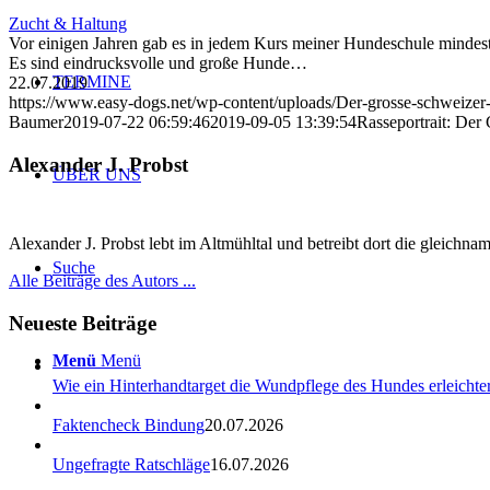
Zucht & Haltung
Vor einigen Jahren gab es in jedem Kurs meiner Hundeschule mindest
Es sind eindrucksvolle und große Hunde…
TERMINE
22.07.2019
https://www.easy-dogs.net/wp-content/uploads/Der-grosse-schweizer
Baumer
2019-07-22 06:59:46
2019-09-05 13:39:54
Rasseportrait: De
Alexander J. Probst
ÜBER UNS
Alexander J. Probst lebt im Altmühltal und betreibt dort die gleichn
Suche
Alle Beiträge des Autors ...
Neueste Beiträge
Menü
Menü
Wie ein Hinterhandtarget die Wundpflege des Hundes erleichter
Faktencheck Bindung
20.07.2026
Ungefragte Ratschläge
16.07.2026