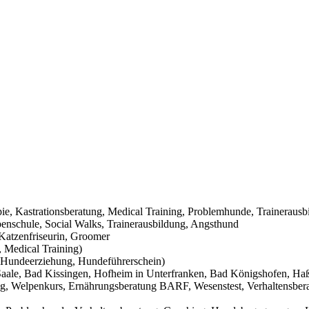
pie, Kastrationsberatung, Medical Training, Problemhunde, Trainerausb
nschule, Social Walks, Trainerausbildung, Angsthund
Katzenfriseurin, Groomer
 Medical Training)
Hundeerziehung, Hundeführerschein)
aale, Bad Kissingen, Hofheim in Unterfranken, Bad Königshofen, Haßf
g, Welpenkurs, Ernährungsberatung BARF, Wesenstest, Verhaltensbera