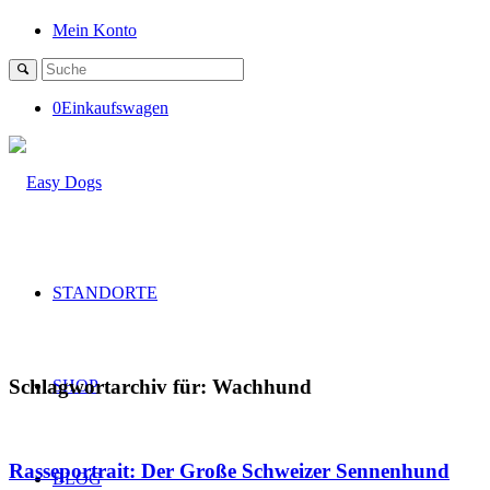
Mein Konto
0
Einkaufswagen
STANDORTE
Schlagwortarchiv für:
Wachhund
SHOP
Rasseportrait: Der Große Schweizer Sennenhund
BLOG