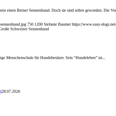
ens einen Berner Sennenhund. Doch sie sind selten geworden. Die Vor
-sennenhund.jpg
750
1200
Stefanie Baumer
https://www.easy-dogs.ne
r Große Schweizer Sennenhund
amige Menschenschule für Hundebesitzer. Sein “Hundeleben” ist...
t
28.07.2026