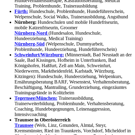
Hundeverhaltenstherapie, Kastrationsberatung, Medical
Training, Problemhunde, Trainerausbildung
Fürth:
Hundeschule, Problemhunde, Hundeführerschein,
Welpenschule, Social Walks, Trainerausbildung, Angsthund
Nürnberg:
Hundeschulen und mobile Hundefriseurin,
mobile Katzenfriseurin, Groomer
Nürnberg-Nord
(Hundesalon, Hundeschule,
Hundeerziehung, Medical Training)
Nürnberg-Süd
(Welpenschule, Dummyarbeit,
Problemhunde, Hundeerziehung, Hundeführerschein)
Schweinfurt/Würzburg:
(Münnerstadt, Bad Neustadt an der
Saale, Bad Kissingen, Hofheim in Unterfranken, Bad
Königshofen, Haßfurt, Zell am Main, Schweinfurt,
Niederwerrn, Marktheidenfeld, Karlstadt, Würzburg,
Kitzingen): Hundeschule, Hundeerziehung, Welpenkurs,
Ernährungsberatung BARF, Wesenstest, Verhaltensberatung,
Beschäftigung, Mantrailing, Grunderziehung, eingezäuntes
Trainingsgelände in Kolitzheim
Tegernsee/München:
Trainerausbildung,
Trainerweiterbildung, Problemhunde, Verhaltensberatung,
Coaching, Hundebegegnungen, Leinenaggression,
Intensivcoaching
Traunsee in Oberösterreich
Traunsee
(Wels, Linz, Gmunden, Almtal, Steyr,
Kremsmünster, Ried im Traunkreis, Vorchdorf, Micheldorf in