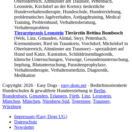
Oberösterreich, Altmünster am Traunsee, Pettenbach,
Leonstein, Kirchdorf an der Krems): tierärztliche
Hundeverhaltenstherapie, Hundeschule, Hundeerziehung,
problematisches Jagdverhalten, Antijagdtraining, Medical
Training, Problemhund, Verhaltensberatung,
Verhaltensproblem
Tierarztpraxis Leonstein
Tierärztin Bettina Bombosch
(Wels, Linz, Gmunden, Almtal, Steyr, Pettenbach,
Kremsmünster, Ried im Traunkreis, Vorchdorf, Micheldorf in
Oberösterreich, Altmünster am Traunsee) – spezialisiert auf
Hund und Katze, Kastration, Schilddrüsendiagnostik,
klinische Untersuchungen, Vorsorge, Gesundenuntersuchung,
Impfung, Blutuntersuchung, Parasitenprophylaxe,
Verhaltenstherapie, Verhaltensmedizin, Diagnostik,
Medikation
Copyright: 2026 · Easy Dogs ·
easy-dogs.net
· Bedürfnisorientierte
Hundeschulen & gewaltfreie Hundeerziehung in
Berlin
,
Brandenburg
,
Gmunden
,
Erlangen
,
Fürth
,
Linz
,
Leonstein
,
München
,
München
,
Nürnberg-Süd
,
Tegernsee
,
Traunsee
,
Würzburg
Impressum (Easy Dogs UG)
Datenschutz
Newsletter