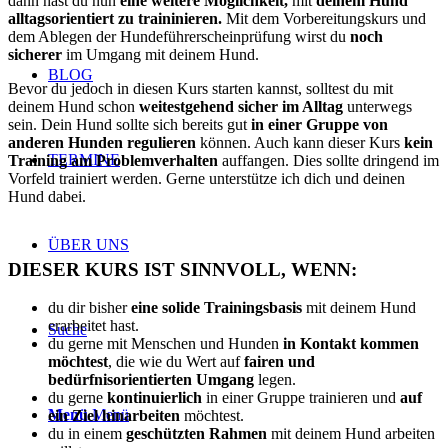
dann hast du nun
eine weitere Möglichkeit,
mit
deinem Hund
alltagsorientiert zu traininieren.
Mit dem Vorbereitungskurs und
dem Ablegen der Hundeführerscheinprüfung wirst du
noch
sicherer
im Umgang mit deinem Hund.
BLOG
Bevor du jedoch in diesen Kurs starten kannst, solltest du mit
deinem Hund schon
weitestgehend sicher im Alltag
unterwegs
sein. Dein Hund sollte sich bereits gut
in einer Gruppe von
anderen Hunden regulieren
können. Auch kann dieser Kurs
kein
TERMINE
Training am Problemverhalten
auffangen. Dies sollte dringend im
Vorfeld trainiert werden. Gerne unterstütze ich dich und deinen
Hund dabei.
ÜBER UNS
DIESER KURS IST SINNVOLL, WENN:
du dir bisher
eine solide Trainingsbasis
mit deinem Hund
erarbeitet hast.
Suche
du gerne mit Menschen und Hunden
in Kontakt kommen
möchtest
, die wie du Wert auf
fairen und
bedürfnisorientierten Umgang
legen.
du gerne
kontinuierlich
in einer Gruppe trainieren und
auf
Menü
Menü
ein Ziel hinarbeiten
möchtest.
du in einem
geschützten Rahmen
mit deinem Hund arbeiten