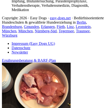
Impfung, Blutuntersuchung, Parasitenprophylaxe,
Verhaltenstherapie, Verhaltensmedizin, Diagnostik,
Medikation
Copyright: 2026 · Easy Dogs ·
easy-dogs.net
· Bedürfnisorientierte
Hundeschulen & gewaltfreie Hundeerziehung in
Berlin
,
Brandenburg
,
Gmunden
,
Erlangen
,
Fürth
,
Linz
,
Leonstein
,
München
,
München
,
Nürnberg-Süd
,
Tegernsee
,
Traunsee
,
Würzburg
Impressum (Easy Dogs UG)
Datenschutz
Newsletter
Ernährungsberatung & BARF-Plan