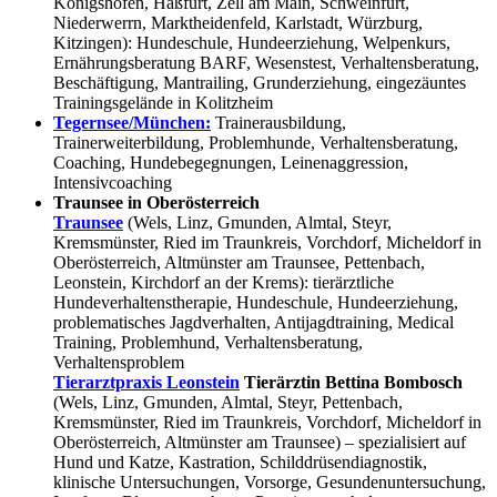
Königshofen, Haßfurt, Zell am Main, Schweinfurt,
Niederwerrn, Marktheidenfeld, Karlstadt, Würzburg,
Kitzingen): Hundeschule, Hundeerziehung, Welpenkurs,
Ernährungsberatung BARF, Wesenstest, Verhaltensberatung,
Beschäftigung, Mantrailing, Grunderziehung, eingezäuntes
Trainingsgelände in Kolitzheim
Tegernsee/München:
Trainerausbildung,
Trainerweiterbildung, Problemhunde, Verhaltensberatung,
Coaching, Hundebegegnungen, Leinenaggression,
Intensivcoaching
Traunsee in Oberösterreich
Traunsee
(Wels, Linz, Gmunden, Almtal, Steyr,
Kremsmünster, Ried im Traunkreis, Vorchdorf, Micheldorf in
Oberösterreich, Altmünster am Traunsee, Pettenbach,
Leonstein, Kirchdorf an der Krems): tierärztliche
Hundeverhaltenstherapie, Hundeschule, Hundeerziehung,
problematisches Jagdverhalten, Antijagdtraining, Medical
Training, Problemhund, Verhaltensberatung,
Verhaltensproblem
Tierarztpraxis Leonstein
Tierärztin Bettina Bombosch
(Wels, Linz, Gmunden, Almtal, Steyr, Pettenbach,
Kremsmünster, Ried im Traunkreis, Vorchdorf, Micheldorf in
Oberösterreich, Altmünster am Traunsee) – spezialisiert auf
Hund und Katze, Kastration, Schilddrüsendiagnostik,
klinische Untersuchungen, Vorsorge, Gesundenuntersuchung,