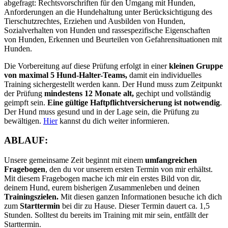
abgefragt: Rechtsvorschriften für den Umgang mit Hunden,
Anforderungen an die Hundehaltung unter Berücksichtigung des
Tierschutzrechtes, Erziehen und Ausbilden von Hunden,
Sozialverhalten von Hunden und rassespezifische Eigenschaften
von Hunden, Erkennen und Beurteilen von Gefahrensituationen mit
Hunden.
Die Vorbereitung auf diese Prüfung erfolgt in einer
kleinen Gruppe
von maximal 5 Hund-Halter-Teams,
damit ein individuelles
Training sichergestellt werden kann. Der Hund muss zum Zeitpunkt
der Prüfung
mindestens 12 Monate alt,
gechipt und vollständig
geimpft sein.
Eine gültige Haftpflichtversicherung ist notwendig
.
Der Hund muss gesund und in der Lage sein, die Prüfung zu
bewältigen.
Hier
kannst du dich weiter informieren.
ABLAUF:
Unsere gemeinsame Zeit beginnt mit einem
umfangreichen
Fragebogen
, den du vor unserem ersten Termin von mir erhäl
t
st.
Mit diesem Fragebogen mache ich mir ein erstes Bild von dir,
deinem Hund, eurem bisherigen Zusammenleben und deinen
Trainingszielen
.
Mit diesen ganzen Informationen besuche ich dich
zum
Starttermin
bei dir zu Hause. Dieser Termin dauert ca. 1,5
Stunden. Solltest du bereits im Training mit mir sein, entfällt der
Starttermin.