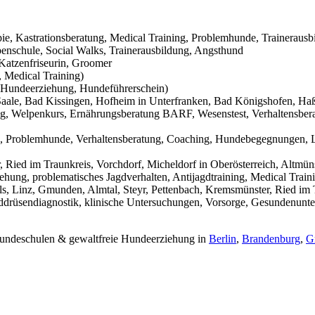
pie, Kastrationsberatung, Medical Training, Problemhunde, Trainerausb
nschule, Social Walks, Trainerausbildung, Angsthund
Katzenfriseurin, Groomer
 Medical Training)
Hundeerziehung, Hundeführerschein)
aale, Bad Kissingen, Hofheim in Unterfranken, Bad Königshofen, Haßf
g, Welpenkurs, Ernährungsberatung BARF, Wesenstest, Verhaltensbera
g, Problemhunde, Verhaltensberatung, Coaching, Hundebegegnungen, L
Ried im Traunkreis, Vorchdorf, Micheldorf in Oberösterreich, Altmüns
ehung, problematisches Jagdverhalten, Antijagdtraining, Medical Trai
s, Linz, Gmunden, Almtal, Steyr, Pettenbach, Kremsmünster, Ried im T
hilddrüsendiagnostik, klinische Untersuchungen, Vorsorge, Gesundenunt
 Hundeschulen & gewaltfreie Hundeerziehung in
Berlin
,
Brandenburg
,
G