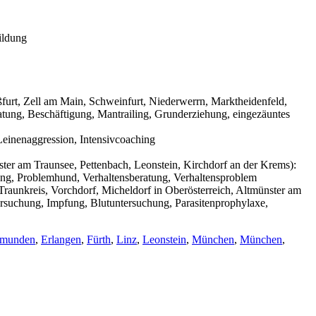
ildung
urt, Zell am Main, Schweinfurt, Niederwerrn, Marktheidenfeld,
tung, Beschäftigung, Mantrailing, Grunderziehung, eingezäuntes
einenaggression, Intensivcoaching
ter am Traunsee, Pettenbach, Leonstein, Kirchdorf an der Krems):
ning, Problemhund, Verhaltensberatung, Verhaltensproblem
raunkreis, Vorchdorf, Micheldorf in Oberösterreich, Altmünster am
ersuchung, Impfung, Blutuntersuchung, Parasitenprophylaxe,
munden
,
Erlangen
,
Fürth
,
Linz
,
Leonstein
,
München
,
München
,