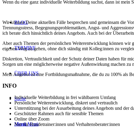
Wenn du eine ganz individuelle Weiterbildung suchst, dann ist mein
Wir können Deine aktuellen Fälle besprechen und gemeinsam die Vor-
BLOG
Trennungsstress, Begegnungsproblematiken, Angst- und Aggressionsv
ich berate dich hinsichtlich deines Angebots. Auch bei der Überarbeit
Aber auch Themen der persönlichen Weiterentwicklung können wir gem
TERMINE
eigenen Weg zu gehen, ohne dich ständig mit Kolleg:innen zu vergle
Diskretion, Vertraulichkeit und der Schutz deiner Daten haben für mic
Sorgen um eine möglicherweise negative Außenwirkung machen zu 
ÜBER UNS
Mein Angebot ist eine Fortbildungsmaßnahme, die du zu 100% als Be
INFO
Individuelle Weiterbildung in frei wählbarem Umfang
Suche
Persönliche Weiterentwicklung, diskret und vertraulich
Unterstützung bei der Ausarbeitung deines Angebots und der 
Geschützter Rahmen auch für sensible Themen
Online über Zoom
Menü
Menü
Nur für Hundetrainer:innen
und
Verhaltensberater:innen