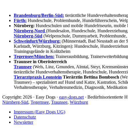
Brandenburg/Berlin-Süd:
tierärztliche Hundeverhaltensthera
Fürth:
Hundeschule, Problemhunde, Hundeführerschein, Welpe
Nürnberg:
Hundeschulen und mobile Hundefriseurin, mobile 
Nürnberg-Nord
(Hundesalon, Hundeschule, Hundeerziehung,
Nürnberg-Süd
(Welpenschule, Dummyarbeit, Problemhunde, 
Schweinfurt/Würzburg:
(Münnerstadt, Bad Neustadt an der S
Karlstadt, Würzburg, Kitzingen): Hundeschule, Hundeerziehun
Trainingsgelände in Kolitzheim
Tegernsee/München:
Trainerausbildung, Trainerweiterbildun
Traunsee in Oberösterreich
Traunsee
(Wels, Linz, Gmunden, Almtal, Steyr, Kremsmünster, 
tierärztliche Hundeverhaltenstherapie, Hundeschule, Hundeerzi
Tierarztpraxis Leonstein
Tierärztin Bettina Bombosch
(Wel
Traunsee) – spezialisiert auf Hund und Katze, Kastration, Sc
Verhaltenstherapie, Verhaltensmedizin, Diagnostik, Medikation
Copyright: 2026 · Easy Dogs ·
easy-dogs.net
· Bedürfnisorientierte
Nürnberg-Süd
,
Tegernsee
,
Traunsee
,
Würzburg
Impressum (Easy Dogs UG)
Datenschutz
Newsletter