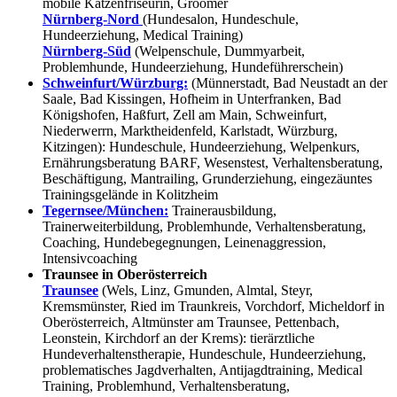
mobile Katzenfriseurin, Groomer
Nürnberg-Nord
(Hundesalon, Hundeschule,
Hundeerziehung, Medical Training)
Nürnberg-Süd
(Welpenschule, Dummyarbeit,
Problemhunde, Hundeerziehung, Hundeführerschein)
Schweinfurt/Würzburg:
(Münnerstadt, Bad Neustadt an der
Saale, Bad Kissingen, Hofheim in Unterfranken, Bad
Königshofen, Haßfurt, Zell am Main, Schweinfurt,
Niederwerrn, Marktheidenfeld, Karlstadt, Würzburg,
Kitzingen): Hundeschule, Hundeerziehung, Welpenkurs,
Ernährungsberatung BARF, Wesenstest, Verhaltensberatung,
Beschäftigung, Mantrailing, Grunderziehung, eingezäuntes
Trainingsgelände in Kolitzheim
Tegernsee/München:
Trainerausbildung,
Trainerweiterbildung, Problemhunde, Verhaltensberatung,
Coaching, Hundebegegnungen, Leinenaggression,
Intensivcoaching
Traunsee in Oberösterreich
Traunsee
(Wels, Linz, Gmunden, Almtal, Steyr,
Kremsmünster, Ried im Traunkreis, Vorchdorf, Micheldorf in
Oberösterreich, Altmünster am Traunsee, Pettenbach,
Leonstein, Kirchdorf an der Krems): tierärztliche
Hundeverhaltenstherapie, Hundeschule, Hundeerziehung,
problematisches Jagdverhalten, Antijagdtraining, Medical
Training, Problemhund, Verhaltensberatung,