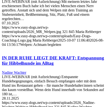
LIVE-WEBINAR (mit Aufzeichnung) Mit meinem letztes Jahr
erschienenen Buch habe ich bei vielen Menschen einen Nerv
getroffen. Anstatt sich und dem Welpen mit dem Training an
Stubenreinheit, Beißhemmung, Sitz, Platz, Fuß und einem
regelrechten…
07.10.2025
https://www.easy-dogs.net/wp-
content/uploads/2026_MR_Welpen.jpg
321
845
Maria Rehberger
https://www.easy-dogs.net/wp-content/uploads/Easy-Dogs-
Coaching-Logo.jpg
Maria Rehberger
2025-10-07 11:06:40
2026-08-
04 13:56:17
Welpen: Achtsam begleiten
IN DER RUHE LIEGT DIE KRAFT: Entspannung
für Hibbelhunde im Alltag
Nadine Wachter
LIVE-WEBINAR (mit Aufzeichnung) Entspannte
Hundebegegnungen, einfach Besuch empfangen oder mit dem
Hund ins Restaurant gehen – für manche Hundehalter:innen scheint
das kaum vorstellbar. Wenn dein Hund innerhalb von Sekunden auf
180 ist,…
28.11.2025
https://www.easy-dogs.net/wp-content/uploads/2026_Nadine-
Wachter-Webinar-Hibbelhund.jpg
321
845
Nadine Wachter