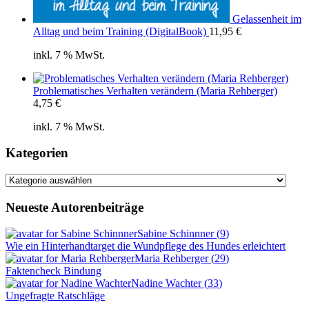
Gelassenheit im
Alltag und beim Training (DigitalBook)
11,95
€
inkl. 7 % MwSt.
Problematisches Verhalten verändern (Maria Rehberger)
4,75
€
inkl. 7 % MwSt.
Kategorien
Kategorien
Neueste Autorenbeiträge
Sabine Schinnner
(
9
)
Wie ein Hinterhandtarget die Wundpflege des Hundes erleichtert
Maria Rehberger
(
29
)
Faktencheck Bindung
Nadine Wachter
(
33
)
Ungefragte Ratschläge