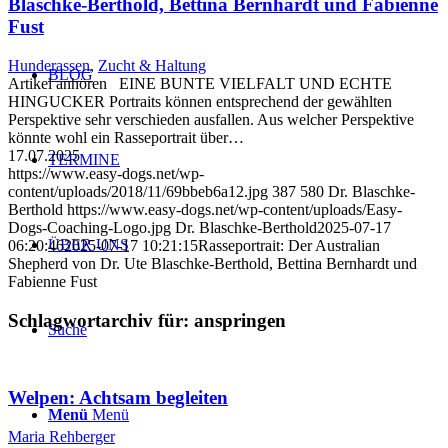
Blaschke-Berthold, Bettina Bernhardt und Fabienne
Fust
Hunderassen
,
Zucht & Haltung
BLOG
Artikel anhören EINE BUNTE VIELFALT UND ECHTE
HINGUCKER Portraits können entsprechend der gewählten
Perspektive sehr verschieden ausfallen. Aus welcher Perspektive
könnte wohl ein Rasseportrait über…
17.07.2025
TERMINE
https://www.easy-dogs.net/wp-
content/uploads/2018/11/69bbeb6a12.jpg
387
580
Dr. Blaschke-
Berthold
https://www.easy-dogs.net/wp-content/uploads/Easy-
Dogs-Coaching-Logo.jpg
Dr. Blaschke-Berthold
2025-07-17
ÜBER UNS
06:20:46
2025-07-17 10:21:15
Rasseportrait: Der Australian
Shepherd von Dr. Ute Blaschke-Berthold, Bettina Bernhardt und
Fabienne Fust
Schlagwortarchiv für:
anspringen
Suche
Welpen: Achtsam begleiten
Menü
Menü
Maria Rehberger